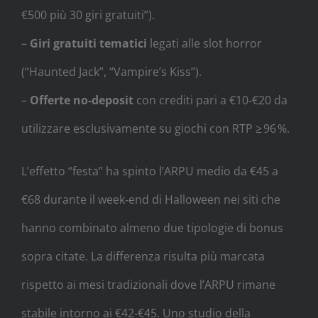
€500 più 30 giri gratuiti”).
–
Giri gratuiti tematici
legati alle slot horror
(“Haunted Jack”, “Vampire’s Kiss”).
–
Offerte no‑deposit
con crediti pari a €10‑€20 da
utilizzare esclusivamente su giochi con RTP ≥ 96 %.
L’effetto “festa” ha spinto l’ARPU medio da €45 a
€68 durante il week‑end di Halloween nei siti che
hanno combinato almeno due tipologie di bonus
sopra citate. La differenza risulta più marcata
rispetto ai mesi tradizionali dove l’ARPU rimane
stabile intorno ai €42‑€45. Uno studio della