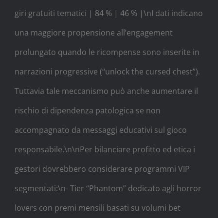
giri gratuiti tematici | 84 % | 46 % |\nI dati indicano
una maggiore propensione all’engagement
prolungato quando le ricompense sono inserite in
narrazioni progressive (“unlock the cursed chest”).
Tuttavia tale meccanismo può anche aumentare il
rischio di dipendenza patologica se non
accompagnato da messaggi educativi sul gioco
responsabile.\n\nPer bilanciare profitto ed etica i
gestori dovrebbero considerare programmi VIP
segmentati:\n- Tier “Phantom” dedicato agli horror
lovers con premi mensili basati su volumi bet