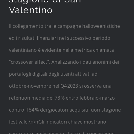
Valentino
Il collegamento tra le campagne halloweenistiche
ed i risultati finanziari nel successivo periodo
valentiniano è evidente nella metrica chiamata
“crossover effect”. Analizzando i dati anonimi dei
portafogli digitali degli utenti attivati ad
ottobre‑novembre nel Q4 2023 si osserva una
retention media del 78 % entro febbraio‑marzo
contro il 54 % dei giocatori acquisiti fuori stagione
festivale.\n\nGli indicatori chiave mostrano
variazioni significative:\n- Tasso di conversione