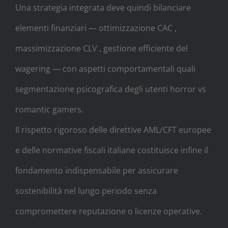
Una strategia integrata deve quindi bilanciare
elementi finanziari — ottimizzazione CAC ,
massimizzazione CLV , gestione efficiente del
wagering — con aspetti comportamentali quali
segmentazione psicografica degli utenti horror vs
romantic gamers.
Il rispetto rigoroso delle direttive AML/CFT europee
e delle normative fiscali italiane costituisce infine il
fondamento indispensabile per assicurare
sostenibilità nel lungo periodo senza
compromettere reputazione o licenze operative.