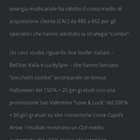
sinergia multicanale ha ridotto il costo medio di
acquisizione cliente (CAC) da €85 a €62 per gli
operatori che hanno adottato la strategia “combo”.
Un caso studio riguarda due leader italiani –
BetStar Italia e LuckySpin – che hanno lanciato
“pacchetti combo” accorpando un bonus
Halloween del 150 % + 25 giri gratuiti con una
promozione San Valentino “Love & Luck” del 200 %
+ 50 giri gratuiti su slot romantiche come
Cupid’s
Arrow
. I risultati mostrano un CLV medio
aumentato del +34 % grazie alla retention