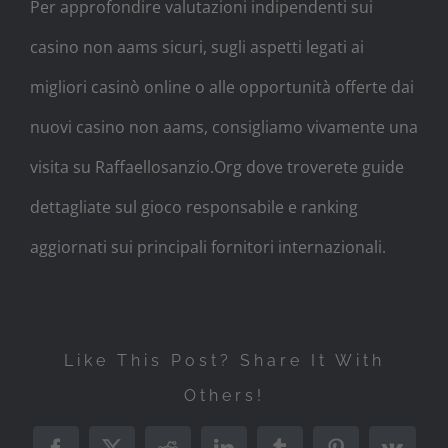
Per approfondire valutazioni indipendenti sui
casino non aams sicuri, sugli aspetti legati ai
migliori casinò online o alle opportunità offerte dai
nuovi casino non aams, consigliamo vivamente una
visita su Raffaellosanzio.Org dove troverete guide
dettagliate sul gioco responsabile e ranking
aggiornati sui principali fornitori internazionali.​
Like This Post? Share It With
Others!