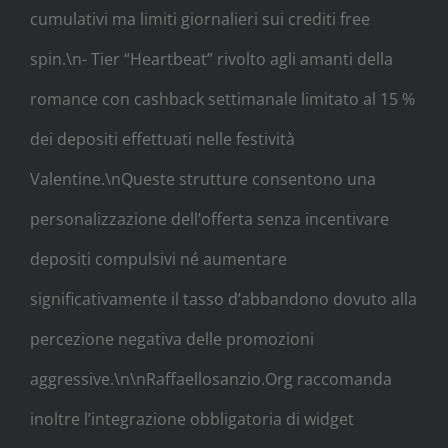
cumulativi ma limiti giornalieri sui crediti free
spin.\n- Tier “Heartbeat” rivolto agli amanti della
romance con cashback settimanale limitato al 15 %
dei depositi effettuati nelle festività
Valentine.\nQueste strutture consentono una
personalizzazione dell’offerta senza incentivare
depositi compulsivi né aumentare
significativamente il tasso d’abbandono dovuto alla
percezione negativa delle promozioni
aggressive.\n\nRaffaellosanzio.Org raccomanda
inoltre l’integrazione obbligatoria di widget