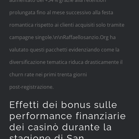
prolungata fino al mese successivo alla festa
romantica rispetto ai clienti acquisiti solo tramite
campagne singole.\n\nRaffaellosanzio.Org ha
valutato questi pacchetti evidenziando come la
diversificazione tematica riduca drasticamente il
churn rate nei primi trenta giorni
post‑registrazione.
Effetti dei bonus sulle
performance finanziarie
dei casinò durante la
stagione di San