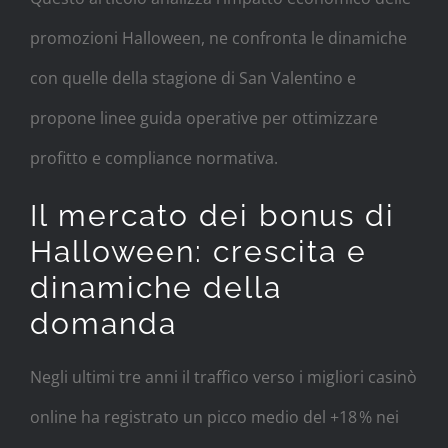
promozioni Halloween, ne confronta le dinamiche
con quelle della stagione di San Valentino e
propone linee guida operative per ottimizzare
profitto e compliance normativa.
Il mercato dei bonus di
Halloween: crescita e
dinamiche della
domanda
Negli ultimi tre anni il traffico verso i migliori casinò
online ha registrato un picco medio del +18 % nei