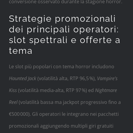
conversione osservato durante la stagione horror.
Strategie promozionali
dei principali operatori:
slot spettrali e offerte a
tema
Le slot più popolari con tema horror includono
Haunted Jack
(volatilità alta, RTP 96,5 %),
Vampire’s
Kiss
(volatilità media‑alta, RTP 97 %) ed
Nightmare
Reel
(volatilità bassa ma jackpot progressivo fino a
€500 000). Gli operatori le integrano nei pacchetti
promozionali aggiungendo multipli giri gratuiti