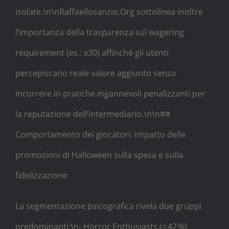
isolate.\n\nRaffaellosanzio.Org sottolinea inoltre
l’importanza della trasparenza sul wagering
requirement (es.: x30) affinché gli utenti
percepiscano reale valore aggiunto senza
incorrere in pratiche ingannevoli penalizzanti per
la reputazione dell’intermediario.\n\n##
Comportamento dei giocatori: impatto delle
promozioni di Halloween sulla spesa e sulla
fidelizzazione
La segmentazione psicografica rivela due gruppi
predominanti:\n- Horror Enthusiasts (≈ 42 %)