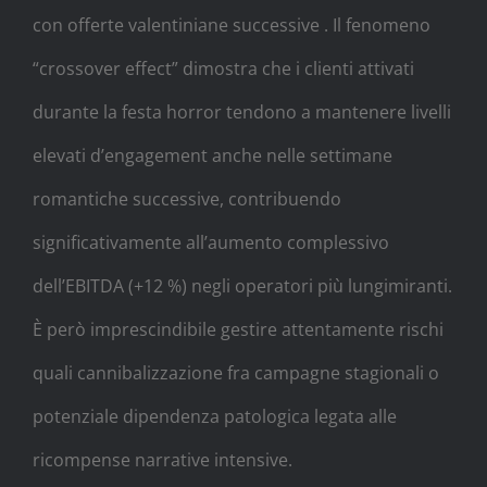
con offerte valentiniane successive . Il fenomeno
“crossover effect” dimostra che i clienti attivati
durante la festa horror tendono a mantenere livelli
elevati d’engagement anche nelle settimane
romantiche successive, contribuendo
significativamente all’aumento complessivo
dell’EBITDA (+12 %) negli operatori più lungimiranti.
È però imprescindibile gestire attentamente rischi
quali cannibalizzazione fra campagne stagionali o
potenziale dipendenza patologica legata alle
ricompense narrative intensive.