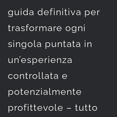
guida definitiva per
trasformare ogni
singola puntata in
un’esperienza
controllata e
potenzialmente
profittevole – tutto