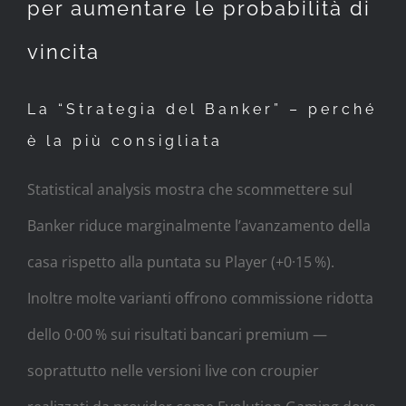
per aumentare le probabilità di
vincita
La “Strategia del Banker” – perché
è la più consigliata
Statistical analysis mostra che scommettere sul
Banker riduce marginalmente l’avanzamento della
casa rispetto alla puntata su Player (+0·15 %).
Inoltre molte varianti offrono commissione ridotta
dello 0·00 % sui risultati bancari premium —
soprattutto nelle versioni live con croupier