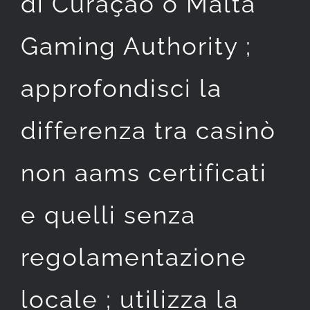
di Curaçao o Malta
Gaming Authority ;
approfondisci la
differenza tra casinò
non aams certificati
e quelli senza
regolamentazione
locale ; utilizza la