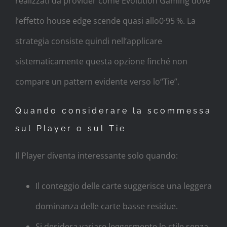
realizzati da provider come Evolution Gaming dove
l’effetto house edge scende quasi allo​0·95 %. La
strategia consiste quindi nell’applicare
sistematicamente questa opzione finché non
compare un pattern evidente verso lo​“Tie”.
Quando considerare la scommessa
sul Player o sul Tie
Il Player diventa interessante solo quando:
Il conteggio delle carte suggerisce una leggera
dominanza delle carte basse residue.
Si desidera variare leggermente lo stile senza