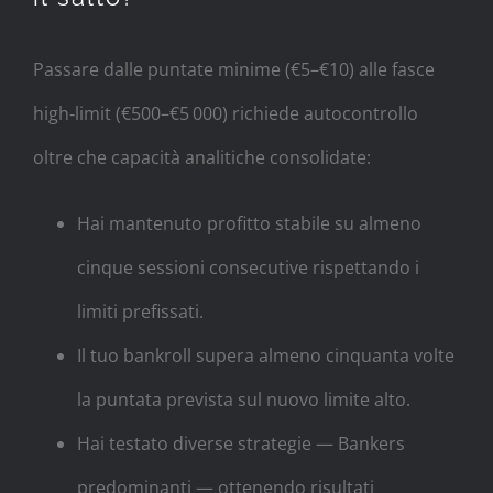
Passare dalle puntate minime (€5–€10) alle fasce
high‑limit (€500–€5 000) richiede autocontrollo
oltre che capacità analitiche consolidate:
Hai mantenuto profitto stabile su almeno
cinque sessioni consecutive rispettando i
limiti prefissati.
Il tuo bankroll supera almeno cinquanta volte
la puntata prevista sul nuovo limite alto.
Hai testato diverse strategie — Bankers
predominanti — ottenendo risultati