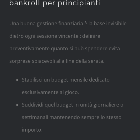
bankroll per principianti
Una buona gestione finanziaria è la base invisibile
dietro ogni sessione vincente : definire
preventivamente quanto si può spendere evita
sorprese spiacevoli alla fine della serata.
Stabilisci un budget mensile dedicato
esclusivamente al gioco.
Suddividi quel budget in unità giornaliere o
settimanali mantenendo sempre lo stesso
importo.