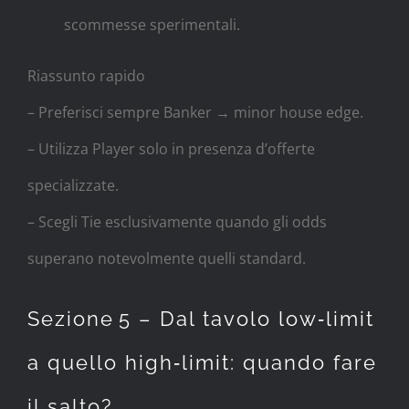
scommesse sperimentali.
Riassunto rapido
– Preferisci sempre Banker → minor house edge.
– Utilizza Player solo in presenza d’offerte
specializzate.
– Scegli Tie esclusivamente quando gli odds
superano notevolmente quelli standard.
Sezione 5 – Dal tavolo low‑limit
a quello high‑limit: quando fare
il salto?