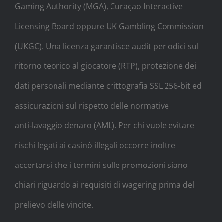
Gaming Authority (MGA), Curaçao Interactive
Licensing Board oppure UK Gambling Commission
(UKGC). Una licenza garantisce audit periodici sul
ritorno teorico al giocatore (RTP), protezione dei
dati personali mediante crittografia SSL 256‑bit ed
assicurazioni sul rispetto delle normative
anti‑lavaggio denaro (AML). Per chi vuole evitare
rischi legati ai casinò illegali occorre inoltre
accertarsi che i termini sulle promozioni siano
chiari riguardo ai requisiti di wagering prima del
prelievo delle vincite.