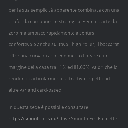
per la sua semplicità apparente combinata con una
profonda componente strategica. Per chi parte da
zero ma ambisce rapidamente a sentirsi
confortevole anche sui tavoli high‑roller, il baccarat
offre una curva di apprendimento lineare e un
margine della casa tra l’1 % ed il​1,06 %, valori che lo
rendono particolarmente attrattivo rispetto ad
altre varianti card‑based.
In questa sede è possibile consultare
https://smooth-ecs.eu/
dove Smooth Ecs.Eu mette