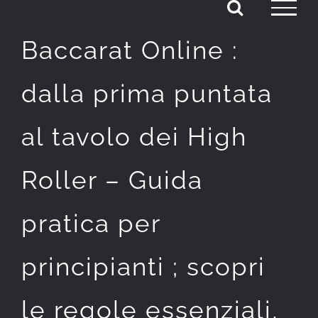
Skip
to
Baccarat Online :
content
dalla prima puntata
al tavolo dei High
Roller – Guida
pratica per
principianti ; scopri
le regole essenziali,