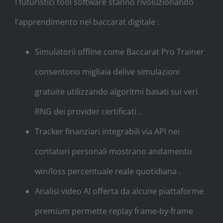
I futuristici tool software stanno rivoluzionando
l’apprendimento nel baccarat digitale :
Simulatorii offline come Baccarat Pro Trainer
consentono migliaia de­live simulazioni
gratuite utilizzando algoritmi basati sui veri
RNG dei provider certificati .
Tracker finanziari integrabili via API nei
contatori personali mostrano andamento
win/loss percentuale reale quotidiana .
Analisi video AI offerta da alcune piattaforme
premium permette replay frame‑by‐frame