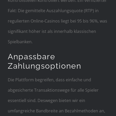
Kontrollstellen kontrolliert werden. Ein verifizierter
Fakt: Die gemittelte Auszahlungsquote (RTP) in
regulierten Online-Casinos liegt bei 95 bis 96%, was
signifikant höher ist als innerhalb klassischen
Spielbanken.
Anpassbare
Zahlungsoptionen
Die Plattform begreifen, dass einfache und
abgesicherte Transaktionswege für alle Spieler
essentiell sind. Deswegen bieten wir ein
umfangreiche Bandbreite an Bezahlmethoden an,