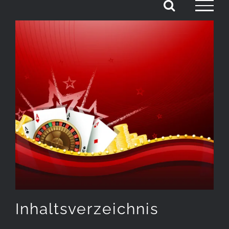
Skip
to
content
Inhaltsverzeichnis