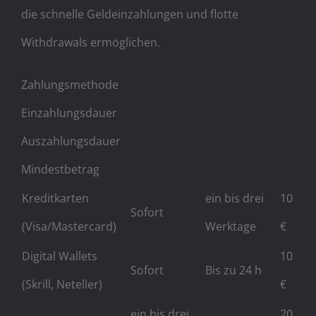
die schnelle Geldeinzahlungen und flotte
Withdrawals ermöglichen.
Zahlungsmethode
Einzahlungsdauer
Auszahlungsdauer
Mindestbetrag
Kreditkarten
ein bis drei
10
Sofort
(Visa/Mastercard)
Werktage
€
Digital Wallets
10
Sofort
Bis zu 24 h
(Skrill, Neteller)
€
ein bis drei
20