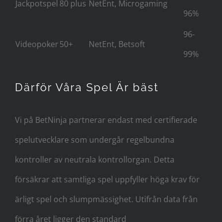
Jackpotspel
80 plus
NetEnt, Microgaming
96%
96-
Videopoker
50+
NetEnt, Betsoft
99%
Därför Våra Spel Är bäst
Vi på BetNinja partnerar endast med certifierade
spelutvecklare som undergår regelbundna
kontroller av neutrala kontrollorgan. Detta
försäkrar att samtliga spel uppfyller höga krav för
ärligt spel och slumpmässighet. Utifrån data från
förra året ligger den standard