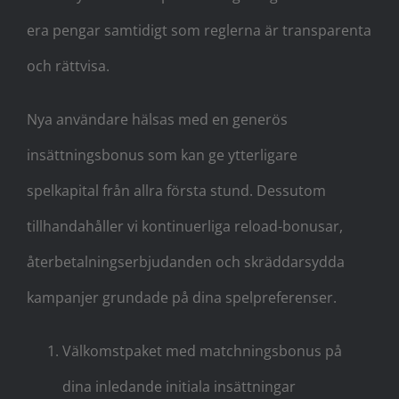
era pengar samtidigt som reglerna är transparenta
och rättvisa.
Nya användare hälsas med en generös
insättningsbonus som kan ge ytterligare
spelkapital från allra första stund. Dessutom
tillhandahåller vi kontinuerliga reload-bonusar,
återbetalningserbjudanden och skräddarsydda
kampanjer grundade på dina spelpreferenser.
Välkomstpaket med matchningsbonus på
dina inledande initiala insättningar