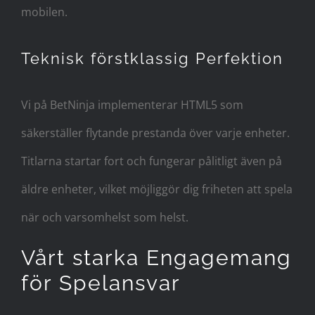
mobilen.
Teknisk förstklassig Perfektion
Vi på BetNinja implementerar HTML5 som
säkerställer flytande prestanda över varje enheter.
Titlarna startar fort och fungerar pålitligt även på
äldre enheter, vilket möjliggör dig friheten att spela
när och varsomhelst som helst.
Vårt starka Engagemang
för Spelansvar