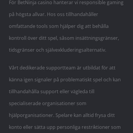
För BetNinja casino hanterar vi responsible gaming
på högsta allvar. Hos oss tillhandahåller
omfattande tools som hjälper dig att behålla
kontroll över ditt spel, såsom insättningsgränser,
tidsgränser och självexkluderingsalternativ.
Vårt dedikerade supportteam är utbildat för att
känna igen signaler på problematiskt spel och kan
tillhandahålla support eller vägleda till
specialiserade organisationer som
hjälporganisationer. Spelare kan alltid frysa ditt
konto eller sätta upp personliga restriktioner som