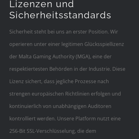
Lizenzen und
Sicherheitsstandards
Sicherheit steht bei uns an erster Position. Wir
operieren unter einer legitimen Glücksspiellizenz
der Malta Gaming Authority (MGA), eine der
respektiertesten Behörden in der Industrie. Diese
Lizenz sichert, dass jegliche Prozesse nach
strengen europäischen Richtlinien erfolgen und
kontinuierlich von unabhängigen Auditoren
kontrolliert werden. Unsere Platform nutzt eine
256-Bit SSL-Verschlüsselung, die dem