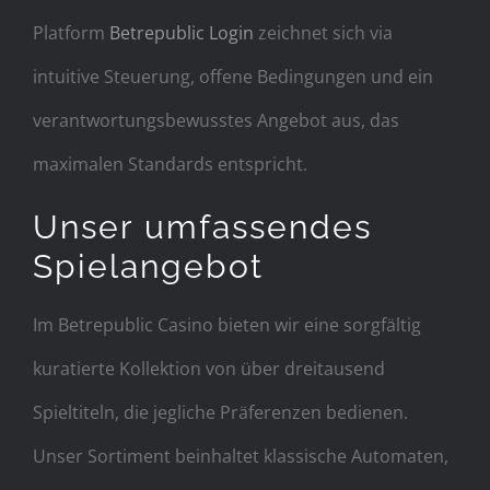
Platform
Betrepublic Login
zeichnet sich via
intuitive Steuerung, offene Bedingungen und ein
verantwortungsbewusstes Angebot aus, das
maximalen Standards entspricht.
Unser umfassendes
Spielangebot
Im Betrepublic Casino bieten wir eine sorgfältig
kuratierte Kollektion von über dreitausend
Spieltiteln, die jegliche Präferenzen bedienen.
Unser Sortiment beinhaltet klassische Automaten,