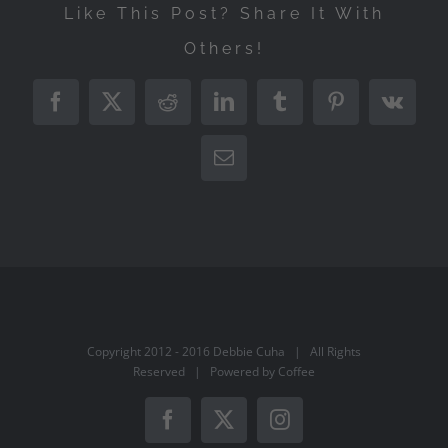
Like This Post? Share It With
Others!
Facebook
X
Reddit
LinkedIn
Tumblr
Pinterest
Vk
Email
Copyright 2012 - 2016 Debbie Cuha | All Rights
Reserved | Powered by Coffee
Facebook
X
Instagram