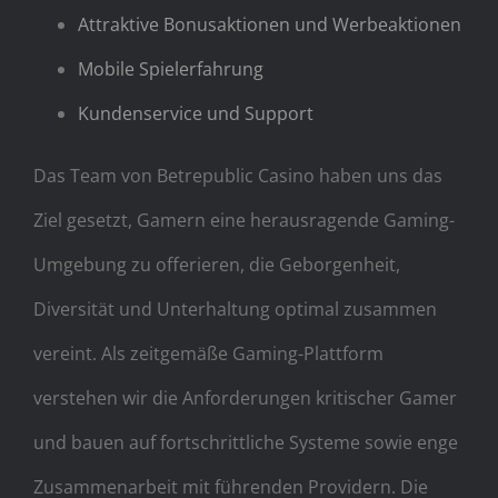
Attraktive Bonusaktionen und Werbeaktionen
Mobile Spielerfahrung
Kundenservice und Support
Das Team von Betrepublic Casino haben uns das
Ziel gesetzt, Gamern eine herausragende Gaming-
Umgebung zu offerieren, die Geborgenheit,
Diversität und Unterhaltung optimal zusammen
vereint. Als zeitgemäße Gaming-Plattform
verstehen wir die Anforderungen kritischer Gamer
und bauen auf fortschrittliche Systeme sowie enge
Zusammenarbeit mit führenden Providern. Die