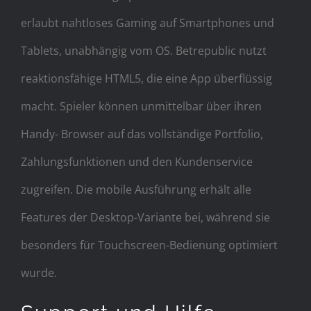
erlaubt nahtloses Gaming auf Smartphones und
Tablets, unabhängig vom OS. Betrepublic nutzt
reaktionsfähige HTML5, die eine App überflüssig
macht. Spieler können unmittelbar über ihren
Handy- Browser auf das vollständige Portfolio,
Zahlungsfunktionen und den Kundenservice
zugreifen. Die mobile Ausführung erhält alle
Features der Desktop-Variante bei, während sie
besonders für Touchscreen-Bedienung optimiert
wurde.