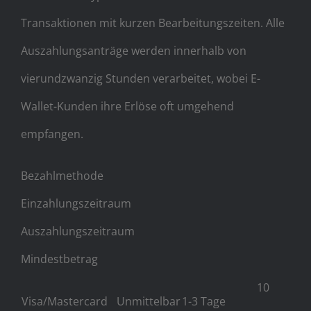
Transaktionen mit kurzen Bearbeitungszeiten. Alle
Auszahlungsanträge werden innerhalb von
vierundzwanzig Stunden verarbeitet, wobei E-
Wallet-Kunden ihre Erlöse oft umgehend
empfangen.
Bezahlmethode
Einzahlungszeitraum
Auszahlungszeitraum
Mindestbetrag
10
Visa/Mastercard
Unmittelbar
1-3 Tage