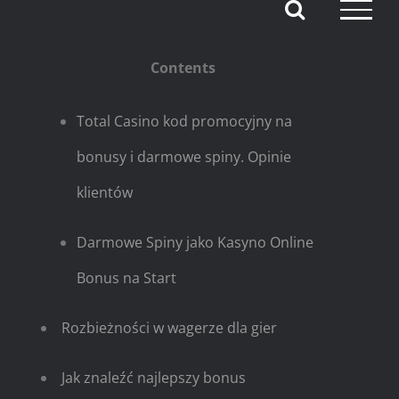
Skip
to
Contents
content
Total Casino kod promocyjny na
bonusy i darmowe spiny. Opinie
klientów
Darmowe Spiny jako Kasyno Online
Bonus na Start
Rozbieżności w wagerze dla gier
Jak znaleźć najlepszy bonus