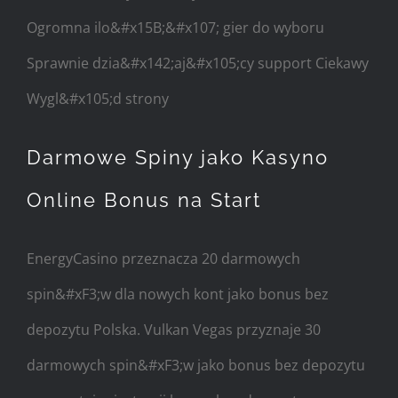
Ogromna ilo&#x15B;&#x107; gier do wyboru
Sprawnie dzia&#x142;aj&#x105;cy support Ciekawy
Wygl&#x105;d strony
Darmowe Spiny jako Kasyno
Online Bonus na Start
EnergyCasino przeznacza 20 darmowych
spin&#xF3;w dla nowych kont jako bonus bez
depozytu Polska. Vulkan Vegas przyznaje 30
darmowych spin&#xF3;w jako bonus bez depozytu