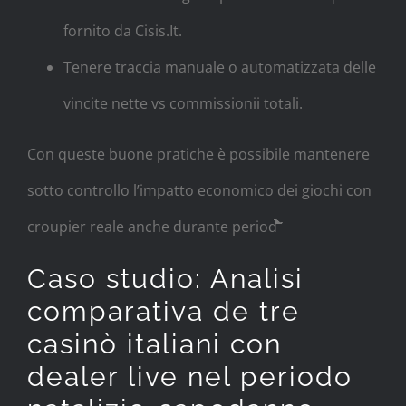
fornito da Cisis.It.
Tenere traccia manuale o automatizzata delle
vincite nette vs commissionii totali.
Con queste buone pratiche è possibile mantenere
sotto controllo l’impatto economico dei giochi con
croupier reale anche durante period­​​⁠⁠̀̀̐̐̐̐̐̀̀̊͂͂͂͂́́̈̈̈̈̃̃̃̃̃͛͛͛͛
Caso studio: Analisi
comparativa de tre
casinò italiani con
dealer live nel periodo