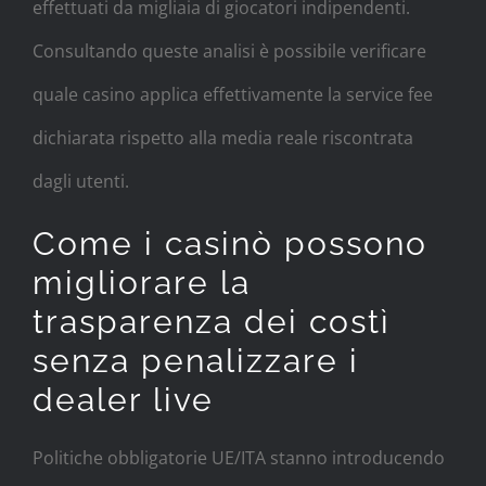
effettuati da migliaia di giocatori indipendenti.
Consultando queste analisi è possibile verificare
quale casino applica effettivamente la service fee
dichiarata rispetto alla media reale riscontrata
dagli utenti.
Come i casinò possono
migliorare la
trasparenza dei costì
senza penalizzare i
dealer live
Politiche obbligatorie UE/ITA stanno introducendo