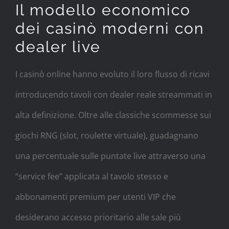
Il modello economico
dei casinò moderni con
dealer live
I casinò online hanno evoluto il loro flusso di ricavi
introducendo tavoli con dealer reale streammati in
alta definizione. Oltre alle classiche scommesse sui
giochi RNG (slot, roulette virtuale), guadagnano
una percentuale sulle puntate live attraverso una
“service fee” applicata al tavolo stesso e
abbonamenti premium per utenti VIP che
desiderano accesso prioritario alle sale più