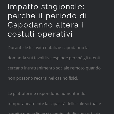
Impatto stagionale:
perché il periodo di
Capodanno altera i
costuti operativi
Durante le festività natalizie‑capodanno la
domanda sui tavoli live esplode perché gli utenti
cercano intrattenimento sociale remoto quando
non possono recarsi nei casinò fisici.
Le piattaforme rispondono aumentando
temporaneamente la capacità delle sale virtual‑e
tramite nuove linee streaming dedicate; tuttavia