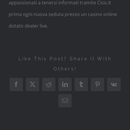
appassionati a tenersi informati tramite Cisis.It
prima ogni nuova seduta presso un casino online
dotato de​aler live.​
Like This Post? Share It With
Others!
Facebook
X
Reddit
LinkedIn
Tumblr
Pinterest
Vk
Email