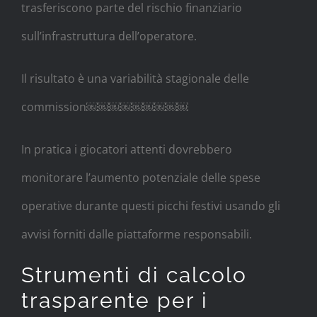
trasferiscono parte del rischio finanziario
sull’infrastruttura dell’operatore.
Il risultato è una variabilità stagionale delle
commission­​​⁠⁠⁠￼￼￼￼￼￼￼￼￼‍️‍️‍️‍️‍️‍️‍️‍️⁣⁣⁣⁣⁣⁣⁣⁣⁢⁢⁢ ⁢⁢⁢⁢ ⁢‌ ‌‌ ‌ ‌ ‌ ‌‌ ‍ ‍ ‍ ​ ​ ​​ ​​ ​​​​ ​​​​​​​​​​​​​​‏‏‏‏‏‏‏‏‏‎‎‎‎‎ ‎ ‎ ‎ ‎ ‎ ‎‎‎‎ ‎‎
In pratica i giocatori attenti dovrebbero
monitorare l’aumento potenziale delle spese
operative durante questi picchi festivi usando gli
avvisi forniti dalle piattaforme responsabili.
Strumenti di calcolo
trasparente per i