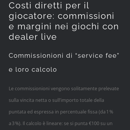
Costi diretti per il
giocatore: commissioni
e margini nei giochi con
dealer live
Commissionioni di “service fee”
e loro calcolo
Le commissionioni vengono solitamente prelevate
sulla vincita netta o sull’importo totale della
puntata ed espressa in percentuale fissa (da 1 %
a 3 %). Il calcolo è lineare: se si punta €100 su un