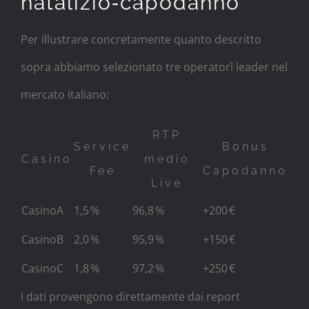
natalizio‑capodanno
Per illustrare concretamente quanto descritto
sopra abbiamo selezionato tre operator­ì leader nel
mercato italiano:
RTP
Service
Bonus
Casino
medio
Fee
Capodanno
Live
CasinoA
1,5 %
96,8 %
+200 €
CasinoB
2,0 %
95,9 %
+150 €
CasinoC
1,8 %
97,2 %
+250 €
I dati provengono direttamente dai report