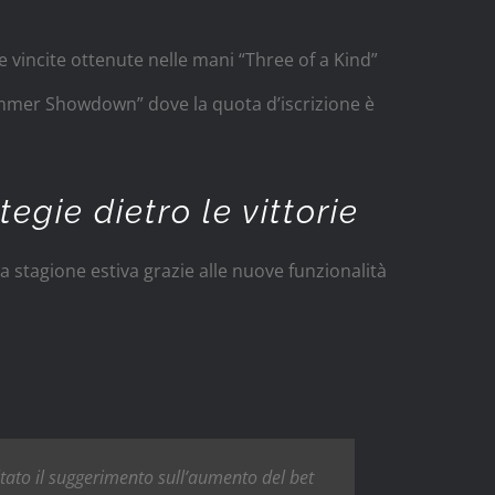
 vincite ottenute nelle mani “Three of a Kind”
ummer Showdown” dove la quota d’iscrizione è
egie dietro le vittorie
 stagione estiva grazie alle nuove funzionalità
tato il suggerimento sull’aumento del bet