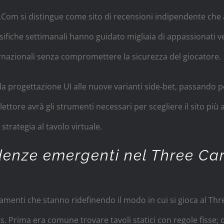
Com si distingue come sito di recensioni indipendente che a
ssifiche settimanali hanno guidato migliaia di appassionati ve
nazionali senza compromettere la sicurezza del giocatore.
la progettazione UI alle nuove varianti side‑bet, passando pe
Il lettore avrà gli strumenti necessari per scegliere il sito più
strategia al tavolo virtuale.
denze emergenti nel Three Ca
amenti che stanno ridefinendo il modo in cui si gioca al Thr
ts. Prima era comune trovare tavoli statici con regole fisse