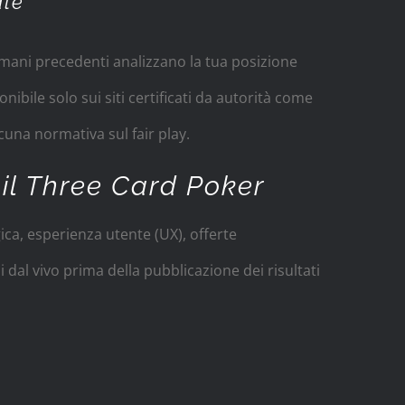
ale
di mani precedenti analizzano la tua posizione
ibile solo sui siti certificati da autorità come
una normativa sul fair play.
 il Three Card Poker
ica, esperienza utente (UX), offerte
i dal vivo prima della pubblicazione dei risultati