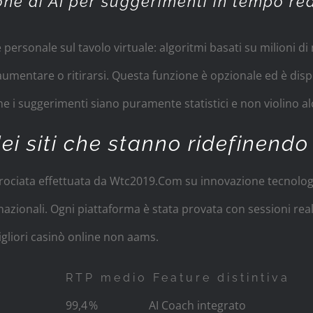
one di AI per suggerimenti in tempo re
te personale sul tavolo virtuale: algoritmi basati su milioni 
mentare o ritirarsi. Questa funzione è opzionale ed è dispon
 i suggerimenti siano puramente statistici e non violino alc
ei siti che stanno ridefinendo
incrociata effettuata da Wtc2019.Com su innovazione tecnolog
rnazionali. Ogni piattaforma è stata provata con sessioni real
migliori casinò online non aams.
o
RTP medio
Feature distintiva
99,4 %
AI Coach integrato