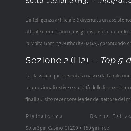
Sotto‑sezione (H3) –
Integrazi
L’intelligenza artificiale è diventata un assisten
attuale e mostrano consigli discreti su quando au
la Malta Gaming Authority (MGA), garantendo che
Sezione 2 (H2) –
Top 5 d
La classifica qui presentata nasce dall’analisi 
promozionali estive e solidità delle licenze inte
finali sul sito recensore leader del settore dei 
Piattaforma
Bonus Estiv
SolarSpin Casino
€1 200 + 150 giri free