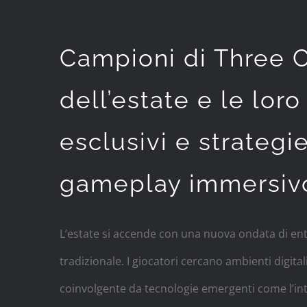
Skip
to
Campioni di Three C
content
dell’estate e le loro
esclusivi e strategi
gameplay immersiv
L’estate si accende con una nuova ondata di ent
tradizionale. I giocatori cercano ambienti digita
coinvolgente da tecnologie emergenti come l’intel