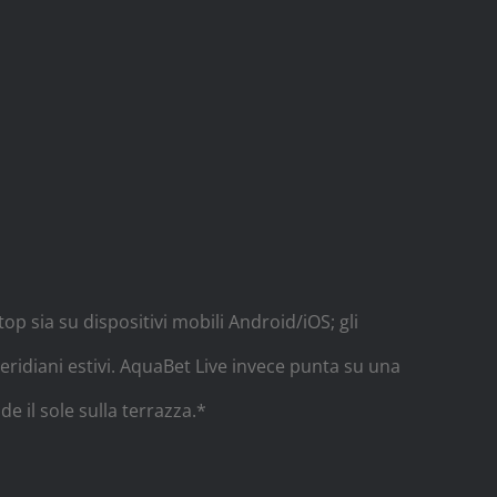
top sia su dispositivi mobili Android/iOS; gli
eridiani estivi. AquaBet Live invece punta su una
e il sole sulla terrazza.*