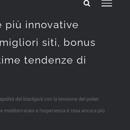
 più innovative
migliori siti, bonus
ltime tendenze di
pidità del blackjack con la tensione del poker
sole mediterraneo e l’esperienza è resa ancora più