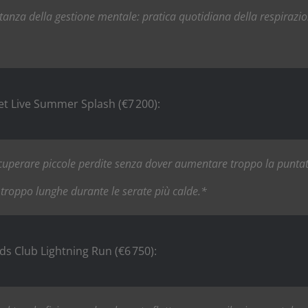
rtanza della gestione mentale: pratica quotidiana della respiraz
t Live Summer Splash (€7 200):
cuperare piccole perdite senza dover aumentare troppo la puntata
i troppo lunghe durante le serate più calde.*
s Club Lightning Run (€6 750):