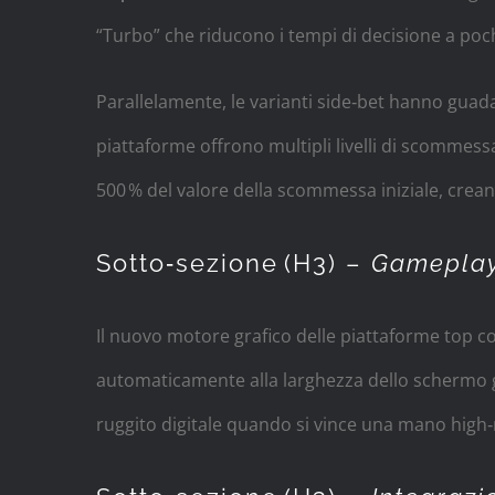
“Turbo” che riducono i tempi di decisione a pochi
Parallelamente, le varianti side‑bet hanno guad
piattaforme offrono multipli livelli di scommes
500 % del valore della scommessa iniziale, cre
Sotto‑sezione (H3) –
Gameplay
Il nuovo motore grafico delle piattaforme top con
automaticamente alla larghezza dello schermo gra
ruggito digitale quando si vince una mano high‑r