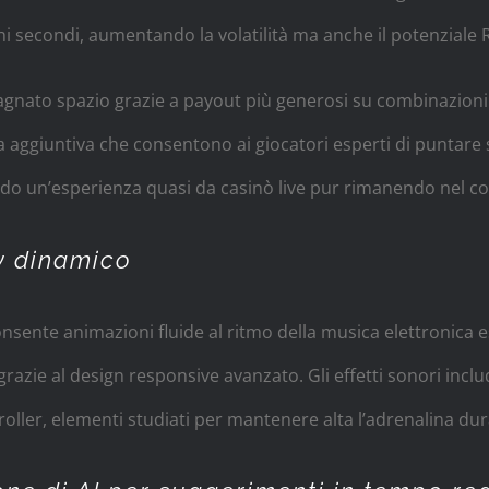
 secondi, aumentando la volatilità ma anche il potenziale RT
agnato spazio grazie a payout più generosi su combinazioni 
sa aggiuntiva che consentono ai giocatori esperti di puntare
ando un’esperienza quasi da casinò live pur rimanendo nel 
 dinamico
sente animazioni fluide al ritmo della musica elettronica est
zie al design responsive avanzato. Gli effetti sonori includ
oller, elementi studiati per mantenere alta l’adrenalina dura