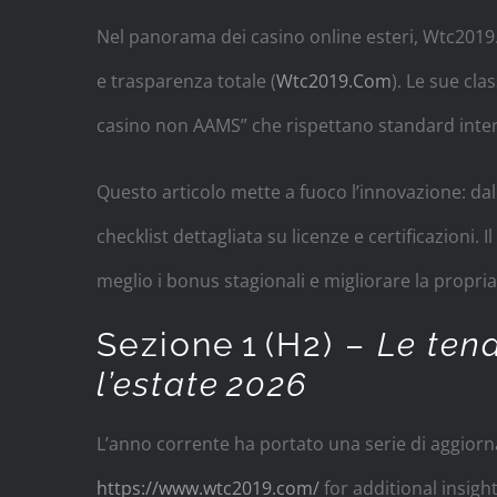
Nel panorama dei casino online esteri, Wtc2019.
e trasparenza totale (
Wtc2019.Com
). Le sue cla
casino non AAMS” che rispettano standard inter
Questo articolo mette a fuoco l’innovazione: dal
checklist dettagliata su licenze e certificazioni. 
meglio i bonus stagionali e migliorare la propria 
Sezione 1 (H2) –
Le ten
l’estate 2026
L’anno corrente ha portato una serie di aggiorn
https://www.wtc2019.com/
for additional insigh