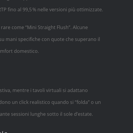
P fino al 99,5 % nelle versioni più ottimizzate.
rare come “Mini Straight Flush”. Alcune
 su mani specifiche con quote che superano il
comfort domestico.
iva, mentre i tavoli virtuali si adattano
ono un click realistico quando si “folda” o un
nte sessioni lunghe sotto il sole d’estate.