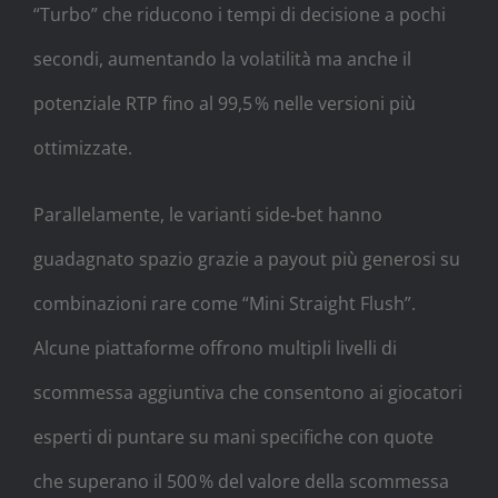
“Turbo” che riducono i tempi di decisione a pochi
secondi, aumentando la volatilità ma anche il
potenziale RTP fino al 99,5 % nelle versioni più
ottimizzate.
Parallelamente, le varianti side‑bet hanno
guadagnato spazio grazie a payout più generosi su
combinazioni rare come “Mini Straight Flush”.
Alcune piattaforme offrono multipli livelli di
scommessa aggiuntiva che consentono ai giocatori
esperti di puntare su mani specifiche con quote
che superano il 500 % del valore della scommessa