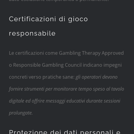
Certificazioni di gioco
responsabile
Le certificazioni come Gambling Therapy Approved
o Responsible Gambling Council indicano impegni
concreti verso pratiche sane:
gli operatori devono
fornire strumenti per monitorare tempo speso al tavolo
digitale ed offrire messaggi educativi durante sessioni
prolungate.
Protezione dei dati personali e