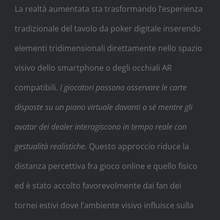
La realtà aumentata sta trasformando l’esperienza
tradizionale del tavolo da poker digitale inserendo
elementi tridimensionali direttamente nello spazio
visivo dello smartphone o degli occhiali AR
compatibili.
I giocatori possono osservare le carte
disposte su un piano virtuale davanti a sé mentre gli
avatar dei dealer interagiscono in tempo reale con
gestualità realistiche.
Questo approccio riduce la
distanza percettiva fra gioco online e quello fisico
ed è stato accolto favorevolmente dai fan dei
tornei estivi dove l’ambiente visivo influisce sulla