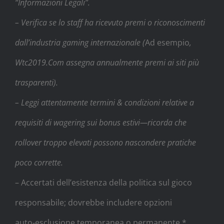
“Informazioni Legali”.
– Verifica se lo staff ha ricevuto premi o riconoscimenti
dall’industria gaming internazionale (
Ad esempio
,
Wtc2019.Com assegna annualmente premi ai siti più
trasparenti).
– Leggi attentamente termini & condizioni relative a
requisiti di wagering sui bonus estivi—ricorda che
rollover troppo elevati possono nascondere pratiche
poco corrette.
– Accertati dell’esistenza della politica sul gioco
responsabile; dovrebbe includere opzioni
auto‑esclusione temporanea o permanente.*