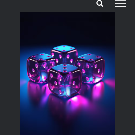
Skip
to
content