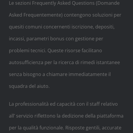
Le sezioni Frequently Asked Questions (Domande
Asked Frequentemente) contengono soluzioni per
quesiti comuni concernenti iscrizione, depositi,
incassi, parametri bonus con gestione per
problemi tecnici. Queste risorse facilitano
autosufficienza per la ricerca di rimedi istantanee
senza bisogno a chiamare immediatamente il
squadra del aiuto.
La professionalità ed capacità con il staff relativo
all’ servizio riflettono la dedizione della piattaforma
per la qualità funzionale. Risposte gentili, accurate