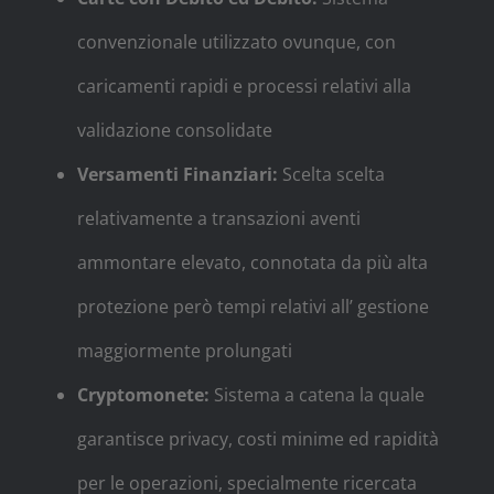
convenzionale utilizzato ovunque, con
caricamenti rapidi e processi relativi alla
validazione consolidate
Versamenti Finanziari:
Scelta scelta
relativamente a transazioni aventi
ammontare elevato, connotata da più alta
protezione però tempi relativi all’ gestione
maggiormente prolungati
Cryptomonete:
Sistema a catena la quale
garantisce privacy, costi minime ed rapidità
per le operazioni, specialmente ricercata