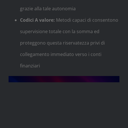
grazie alla tale autonomia
Codici A valore:
Metodi capaci di consentono
supervisione totale con la somma ed
proteggono questa riservatezza privi di
collegamento immediato verso i conti
finanziari