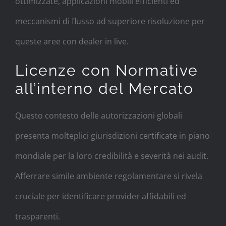
ottimizzate, applicazioni mobili efficienti ed
meccanismi di flusso ad superiore risoluzione per
queste aree con dealer in live.
Licenze con Normative
all’interno del Mercato
Questo contesto delle autorizzazioni globali
presenta molteplici giurisdizioni certificate in piano
mondiale per la loro credibilità e severità nei audit.
Afferrare simile ambiente regolamentare si rivela
cruciale per identificare provider affidabili ed
trasparenti.