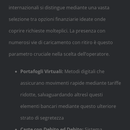
internazionali si distingue mediante una vasta
selezione tra opzioni finanziarie ideate onde
coprire richieste molteplici. La presenza con
numerosi vie di caricamento con ritiro è questo
parametro cruciale nella scelta dell’operatore.
Portafogli Virtuali:
Metodi digitali che
assicurano movimenti rapide mediante tariffe
ridotte, salvaguardando altresì questi
elementi bancari mediante questo ulteriore
strato di segretezza
Carte con Debito ed Debito:
Sistema