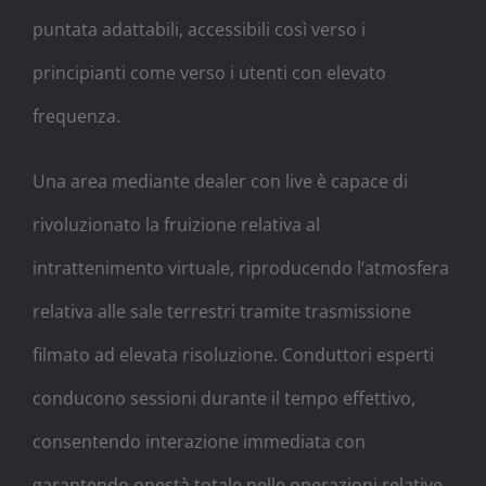
puntata adattabili, accessibili così verso i
principianti come verso i utenti con elevato
frequenza.
Una area mediante dealer con live è capace di
rivoluzionato la fruizione relativa al
intrattenimento virtuale, riproducendo l’atmosfera
relativa alle sale terrestri tramite trasmissione
filmato ad elevata risoluzione. Conduttori esperti
conducono sessioni durante il tempo effettivo,
consentendo interazione immediata con
garantendo onestà totale nelle operazioni relative