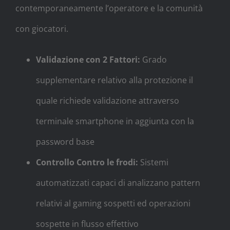
contemporaneamente l’operatore e la comunità
con giocatori.
Validazione con 2 Fattori:
Grado
supplementare relativo alla protezione il
quale richiede validazione attraverso
terminale smartphone in aggiunta con la
password base
Controllo Contro le frodi:
Sistemi
automatizzati capaci di analizzano pattern
relativi al gaming sospetti ed operazioni
sospette in flusso effettivo