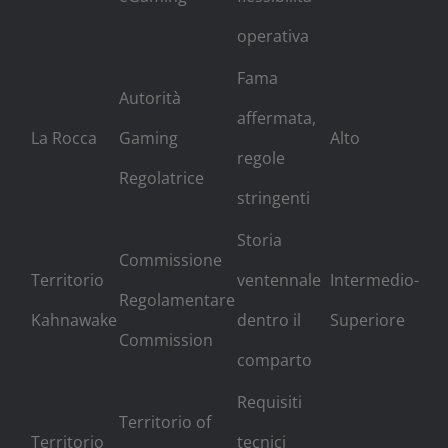
operativa
Fama
Autorità
affermata,
La Rocca
Gaming
Alto
regole
Regolatrice
stringenti
Storia
Commissione
Territorio
ventennale
Intermedio-
Regolamentare
Kahnawake
dentro il
Superiore
Commission
comparto
Requisiti
Territorio of
Territorio
tecnici