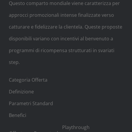
Questo comparto mondiale viene caratterizza per
approcci promozionali intense finalizzate verso
catturare e fidelizzare la clientela. Queste proposte
disponibili variano con incentivi al benvenuto a
programmi di ricompensa strutturati in svariati
step.
Categoria Offerta
Definizione
Parametri Standard
Benefici
Playthrough