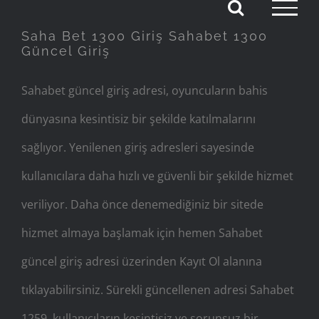
Skip
Saha Bet 1300 Giriş Sahabet 1300
to
Güncel Giriş
content
Sahabet güncel giriş adresi, oyuncuların bahis
dünyasına kesintisiz bir şekilde katılmalarını
sağlıyor. Yenilenen giriş adresleri sayesinde
kullanıcılara daha hızlı ve güvenli bir şekilde hizmet
veriliyor. Daha önce denemediğiniz bir sitede
hizmet almaya başlamak için hemen Sahabet
güncel giriş adresi üzerinden Kayıt Ol alanına
tıklayabilirsiniz. Sürekli güncellenen adresi Sahabet
1259, kullanıcıların kesintisiz ve sorunsuz bir