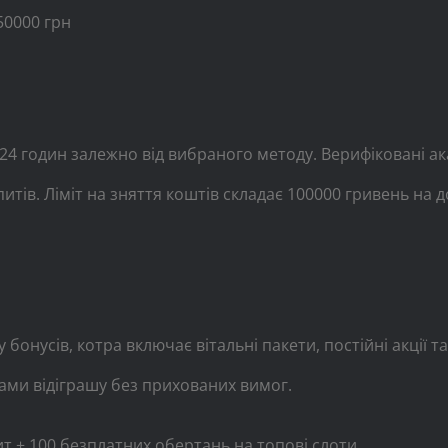
50000 грн
-24 годин залежно від вибраного методу. Верифіковані
ів. Ліміт на зняття коштів складає 100000 гривень на д
бонусів, котра включає вітальні пакети, постійні акції т
ами відіграшу без прихованих вимог.
т + 100 безплатних обертань на топові слоти