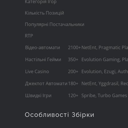
Категорія Ігор
Кількість Позицій
Популярні Постачальники
RTP
Відео-автомати
2100+
NetEnt, Pragmatic Pl
Настільні Гейми
350+
Evolution Gaming, Pl
Live Casino
200+
Evolution, Ezugi, Aut
Джекпот Автомати
180+
NetEnt, Yggdrasil, Re
Швидкі Ігри
120+
Spribe, Turbo Games
Особливості Збірки