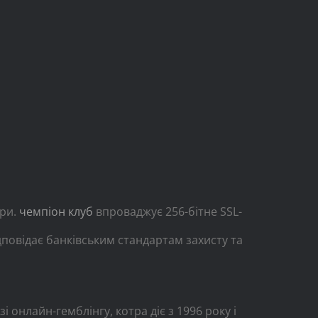
гри.
чемпіон клуб
впроваджує 256-бітне SSL-
дповідає банківським стандартам захисту та
 онлайн-гемблінгу, котра діє з 1996 року і