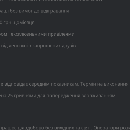
аші без вимог до відігравання
00 грн щомісяця
ом і ексклюзивними привілеями
від депозитів запрошених друзів
е відповідає середнім показникам. Термін на виконання у
жена 25 гривнями для попередження зловживанням.
працює цілодобово без вихідних та свят. Оператори ро