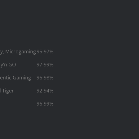
ay, Microgaming
95-97%
ay’n GO
97-99%
hentic Gaming
96-98%
d Tiger
92-94%
96-99%