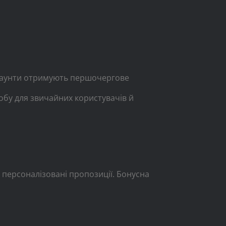
 акаунти отримують першочергове
обу для звичайних користувачів й
а персоналізовані пропозиції. Бонусна