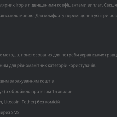
лярних ігор з підвищеними коефіцієнтами виплат. Секція 
аїнською мовою. Для комфорту переміщення усі ігри роз
 методів, пристосованих для потреби українських гравці
ним для різноманітних категорій користувачів.
ттєвим зарахуванням коштів
oPayz) з обробкою протягом 15 хвилин
 Litecoin, Tether) без комісій
 через SMS