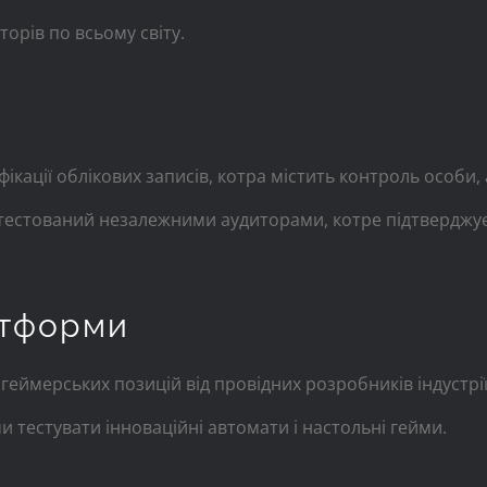
орів по всьому світу.
кації облікових записів, котра містить контроль особи,
атестований незалежними аудиторами, котре підтверджує
атформи
 геймерських позицій від провідних розробників індустр
тестувати інноваційні автомати і настольні гейми.