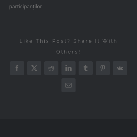
participanților.
Like This Post? Share It With
Others!
Facebook
X
Reddit
LinkedIn
Tumblr
Pinterest
Vk
Email