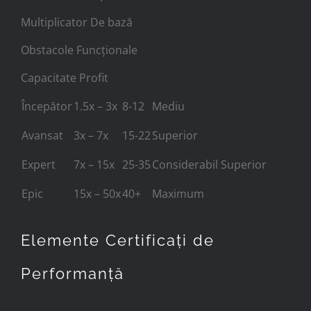
Multiplicator De bază
Obstacole Funcționale
Capacitate Profit
Începător
1.5x – 3x
8-12
Mediu
Avansat
3x – 7x
15-22
Superior
Expert
7x – 15x
25-35
Considerabil Superior
Epic
15x – 50x
40+
Maximum
Elemente Certificați de
Performanță