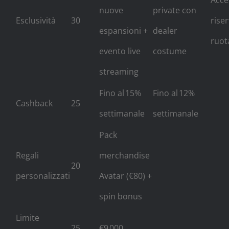
nuove
private con
Esclusività
30
riser
espansioni +
dealer
ruot
evento live
costume
streaming
Fino al 15%
Fino al 12%
Cashback
25
settimanale
settimanale
Pack
Regali
merchandise
20
personalizzati
Avatar (€80) +
spin bonus
Limite
25
€9 000