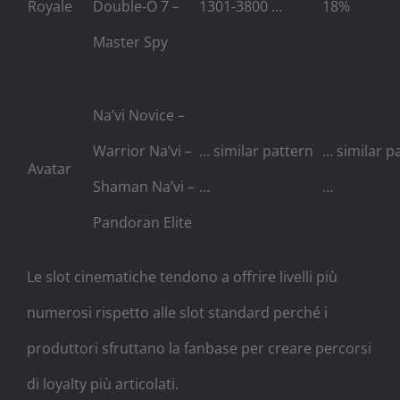
Royale
Double‑O 7 –
1301‑3800 …
18%
Master Spy
Na’vi Novice –
Warrior Na’vi –
… similar pattern
… similar p
Avatar
Shaman Na’vi –
…
…
Pandoran Elite
Le slot cinematiche tendono a offrire livelli più
numerosi rispetto alle slot standard perché i
produttori sfruttano la fanbase per creare percorsi
di loyalty più articolati.