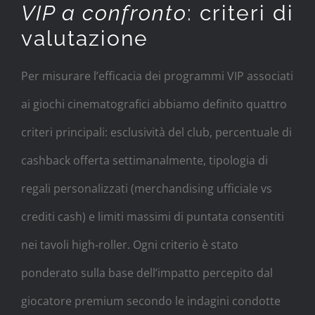
VIP a confronto
: criteri di
valutazione
Per misurare l’efficacia dei programmi VIP associati
ai giochi cinematografici abbiamo definito quattro
criteri principali: esclusività del club, percentuale di
cashback offerta settimanalmente, tipologia di
regali personalizzati (merchandising ufficiale vs
crediti cash) e limiti massimi di puntata consentiti
nei tavoli high‑roller. Ogni criterio è stato
ponderato sulla base dell’impatto percepito dal
giocatore premium secondo le indagini condotte