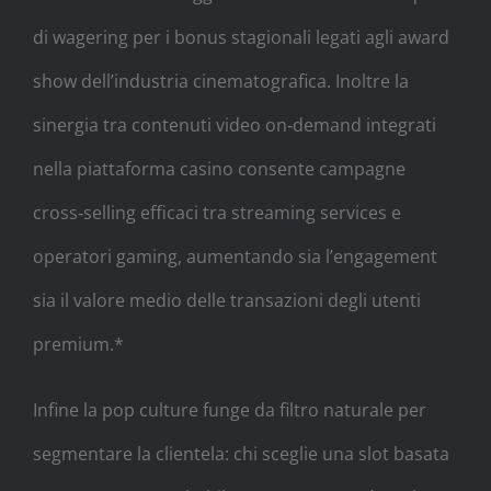
di wagering per i bonus stagionali legati agli award
show dell’industria cinematografica. Inoltre la
sinergia tra contenuti video on‑demand integrati
nella piattaforma casino consente campagne
cross‑selling efficaci tra streaming services e
operatori gaming, aumentando sia l’engagement
sia il valore medio delle transazioni degli utenti
premium.*
Infine la pop culture funge da filtro naturale per
segmentare la clientela: chi sceglie una slot basata