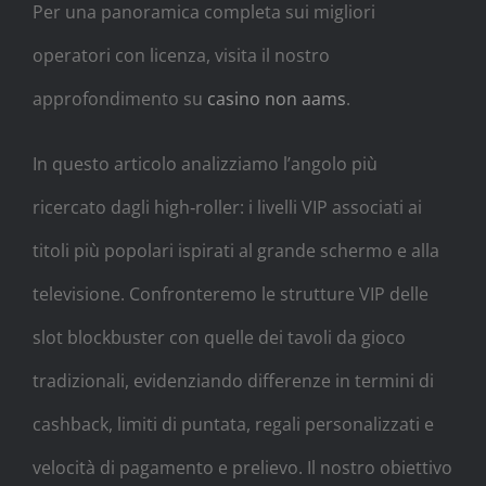
Per una panoramica completa sui migliori
operatori con licenza, visita il nostro
approfondimento su
casino non aams
.
In questo articolo analizziamo l’angolo più
ricercato dagli high‑roller: i livelli VIP associati ai
titoli più popolari ispirati al grande schermo e alla
televisione. Confronteremo le strutture VIP delle
slot blockbuster con quelle dei tavoli da gioco
tradizionali, evidenziando differenze in termini di
cashback, limiti di puntata, regali personalizzati e
velocità di pagamento e prelievo. Il nostro obiettivo