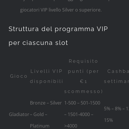
giocatori VIP livello Silver o superiore.
Struttura del programma VIP
per ciascuna slot
Requisito
Livelli VIP
punti (per
Cashb
Gioco
disponibili
€1
settima
scommesso)
Bronze – Silver
1‑500 – 501‑1500
5% – 8% – 
Gladiator
– Gold –
– 1501‑4000 –
15%
Platinum
>4000