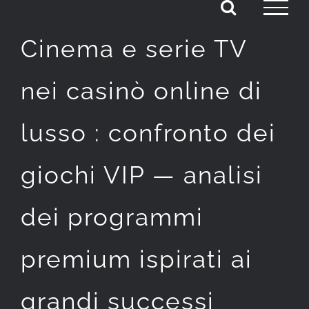
Skip
to
Cinema e serie TV
content
nei casinò online di
lusso : confronto dei
giochi VIP — analisi
dei programmi
premium ispirati ai
grandi successi