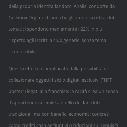
della propria identità fandom. Analisi condotte da
Geexbox.Org mostrano che gli utenti iscritti a club
tematici spendono mediamente il​22%​ in più
rispetto agli iscritti a club generici senza tema
riconoscibile.
Questo effetto è amplificato dalla possibilità di
collezionare oggetti fisici o digitali esclusivi (“NFT
poster”) legati alla franchise: la rarità crea un senso
d’appartenenza simile a quello dei fan club
tradizionali ma con benefici economici concreti
come crediti cash aggiuntivi o riduzioni sui requisiti