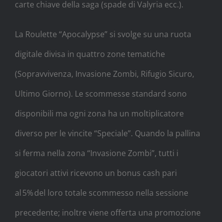
carte chiave della saga (spade di Valyria ecc.).
La Roulette “Apocalypse” si svolge su una ruota
digitale divisa in quattro zone tematiche
(Sopravvivenza, Invasione Zombi, Rifugio Sicuro,
Ultimo Giorno). Le scommesse standard sono
disponibili ma ogni zona ha un moltiplicatore
diverso per le vincite “Speciale”. Quando la pallina
si ferma nella zona “Invasione Zombi”, tutti i
giocatori attivi ricevono un bonus cash pari
al 5% del loro totale scommesso nella sessione
precedente; inoltre viene offerta una promozione