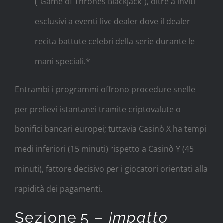
(“Game of Thrones Blackjack”), oltre a inviti
esclusivi a eventi live dealer dove il dealer
recita battute celebri della serie durante le
mani speciali.*
Entrambi i programmi offrono procedure snelle
per prelievi istantanei tramite criptovalute o
bonifici bancari europei; tuttavia Casinò X ha tempi
medi inferiori (15 minuti) rispetto a Casinò Y (45
minuti), fattore decisivo per i giocatori orientati alla
rapidità dei pagamenti.
Sezione 5 –
Impatto