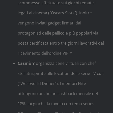
scommesse effettuate sui giochi tematici
legati al cinema (“Oscars Slots”). Inoltre
vengono inviati gadget firmati dai
protagonisti delle pellicole più popolari via
posta certificata entro tre giorni lavorativi dal
ricevimento dell’ordine VIP.*
Casinò Y
organizza cene virtuali con chef
stellati ispirate alle location delle serie TV cult
(“Westworld Dinner”). I membri Elite
ottengono anche un cashback mensile del​
18%​ sui giochi da tavolo con tema series