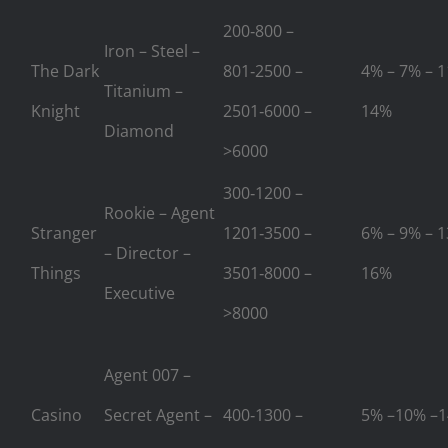
200‑800 –
Iron – Steel –
The Dark
801‑2500 –
4% – 7% – 
Titanium –
Knight
2501‑6000 –
14%
Diamond
>6000
300‑1200 –
Rookie – Agent
Stranger
1201‑3500 –
6% – 9% – 
– Director –
Things
3501‑8000 –
16%
Executive
>8000
Agent 007 –
Casino
Secret Agent –
400‑1300 –
5% –10% –1