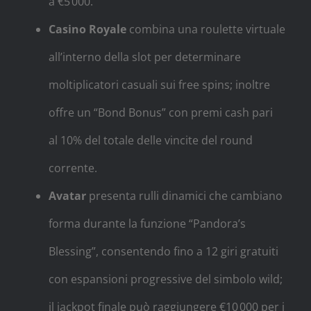
a €5 000.
Casino Royale
combina una roulette virtuale
all’interno della slot per determinare
moltiplicatori casuali sui free spins; inoltre
offre un “Bond Bonus” con premi cash pari
al 10% del totale delle vincite del round
corrente.
Avatar
presenta rulli dinamici che cambiano
forma durante la funzione “Pandora’s
Blessing”, consentendo fino a 12 giri gratuiti
con espansioni progressive del simbolo wild;
il jackpot finale può raggiungere €10 000 per i