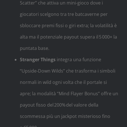
Scatter” che attiva un mini‑gioco dove i
giocatori scelgono tra tre batcaverne per
sbloccare premi fissi o giri extra; la volatilità è
alta ma il potenziale payout supera il 5 000× la
puntata base.
Stranger Things
integra una funzione
“Upside‑Down Wilds” che trasforma i simboli
normali in wild ogni volta che il portale si
apre; la modalità “Mind Flayer Bonus” offre un
payout fisso del 200% del valore della
scommessa più un jackpot misterioso fino