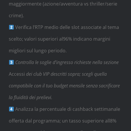
maggiormente (azione/avventura vs thriller/serie
crime).
Verifica l’RTP medio delle slot associate al tema
scelto; valori superiori al​96%​ indicano margini
migliori sul lungo periodo.
Controlla le soglie d’ingresso richieste nella sezione
Accessi
dei club VIP descritti sopra; scegli quella
compatibile con il tuo budget mensile senza sacrificare
la fluidità dei prelievi.
Analizza la percentuale di cashback settimanale
offerta dal programma; un tasso superiore all​8%​