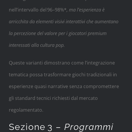
nell’intervallo del 96–98%*
, ma l’esperienza è
arricchita da elementi visivi interattivi che aumentano
la percezione del valore per i giocatori premium
interessati alla cultura pop.
Queste varianti dimostrano come l’integrazione
tematica possa trasformare giochi tradizionali in
esperienze quasi narrative senza compromettere
gli standard tecnici richiesti dal mercato
regolamentato.
Sezione 3 –
Programmi