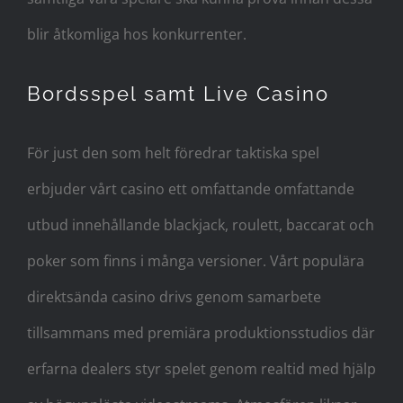
blir åtkomliga hos konkurrenter.
Bordsspel samt Live Casino
För just den som helt föredrar taktiska spel
erbjuder vårt casino ett omfattande omfattande
utbud innehållande blackjack, roulett, baccarat och
poker som finns i många versioner. Vårt populära
direktsända casino drivs genom samarbete
tillsammans med premiära produktionsstudios där
erfarna dealers styr spelet genom realtid med hjälp