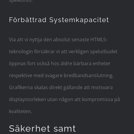
spelkonto.
Förbättrad Systemkapacitet
Via att vi nyttja den absolut senaste HTML5-
teknologin försäkrar vi att verkligen spelutbudet
öppnas fort också hos äldre bärbara enheter
respektive med svagare bredbandsanslutning.
Grafikerna skalas direkt gällande att motsvara
displaystorleken utan någon att kompromissa på
kvaliteten.
Säkerhet samt