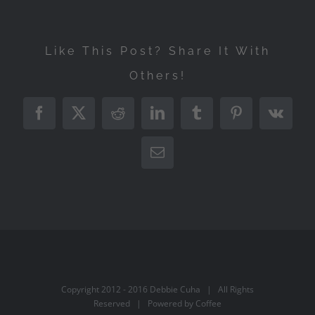
Like This Post? Share It With
Others!
Facebook
X
Reddit
LinkedIn
Tumblr
Pinterest
Vk
Email
Copyright 2012 - 2016 Debbie Cuha | All Rights
Reserved | Powered by Coffee