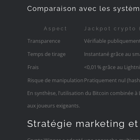
Comparaison avec les système
Aspect
Jackpot crypto 
Transparence
Vérifiable publiquement
Temps de tirage
Instantané grâce au sm
Frais
<0,01 % grâce au Lightn
Risque de manipulation
Pratiquement nul (has
En synthèse, l’utilisation du Bitcoin combinée à
aux joueurs exigeants.
Stratégie marketing et