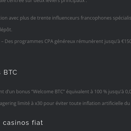
e centrée sur deux leviers principaux :
ion avec plus de trente influenceurs francophones spécial
dépôt.
isés – Des programmes CPA généreux rémunèrent jusqu’à €150 
s BTC
 d’un bonus “Welcome BTC” équivalent à 100 % jusqu’à 0,02 
ing limité à x30 pour éviter toute inflation artificielle du
casinos fiat