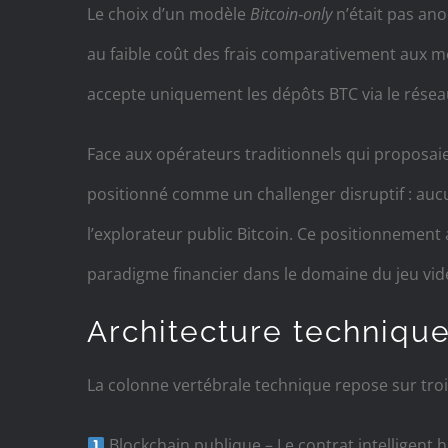
Le choix d’un modèle
Bitcoin‑only
n’était pas ano
au faible coût des frais comparativement aux m
accepte uniquement les dépôts BTC via le réseau
Face aux opérateurs traditionnels qui proposai
positionné comme un challenger disruptif : aucun
l’explorateur public Bitcoin. Ce positionnemen
paradigme financier dans le domaine du jeu vid
Architecture technique
La colonne vertébrale technique repose sur troi
Blockchain publique – Le contrat intelligent 