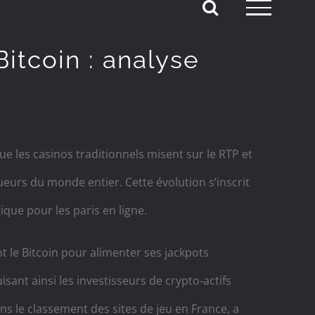
itcoin : analyse
les casinos traditionnels misent sur le RTP et
ueurs du monde entier. Cette évolution s’inscrit
que pour les paris en ligne.
t le Bitcoin pour alimenter ses jackpots
sant ainsi les investisseurs de crypto‑actifs
ns le classement des sites de jeu en France, a