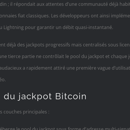
din ; il répondait aux attentes d’une communauté déjà habi
onnaies fiat classiques. Les développeurs ont ainsi impléme
 Lightning pour garantir un débit quasi‑instantané.
ent déjà des jackpots progressifs mais centralisés sous lic
e tierce partie ne contrôlait le pool du jackpot et chaque j
t audacieux a rapidement attiré une première vague d’utilis
éo.
 du jackpot Bitcoin
s couches principales :
héberge le pool du jackpot sous forme d’adresse multi‑sign