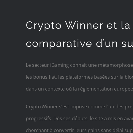
Skip
to
Crypto Winner et la 
content
comparative d’un s
Le secteur iGaming connaît une métamorphose ac
les bonus fiat, les plateformes basées sur la bl
dans un contexte où la réglementation européenn
Crypto Winner s’est imposé comme l’un des pr
progressifs. Dès ses débuts, le site a mis en av
cherchant à convertir leurs gains sans délai sup