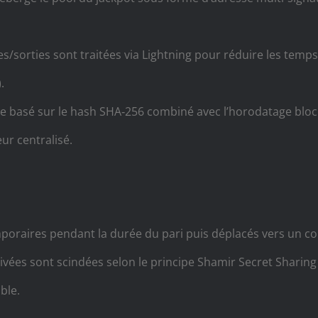
s/sorties sont traitées via Lightning pour réduire les temp
.
re basé sur le hash SHA‑256 combiné avec l’horodatage blo
ur centralisé.
poraires pendant la durée du pari puis déplacés vers un cold
privées sont scindées selon le principe Shamir Secret Sharin
ble.