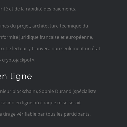
ité et de la rapidité des paiements.
ines du projet, architecture technique du
onformité juridique française et européenne,
pto. Le lecteur y trouvera non seulement un état
 cryptojackpot ».
en ligne
nieur blockchain), Sophie Durand (spécialiste
un casino en ligne où chaque mise serait
tirage vérifiable par tous les participants.