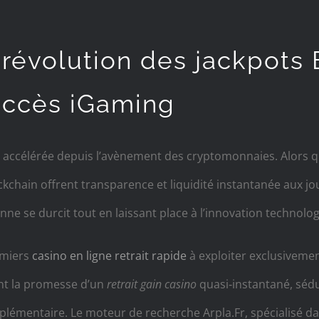
révolution des jackpots B
uccès iGaming
célérée depuis l’avènement des cryptomonnaies. Alors que 
ockchain offrent transparence et liquidité instantanée aux jo
e se durcit tout en laissant place à l’innovation technologi
emiers
casino en ligne retrait rapide
à exploiter exclusivemen
ant la promesse d’un
retrait gain casino
quasi‑instantané, sédui
plémentaire. Le moteur de recherche Arpla.Fr, spécialisé da