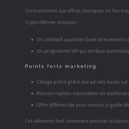
Contrairement aux offres classiques où l’on tr
Crypto Winner propose :
Un
cashback
quotidien basé directement su
Un programme VIP qui attribue automatique
Points forts marketing
Ciblage précis grâce aux ad‐sets basés sur 
Retours rapides mesurables via dashboards
Offre différenciée pour novices (« guide dép
Ces éléments font clairement pencher la balance