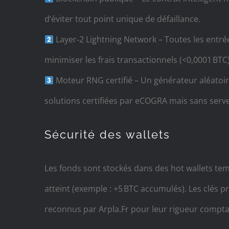
d’éviter tout point unique de défaillance.
Layer‑2 Lightning Network – Toutes les entrée
minimiser les frais transactionnels (<0,0001 BTC)
Moteur RNG certifié – Un générateur aléatoi
solutions certifiées par eCOGRA mais sans serve
Sécurité des wallets
Les fonds sont stockés dans des hot wallets tem
atteint (exemple : +5 BTC accumulés). Les clés 
reconnus par Arpla.Fr pour leur rigueur compta