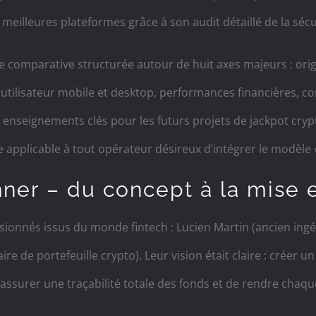
eilleures plateformes grâce à son audit détaillé de la sécur
 comparative structurée autour de huit axes majeurs : orig
e utilisateur mobile et desktop, performances financières, c
es enseignements clés pour les futurs projets de jackpot cry
e applicable à tout opérateur désireux d’intégrer le modèle «
ner – du concept à la mise 
sionnés issus du monde fintech : Lucien Martin (ancien ingé
re de portefeuille crypto). Leur vision était claire : créer 
assurer une traçabilité totale des fonds et de rendre chaque 