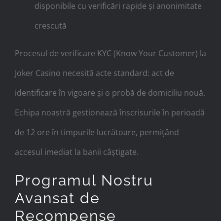
disponibile cu verificări rapide și anonimitate
crescută
Procesul de verificare KYC (Know Your Customer) la
Joker Casino necesită acte standard: act de
identificare în vigoare și o probă de domiciliu nouă.
Echipa noastră gestionează înscrisurile în perioadă
de 12 ore în timpurile lucrătoare, permițând
accesul imediat la banii câștigate.
Programul Nostru
Avansat de
Recompense