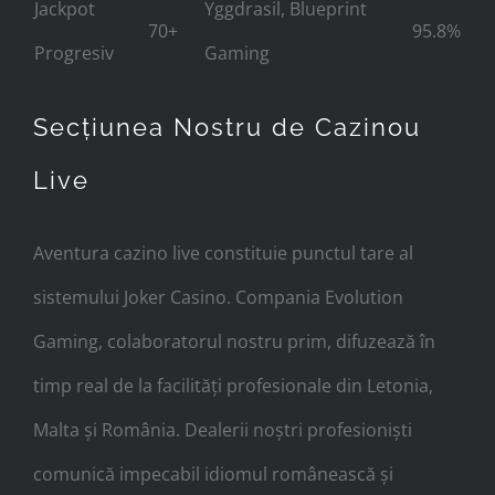
Jackpot
Yggdrasil, Blueprint
70+
95.8%
Progresiv
Gaming
Secțiunea Nostru de Cazinou
Live
Aventura cazino live constituie punctul tare al
sistemului Joker Casino. Compania Evolution
Gaming, colaboratorul nostru prim, difuzează în
timp real de la facilități profesionale din Letonia,
Malta și România. Dealerii noștri profesioniști
comunică impecabil idiomul românească și