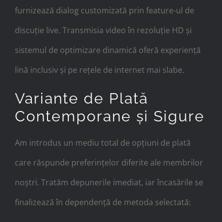
furnizează dialog customizată prin feature-ul de
discuție live. Transmisia video în rezoluție HD și
sistemul de optimizare dinamică oferă experiență
lină inclusiv și pe rețele de internet mai slabe.
Variante de Plată
Contemporane și Sigure
Am introdus un mediu total de opțiuni de plată
care răspunde preferințelor diferite ale membrilor
noștri. Tratăm depunerile imediat, iar încasările se
finalizează în dependență de metoda selectată: