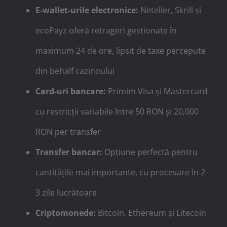
E-wallet-urile electronice:
Neteller, Skrill și
ecoPayz oferă retrageri gestionate în
maximum 24 de ore, lipsit de taxe percepute
din behalf cazinoului
Card-uri bancare:
Primim Visa și Mastercard
cu restricții variabile între 50 RON și 20,000
RON per transfer
Transfer bancar:
Opțiune perfectă pentru
cantitățile mai importante, cu procesare în 2-
3 zile lucrătoare
Criptomonede:
Bitcoin, Ethereum și Litecoin