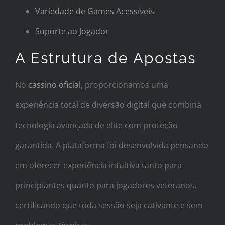
Variedade de Games Acessíveis
Suporte ao Jogador
A Estrutura de Apostas
No
cassino oficial
, proporcionamos uma
experiência total de diversão digital que combina
tecnologia avançada de elite com proteção
garantida. A plataforma foi desenvolvida pensando
em oferecer experiência intuitiva tanto para
principiantes quanto para jogadores veteranos,
certificando que toda sessão seja cativante e sem