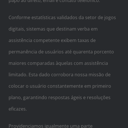
papo ao direto, email e contato telefônico.
Conforme estatísticas validados da setor de jogos
digitais, sistemas que destinam verba em
assistência competente exibem taxas de
permanência de usuários até quarenta porcento
maiores comparadas àquelas com assistência
limitado. Esta dado corrobora nossa missão de
colocar o usuário constantemente em primeiro
plano, garantindo respostas ágeis e resoluções
eficazes.
Providenciamos igualmente uma parte