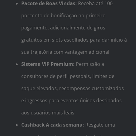
Pacote de Boas Vindas:
Receba até 100
porcento de bonificação no primeiro
pagamento, adicionalmente de giros
gratuitos em slots escolhidos para dar início à
sua trajetória com vantagem adicional
Sistema VIP Premium:
Permissão a
consultores de perfil pessoais, limites de
saque elevados, recompensas customizados
e ingressos para eventos únicos destinados
aos usuários mais leais
Cashback A cada semana:
Resgate uma