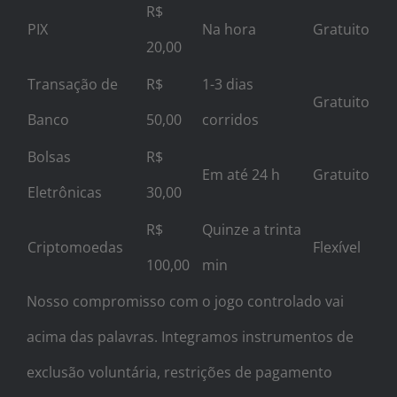
R$
PIX
Na hora
Gratuito
20,00
Transação de
R$
1-3 dias
Gratuito
Banco
50,00
corridos
Bolsas
R$
Em até 24 h
Gratuito
Eletrônicas
30,00
R$
Quinze a trinta
Criptomoedas
Flexível
100,00
min
Nosso compromisso com o jogo controlado vai
acima das palavras. Integramos instrumentos de
exclusão voluntária, restrições de pagamento