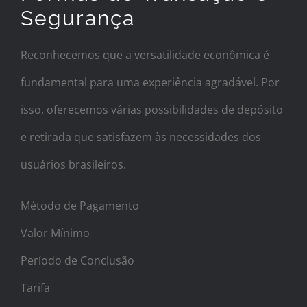
Segurança
Reconhecemos que a versatilidade econômica é
fundamental para uma experiência agradável. Por
isso, oferecemos várias possibilidades de depósito
e retirada que satisfazem às necessidades dos
usuários brasileiros.
Método de Pagamento
Valor Mínimo
Período de Conclusão
Tarifa