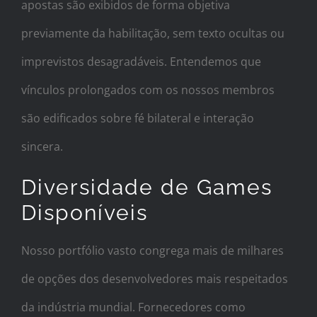
apostas são exibidos de forma objetiva
previamente da habilitação, sem texto ocultas ou
imprevistos desagradáveis. Entendemos que
vínculos prolongados com os nossos membros
são edificados sobre fé bilateral e interação
sincera.
Diversidade de Games
Disponíveis
Nosso portfólio vasto congrega mais de milhares
de opções dos desenvolvedores mais respeitados
da indústria mundial. Fornecedores como