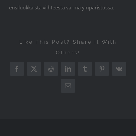
ensiluokkaista viihteestä varma ympäristössä.
Like This Post? Share It With
Others!
Facebook
X
Reddit
LinkedIn
Tumblr
Pinterest
Vk
Email