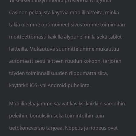
Yli seitsemänkymmentä prosenttia Dragonia
Casinon pelaajista käyttää mobiililaitteita, minkä
takia olemme optimoineet sivustomme toimimaan
moitteettomasti kaikilla älypuhelimilla sekä tablet-
laitteilla. Mukautuva suunnittelumme mukautuu
automaattisesti laitteen ruudun kokoon, tarjoten
täyden toiminnallisuuden riippumatta siitä,
käytätkö iOS- vai Android-puhelinta.
Mobiilipelaajamme saavat käsiksi kaikkiin samoihin
peleihin, bonuksiin sekä toimintoihin kuin
tietokoneversio tarjoaa. Nopeus ja nopeus ovat