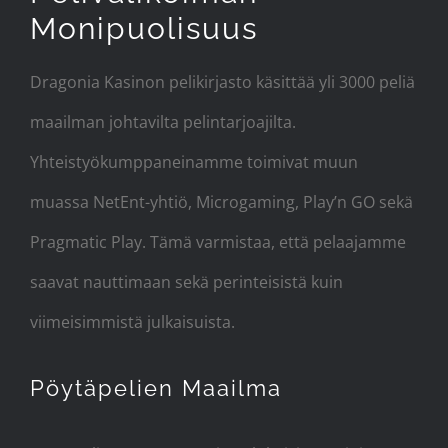
Monipuolisuus
Dragonia Kasinon pelikirjasto käsittää yli 3000 peliä
maailman johtavilta pelintarjoajilta.
Yhteistyökumppaneinamme toimivat muun
muassa NetEnt-yhtiö, Microgaming, Play’n GO sekä
Pragmatic Play. Tämä varmistaa, että pelaajamme
saavat nauttimaan sekä perinteisistä kuin
viimeisimmistä julkaisuista.
Pöytäpelien Maailma