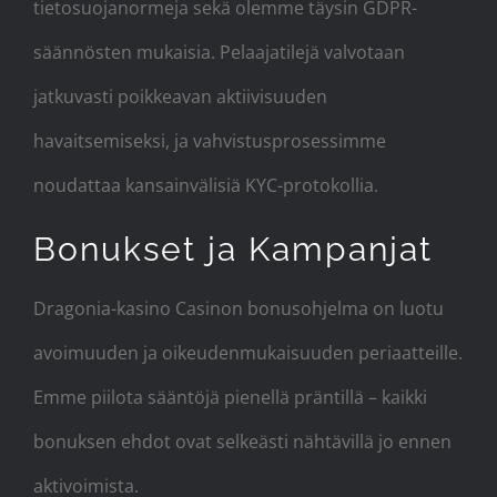
tietosuojanormeja sekä olemme täysin GDPR-
säännösten mukaisia. Pelaajatilejä valvotaan
jatkuvasti poikkeavan aktiivisuuden
havaitsemiseksi, ja vahvistusprosessimme
noudattaa kansainvälisiä KYC-protokollia.
Bonukset ja Kampanjat
Dragonia-kasino Casinon bonusohjelma on luotu
avoimuuden ja oikeudenmukaisuuden periaatteille.
Emme piilota sääntöjä pienellä präntillä – kaikki
bonuksen ehdot ovat selkeästi nähtävillä jo ennen
aktivoimista.