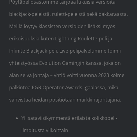
Pöytäpeliosastomme tarjoaa lukuisia versioita
blackjack-peleistä, ruletti-peleistä sekä bakkaraasta.
Meillä löytyy klassisten versioiden lisäksi myös
erikoisuuksia kuten Lightning Roulette-peli ja
Infinite Blackjack-peli. Live-pelipalvelumme toimii
yhteistyössä Evolution Gamingin kanssa, joka on
alan selvä johtaja – yhtiö voitti vuonna 2023 kolme
palkintoa EGR Operator Awards -gaalassa, mikä
vahvistaa heidän positiotaan markkinajohtajana.
Yli sataviisikymmentä erilaista kolikkopeli-
ilmoitusta viikoittain