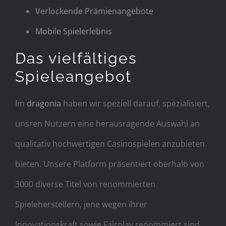
Verlockende Prämienangebote
Mobile Spielerlebnis
Das vielfältiges
Spieleangebot
Im
dragonia
haben wir speziell darauf, spezialisiert,
unsren Nutzern eine herausragende Auswahl an
qualitativ hochwertigen Casinospielen anzubieten
bieten. Unsere Platform präsentiert oberhalb von
3000 diverse Titel von renommierten
Spieleherstellern, jene wegen ihrer
Innovationskraft sowie Fairplay renommiert sind.