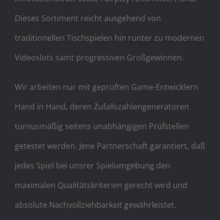
Dieses Sortiment reicht ausgehend von
traditionellen Tischspielen hin runter zu modernen
Videoslots samt progressiven Großgewinnen.
Wir arbeiten nur mit geprüften Game-Entwicklern
Hand in Hand, deren Zufallszahlengeneratoren
turnusmäßig seitens unabhängigen Prüfstellen
getestet werden. Jene Partnerschaft garantiert, daß
jedes Spiel bei unsrer Spielumgebung den
maximalen Qualitätskriterien gerecht wird und
absolute Nachvollziehbarkeit gewährleistet.