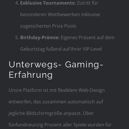
Exklusive Tournaments:
Zutritt für
besonderen Wettbewerben inklusive
zugesicherten Prize Pools
Birthday-Prämie:
Eigenes Präsent auf dem
Geburtstag fußend auf Ihrer VIP-Level
Unterwegs- Gaming-
Erfahrung
Unsre Platform ist mit flexiblem Web-Design
entworfen, das zusammen automatisch auf
jegliche Bildschirmgröße anpasst. Über
fünfundneunzig Prozent aller Spiele wurden für