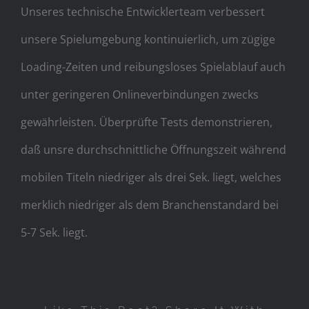
Unseres technische Entwicklerteam verbessert
unsere Spielumgebung kontinuierlich, um zügige
Loading-Zeiten und reibungsloses Spielablauf auch
unter geringeren Onlineverbindungen zwecks
gewährleisten. Überprüfte Tests demonstrieren,
daß unsre durchschnittliche Öffnungszeit während
mobilen Titeln niedriger als drei Sek. liegt, welches
merklich niedriger als dem Branchenstandard bei
5-7 Sek. liegt.