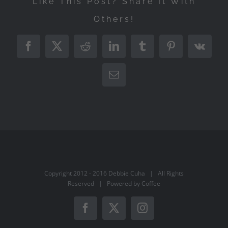
Like This Post? Share It With
Others!
Facebook
X
Reddit
LinkedIn
Tumblr
Pinterest
Vk
Email
Copyright 2012 - 2016 Debbie Cuha | All Rights
Reserved | Powered by Coffee
Facebook
X
Instagram