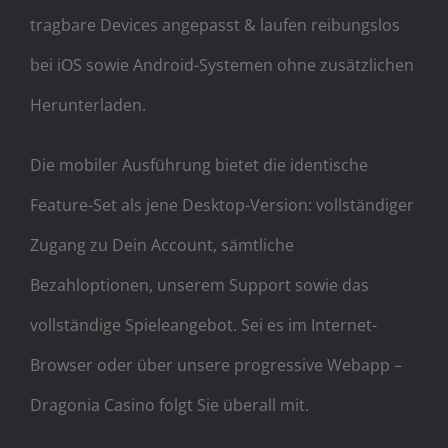
tragbare Devices angepasst & laufen reibungslos
bei iOS sowie Android-Systemen ohne zusätzlichen
Herunterladen.
Die mobiler Ausführung bietet die identische
Feature-Set als jene Desktop-Version: vollständiger
Zugang zu Dein Account, sämtliche
Bezahloptionen, unserem Support sowie das
vollständige Spieleangebot. Sei es im Internet-
Browser oder über unsere progressive Webapp –
Dragonia Casino folgt Sie überall mit.