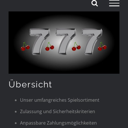
Skip
to
content
Übersicht
Unser umfangreiches Spielsortiment
Zulassung und Sicherheitskriterien
Anpassbare Zahlungsmöglichkeiten