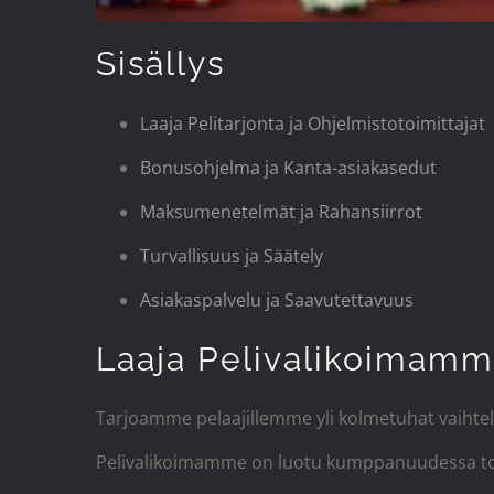
Sisällys
Laaja Pelitarjonta ja Ohjelmistotoimittajat
Bonusohjelma ja Kanta-asiakasedut
Maksumenetelmät ja Rahansiirrot
Turvallisuus ja Säätely
Asiakaspalvelu ja Saavutettavuus
Laaja Pelivalikoimamme
Tarjoamme pelaajillemme yli kolmetuhat vaihtel
Pelivalikoimamme on luotu kumppanuudessa toim