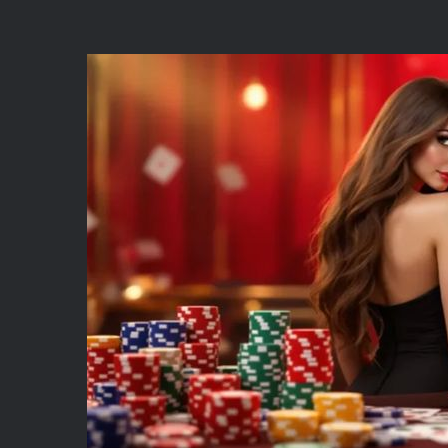
Skip
to
content