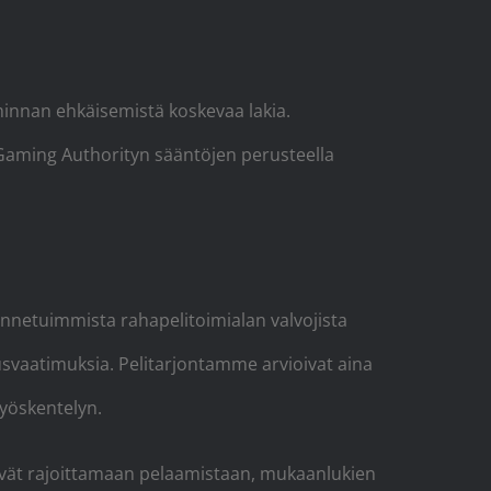
minnan ehkäisemistä koskevaa lakia.
aming Authorityn sääntöjen perusteella
netuimmista rahapelitoimialan valvojista
usvaatimuksia. Pelitarjontamme arvioivat aina
työskentelyn.
tyvät rajoittamaan pelaamistaan, mukaanlukien