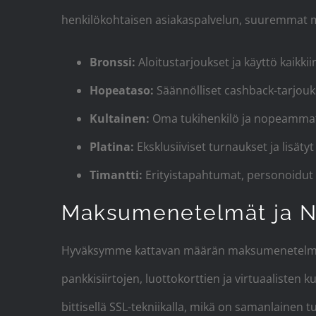
henkilökohtaisen asiakaspalvelun, suuremmat ma
Bronssi:
Aloitustarjoukset ja käyttö kaikki
Hopeataso:
Säännölliset cashback-tarjouk
Kultainen:
Oma tukihenkilö ja nopeammat
Platina:
Eksklusiiviset turnaukset ja lisätyt
Timantti:
Erityistapahtumat, personoidut 
Maksumenetelmät ja N
Hyväksymme kattavan määrän maksumenetelmiä 
pankkisiirtojen, luottokorttien ja virtuaalisten 
bittisellä SSL-tekniikalla, mikä on samanlainen t