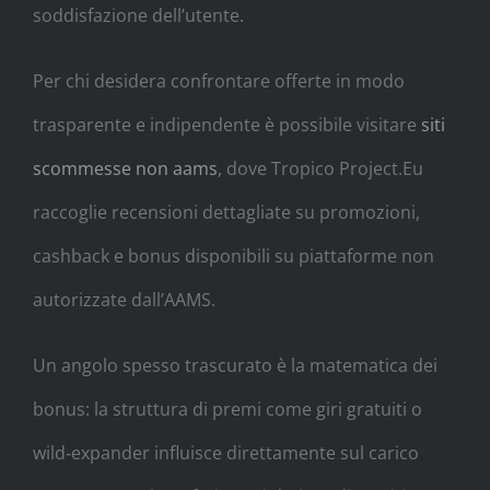
soddisfazione dell’utente.
Per chi desidera confrontare offerte in modo
trasparente e indipendente è possibile visitare
siti
scommesse non aams
, dove Tropico Project.Eu
raccoglie recensioni dettagliate su promozioni,
cashback e bonus disponibili su piattaforme non
autorizzate dall’AAMS.
Un angolo spesso trascurato è la matematica dei
bonus: la struttura di premi come giri gratuiti o
wild‑expander influisce direttamente sul carico