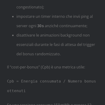
congestionato);
impostare un timer interno che invii ping al
server ogni
30 s
anziché continuamente;
disattivare le animazioni background non
essenziali durante le fasi di attesa del trigger
del bonus randomizzato.
Il “cost‑per‑bonus” (Cpb) è una metrica utile:
Cpb = Energia consumata / Numero bonus
ottenuti
Se una sessione consuma 150 mWh e genera 12