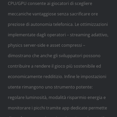
CPU/GPU consente ai giocatori di scegliere
meccaniche vantaggiose senza sacrificare ore
preziose di autonomia telefonica. Le ottimizzazioni
implementate dagli operatori – streaming adattivo,
physics server‑side e asset compressi –
dimostrano che anche gli sviluppatori possono
contribuire a rendere il gioco più sostenibile ed
economicamente redditizio. Infine le impostazioni
utente rimangono uno strumento potente:
regolare luminosità, modalità risparmio energia e
monitorare i picchi tramite app dedicate permette