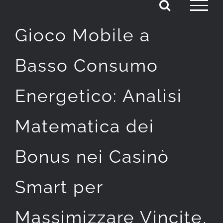
Skip
to
Gioco Mobile a
content
Basso Consumo
Energetico: Analisi
Matematica dei
Bonus nei Casinò
Smart per
Massimizzare Vincite,