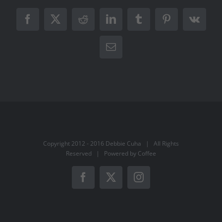
Facebook
X
Reddit
LinkedIn
Tumblr
Pinterest
Vk
Email
Copyright 2012 - 2016 Debbie Cuha | All Rights
Reserved | Powered by Coffee
Facebook
X
Instagram