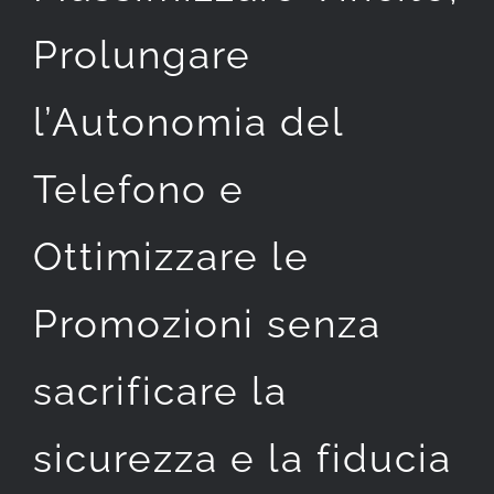
Prolungare
l’Autonomia del
Telefono e
Ottimizzare le
Promozioni senza
sacrificare la
sicurezza e la fiducia