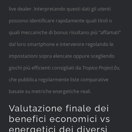
live dealer. Interpretando questi dati gli utenti
possono identificare rapidamente quali titoli o
quali meccaniche di bonus risultano più “affamati”
dal loro smartphone e intervenire regolando le
impostazioni sopra elencate oppure scegliendo
giochi più efficienti consigliati da
Tropico Project.Eu
,
che pubblica regolarmente liste comparative
basate su metriche energetiche reali.
Valutazione finale dei
benefici economici vs
energetici dei diversi