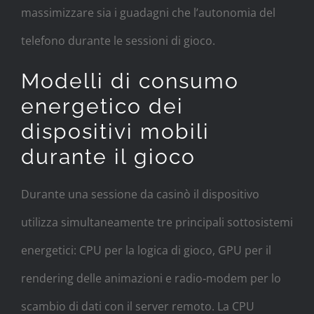
massimizzare sia i guadagni che l’autonomia del
telefono durante le sessioni di gioco.
Modelli di consumo
energetico dei
dispositivi mobili
durante il gioco
Durante una sessione da casinò il dispositivo
utilizza simultaneamente tre principali sottosistemi
energetici: CPU per la logica di gioco, GPU per il
rendering delle animazioni e radio‑modem per lo
scambio di dati con il server remoto. La CPU