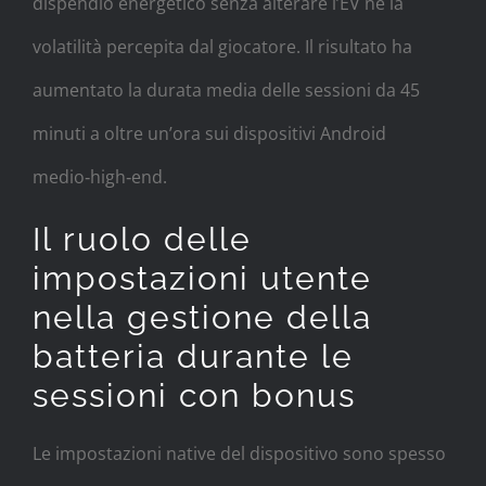
dispendio energetico senza alterare l’EV né la
volatilità percepita dal giocatore. Il risultato ha
aumentato la durata media delle sessioni da 45
minuti a oltre un’ora sui dispositivi Android
medio‑high‑end.
Il ruolo delle
impostazioni utente
nella gestione della
batteria durante le
sessioni con bonus
Le impostazioni native del dispositivo sono spesso