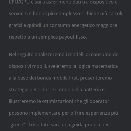
CPU/GPU e sui trasferimenti dati tra dispositivo e
server. Un bonus più complesso richiede più calcoli
grafici e quindi un consumo energetico maggiore
rispetto a un semplice payout fisso.
Nel seguito analizzeremo i modelli di consumo dei
dispositivi mobili, sveleremo la logica matematica
alla base dei bonus mobile‑first, presenteremo
strategie per ridurre il drain della batteria e
illustreremo le ottimizzazioni che gli operatori
possono implementare per offrire esperienze più
“green”. Il risultato sarà una guida pratica per