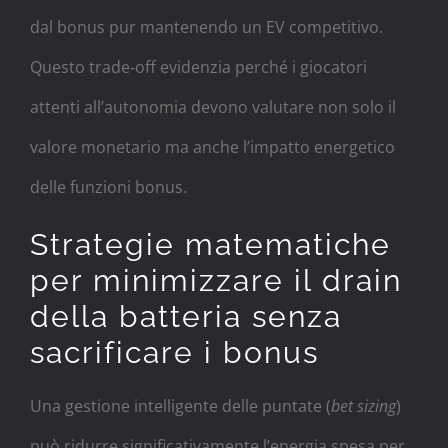
dal bonus pur mantenendo un EV competitivo.
Questo trade‑off evidenzia perché i giocatori
attenti all’autonomia devono valutare non solo il
valore monetario ma anche l’impatto energetico
delle funzioni bonus.
Strategie matematiche
per minimizzare il drain
della batteria senza
sacrificare i bonus
Una gestione intelligente delle puntate (
bet sizing
)
può ridurre significativamente l’energia spesa per