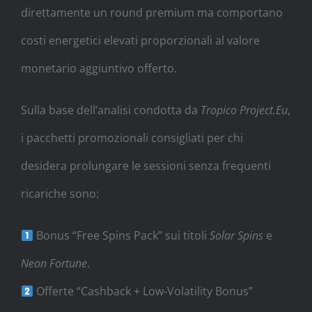
direttamente un round premium ma comportano
costi energetici elevati proporzionali al valore
monetario aggiuntivo offerto.
Sulla base dell’analisi condotta da
Tropico Project.Eu
,
i pacchetti promozionali consigliati per chi
desidera prolungare le sessioni senza frequenti
ricariche sono:
Bonus “Free Spins Pack” sui titoli
Solar Spins
e
Neon Fortune
.
Offerte “Cashback + Low‑Volatility Bonus”