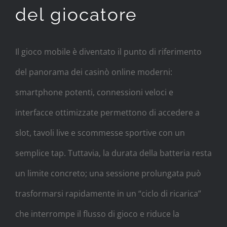
del giocatore
Il gioco mobile è diventato il punto di riferimento
del panorama dei casinò online moderni:
smartphone potenti, connessioni veloci e
interfacce ottimizzate permettono di accedere a
slot, tavoli live e scommesse sportive con un
semplice tap. Tuttavia, la durata della batteria resta
un limite concreto; una sessione prolungata può
trasformarsi rapidamente in un “ciclo di ricarica”
che interrompe il flusso di gioco e riduce la