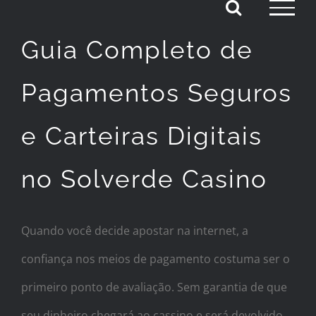
Skip
to
Guia Completo de
content
Pagamentos Seguros
e Carteiras Digitais
no Solverde Casino
Quando você decide apostar na internet, a
confiança nos meios de pagamento costuma ser o
primeiro ponto de avaliação. Sem garantia de que
seu dinheiro chegará ao cassino e será devolvido