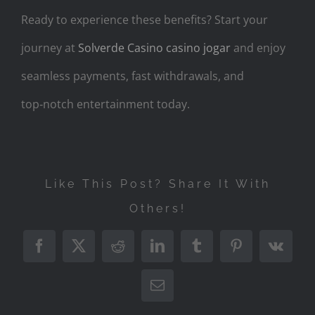
Ready to experience these benefits? Start your
journey at
Solverde Casino casino jogar
and enjoy
seamless payments, fast withdrawals, and
top‑notch entertainment today.
Like This Post? Share It With
Others!
Facebook
X
Reddit
LinkedIn
Tumblr
Pinterest
Vk
Email