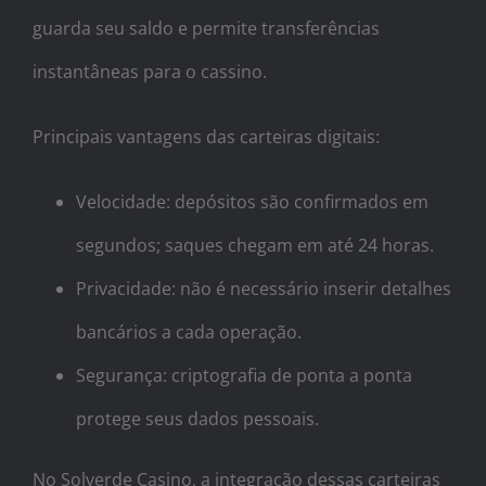
guarda seu saldo e permite transferências
instantâneas para o cassino.
Principais vantagens das carteiras digitais:
Velocidade: depósitos são confirmados em
segundos; saques chegam em até 24 horas.
Privacidade: não é necessário inserir detalhes
bancários a cada operação.
Segurança: criptografia de ponta a ponta
protege seus dados pessoais.
No Solverde Casino, a integração dessas carteiras