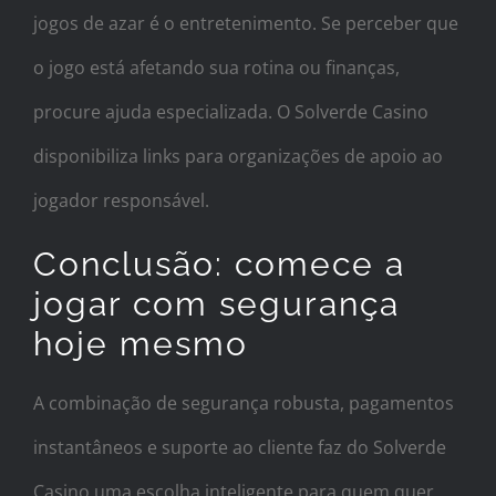
jogos de azar é o entretenimento. Se perceber que
o jogo está afetando sua rotina ou finanças,
procure ajuda especializada. O Solverde Casino
disponibiliza links para organizações de apoio ao
jogador responsável.
Conclusão: comece a
jogar com segurança
hoje mesmo
A combinação de segurança robusta, pagamentos
instantâneos e suporte ao cliente faz do Solverde
Casino uma escolha inteligente para quem quer