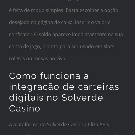
é feita de modo simples. Basta escolher a opção
desejada na página de caixa, inserir o valor e
confirmar. O saldo aparece imediatamente na sua
conta de jogo, pronto para ser usado em slots,
roletas ou mesas ao vivo.
Como funciona a
integração de carteiras
digitais no Solverde
Casino
A plataforma do Solverde Casino utiliza APIs