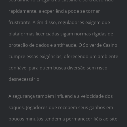
rapidamente, a experiência pode se tornar
frustrante. Além disso, reguladores exigem que
plataformas licenciadas sigam normas rígidas de
proteção de dados e antifraude. O Solverde Casino
cumpre essas exigências, oferecendo um ambiente
confiável para quem busca diversão sem risco
desnecessário.
A segurança também influencia a velocidade dos
saques. Jogadores que recebem seus ganhos em
poucos minutos tendem a permanecer fiéis ao site.