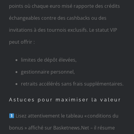
points où chaque euro misé rapporte des crédits
échangeables contre des cashbacks ou des
invitations à des tournois exclusifs. Le statut VIP
peut offrir :
limites de dépôt élevées,
gestionnaire personnel,
retraits accélérés sans frais supplémentaires.
Astuces pour maximiser la valeur
Lisez attentivement le tableau « conditions du
bonus » affiché sur Basketnews.Net – il résume