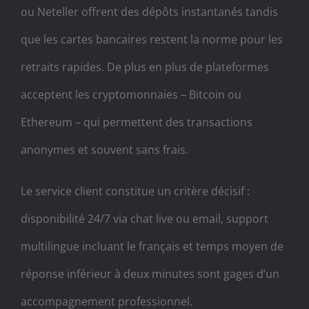
ou Neteller offrent des dépôts instantanés tandis
que les cartes bancaires restent la norme pour les
retraits rapides. De plus en plus de plateformes
acceptent les cryptomonnaies – Bitcoin ou
Ethereum – qui permettent des transactions
anonymes et souvent sans frais.
Le service client constitue un critère décisif :
disponibilité 24/7 via chat live ou email, support
multilingue incluant le français et temps moyen de
réponse inférieur à deux minutes sont gages d’un
accompagnement professionnel.