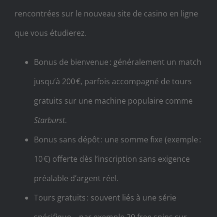
rencontrées sur le nouveau site de casino en ligne
que vous étudierez.
Bonus de bienvenue : généralement un match
jusqu’à 200 €, parfois accompagné de tours
gratuits sur une machine populaire comme
Starburst
.
Bonus sans dépôt : une somme fixe (exemple :
10 €) offerte dès l’inscription sans exigence
préalable d’argent réel.
Tours gratuits : souvent liés à une série
spécifique – par exemple 20 free spins sur