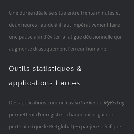
Une durée idéale se situe entre trente minutes et
deux heures ; au-delà il faut impérativement faire
une pause afin d’éviter la fatigue décisionnelle qui
augmente drastiquement l’erreur humaine.
Outils statistiques &
applications tierces
Des applications comme
CasinoTracker
ou
MyBetLog
permettent d’enregistrer chaque mise, gain ou
perte ainsi que le ROI global (%) par jeu spécifique.