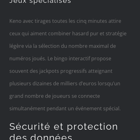
Jeux spécialisés
Keno avec tirages toutes les cinq minutes attire
ceux qui aiment combiner hasard pur et stratégie
légère via la sélection du nombre maximal de
numéros joués. Le bingo interactif propose
souvent des jackpots progressifs atteignant
plusieurs dizaines de milliers d’euros lorsqu’un
grand nombre de joueurs se connecte
simultanément pendant un événement spécial.
Sécurité et protection
des données