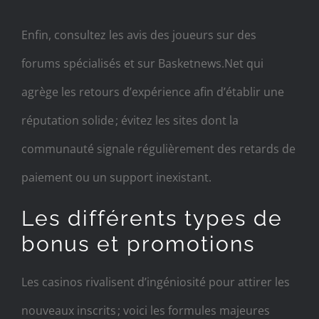
Enfin, consultez les avis des joueurs sur des
forums spécialisés et sur Basketnews.Net qui
agrège les retours d’expérience afin d’établir une
réputation solide ; évitez les sites dont la
communauté signale régulièrement des retards de
paiement ou un support inexistant.
Les différents types de
bonus et promotions
Les casinos rivalisent d’ingéniosité pour attirer les
nouveaux inscrits ; voici les formules majeures