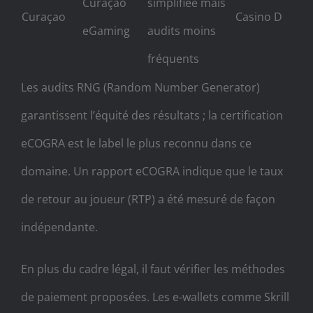
Curaçao
simplifiée mais
Curaçao
Casino D
eGaming
audits moins
fréquents
Les audits RNG (Random Number Generator)
garantissent l’équité des résultats ; la certification
eCOGRA est le label le plus reconnu dans ce
domaine. Un rapport eCOGRA indique que le taux
de retour au joueur (RTP) a été mesuré de façon
indépendante.
En plus du cadre légal, il faut vérifier les méthodes
de paiement proposées. Les e‑wallets comme Skrill