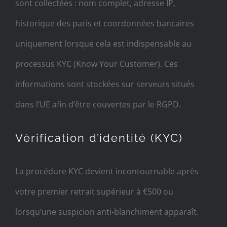
sont collectées : nom complet, adresse IP,
historique des paris et coordonnées bancaires
uniquement lorsque cela est indispensable au
processus KYC (Know Your Customer). Ces
informations sont stockées sur serveurs situés
dans l’UE afin d’être couvertes par le RGPD.
Vérification d’identité (KYC)
La procédure KYC devient incontournable après
votre premier retrait supérieur à €500 ou
lorsqu’une suspicion anti‑blanchiment apparaît.