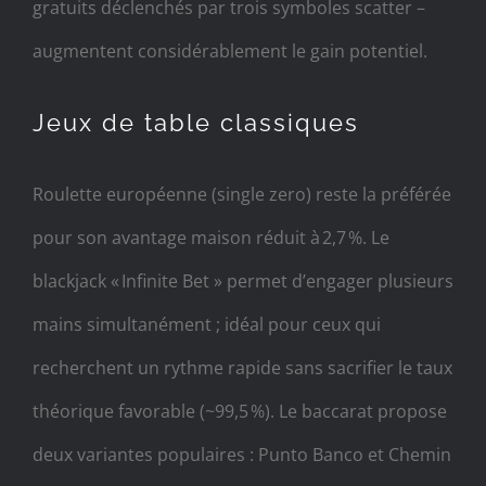
gratuits déclenchés par trois symboles scatter –
augmentent considérablement le gain potentiel.
Jeux de table classiques
Roulette européenne (single zero) reste la préférée
pour son avantage maison réduit à 2,7 %. Le
blackjack « Infinite Bet » permet d’engager plusieurs
mains simultanément ; idéal pour ceux qui
recherchent un rythme rapide sans sacrifier le taux
théorique favorable (~99,5 %). Le baccarat propose
deux variantes populaires : Punto Banco et Chemin