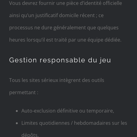
Vous devrez fournir une pièce d’identité officielle
ainsi qu’un justificatif domicile récent ; ce
processus ne dure généralement que quelques
heures lorsqu’il est traité par une équipe dédiée.
Gestion responsable du jeu
Tous les sites sérieux intègrent des outils
permettant :
Auto‑exclusion définitive ou temporaire,
Limites quotidiennes / hebdomadaires sur les
dépôts,