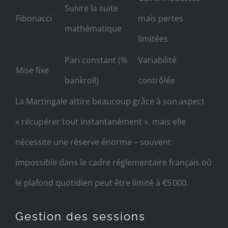
Suivre la suite
Fibonacci
mais pertes
mathématique
limitées
Pari constant (%
Variabilité
Mise fixe
bankroll)
contrôlée
La Martingale attire beaucoup grâce à son aspect
« récupérer tout instantanément », mais elle
nécessite une réserve énorme – souvent
impossible dans le cadre réglementaire français où
le plafond quotidien peut être limité à €5 000.
Gestion des sessions