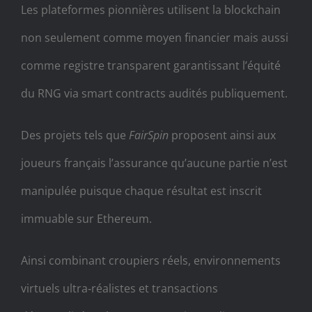
Les plateformes pionnières utilisent la blockchain
non seulement comme moyen financier mais aussi
comme registre transparent garantissant l’équité
du RNG via smart contracts audités publiquement.
Des projets tels que
FairSpin
proposent ainsi aux
joueurs français l’assurance qu’aucune partie n’est
manipulée puisque chaque résultat est inscrit
immuable sur Ethereum.
Ainsi combinant croupiers réels, environnements
virtuels ultra‑réalistes et transactions