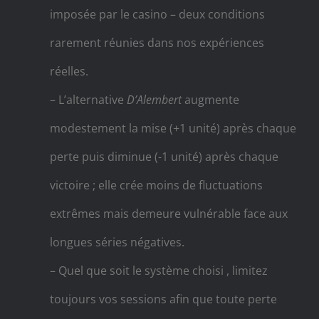
imposée par le casino – deux conditions
rarement réunies dans nos expériences
réelles.
– L’alternative
D’Alembert
augmente
modestement la mise (+1 unité) après chaque
perte puis diminue (-1 unité) après chaque
victoire ; elle crée moins de fluctuations
extrêmes mais demeure vulnérable face aux
longues séries négatives.
– Quel que soit le système choisi , limitez
toujours vos sessions afin que toute perte