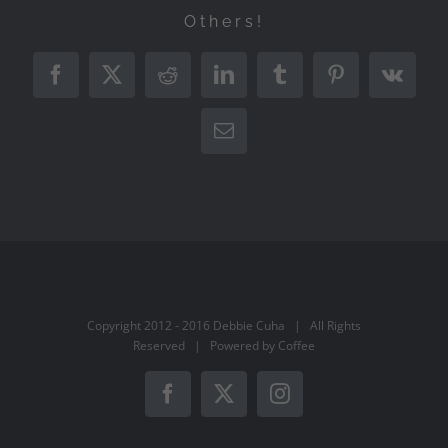
Others!
Facebook
X
Reddit
LinkedIn
Tumblr
Pinterest
Vk
Email
Copyright 2012 - 2016 Debbie Cuha | All Rights
Reserved | Powered by Coffee
Facebook
X
Instagram