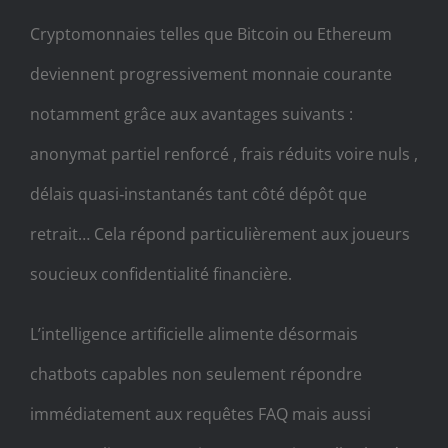
Cryptomonnaies telles que Bitcoin ou Ethereum
deviennent progressivement monnaie courante
notamment grâce aux avantages suivants :
anonymat partiel renforcé , frais réduits voire nuls ,
délais quasi‑instantanés tant côté dépôt que
retrait… Cela répond particulièrement aux joueurs
soucieux confidentialité financière.
L’intelligence artificielle alimente désormais
chatbots capables non seulement répondre
immédiatement aux requêtes FAQ mais aussi