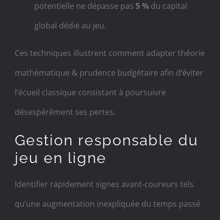
potentielle ne dépasse pas
5 %
du capital
global dédié au jeu.
Ces techniques illustrent comment adapter théorie
mathématique & prudence budgétaire afin d’éviter
l’écueil classique consistant à poursuivre
désespérément ses pertes.
Gestion responsable du
jeu en ligne
Identifier rapidement signes avant-coureurs tels
qu’une augmentation inexpliquée du temps passé