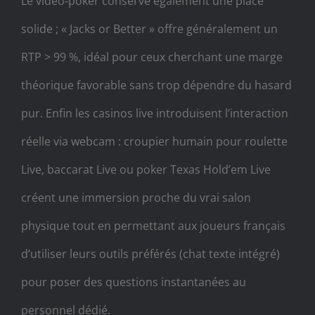
Le vidéo‑poker conserve également une place
solide ; « Jacks or Better » offre généralement un
RTP > 99 %, idéal pour ceux cherchant une marge
théorique favorable sans trop dépendre du hasard
pur. Enfin les casinos live introduisent l’interaction
réelle via webcam : croupier humain pour roulette
Live, baccarat Live ou poker Texas Hold’em Live
créent une immersion proche du vrai salon
physique tout en permettant aux joueurs français
d’utiliser leurs outils préférés (chat texte intégré)
pour poser des questions instantanées au
personnel dédié.