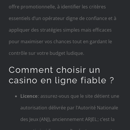
offre promotionnelle, à identifier les critères
essentiels d’un opérateur digne de confiance et à
appliquer des stratégies simples mais efficaces
pour maximiser vos chances tout en gardant le
contrôle sur votre budget ludique.
Comment choisir un
casino en ligne fiable ?
Licence
: assurez‑vous que le site détient une
autorisation délivrée par l’Autorité Nationale
des Jeux (ANJ), anciennement ARJEL ; c’est la