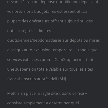
devant l’écran ou dépense quotidienne dépassant
vos prévisions budgétaires est essentiel . La
plupart des opérateurs offrent aujourd’hui des
outils intégrés — limites
quotidiennes/hebdomadaires sur dépôts ou mises
ainsi qu« auto‑exclusion temporaire — tandis que
services externes comme GamStop permettent
une suspension totale valable sur tous les sites
français inscrits auprès dell »ANJ .
Mettre en place la règle dite « bankroll fixe »
consiste simplement à déterminer quel