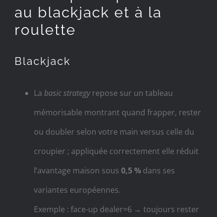
au blackjack et à la
roulette
Blackjack
La
basic strategy
repose sur un tableau
mémorisable montrant quand frapper, rester
ou doubler selon votre main versus celle du
croupier ; appliquée correctement elle réduit
l’avantage maison sous
0,5 %
dans ses
variantes européennes.
Exemple : face-up dealer=6 → toujours rester