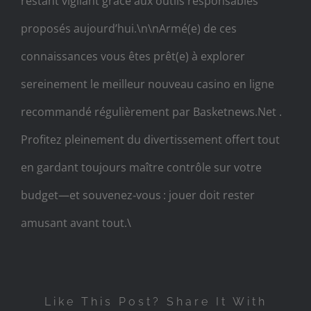
restant vigilant grâce aux outils responsables
proposés aujourd’hui.\n\nArmé(e) de ces
connaissances vous êtes prêt(e) à explorer
sereinement le meilleur nouveau casino en ligne
recommandé régulièrement par Basketnews.Net .
Profitez pleinement du divertissement offert tout
en gardant toujours maître contrôle sur votre
budget—et souvenez‑vous : jouer doit rester
amusant avant tout.\
Like This Post? Share It With