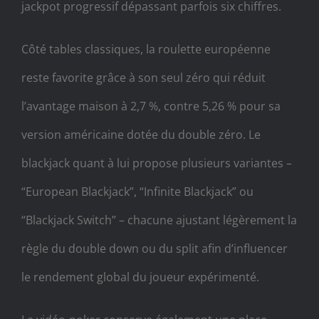
jackpot progressif dépassant parfois six chiffres.
Côté tables classiques, la roulette européenne
reste favorite grâce à son seul zéro qui réduit
l’avantage maison à 2,7 %, contre 5,26 % pour sa
version américaine dotée du double zéro. Le
blackjack quant à lui propose plusieurs variantes –
“European Blackjack”, “Infinite Blackjack” ou
“Blackjack Switch” – chacune ajustant légèrement la
règle du double down ou du split afin d’influencer
le rendement global du joueur expérimenté.