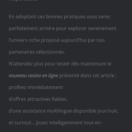
En adoptant ces bonnes pratiques vous serez
parfaitement armé·e pour explorer sereinement
l’univers riche proposé aujourd’hui par nos
partenaires sélectionnés.
N’attendez plus pour tester dès maintenant le
nouveau casino en ligne
présenté dans cet article ;
profitez immédiatement
d’offres attractives fiables,
d’une assistance multilingue disponible jour/nuit,
et surtout… jouez intelligemment tout-en-