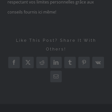
respectant vos limites personnelles grâce aux
conseils fournis ici même!
Like This Post? Share It With
Others!
Facebook
X
Reddit
LinkedIn
Tumblr
Pinterest
Vk
Email