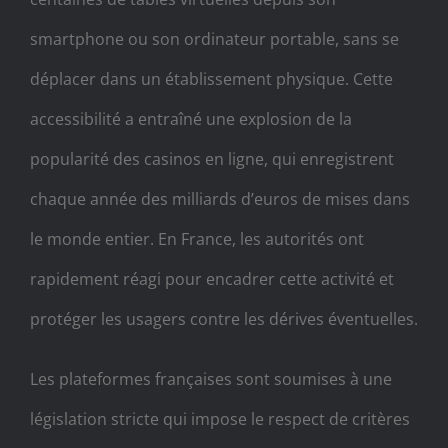
smartphone ou son ordinateur portable, sans se
déplacer dans un établissement physique. Cette
accessibilité a entraîné une explosion de la
popularité des casinos en ligne, qui enregistrent
chaque année des milliards d’euros de mises dans
le monde entier. En France, les autorités ont
rapidement réagi pour encadrer cette activité et
protéger les usagers contre les dérives éventuelles.
Les plateformes françaises sont soumises à une
législation stricte qui impose le respect de critères