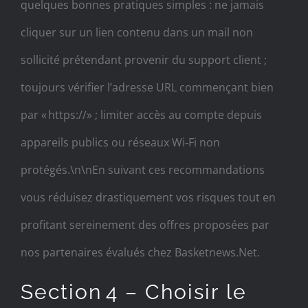
quelques bonnes pratiques simples : ne jamais
cliquer sur un lien contenu dans un mail non
sollicité prétendant provenir du support client ;
toujours vérifier l’adresse URL commençant bien
par « https://» ; limiter accès au compte depuis
appareils publics ou réseaux Wi‑Fi non
protégés.\n\nEn suivant ces recommandations
vous réduisez drastiquement vos risques tout en
profitant sereinement des offres proposées par
nos partenaires évalués chez Basketnews.Net.
Section 4 – Choisir le