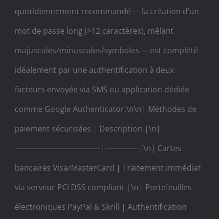
quotidiennement recommandé — la création d’un
mot de passe long (>12 caractères), mêlant
majuscules/minuscules/symboles — est complété
idéalement par une authentification à deux
facteurs envoyée via SMS ou application dédiée
comme Google Authenticator.\n\n| Méthodes de
paiement sécurisées | Description |\n|
———————————|————-|\n| Cartes
bancaires Visa/MasterCard | Traitement immédiat
via serveur PCI DSS compliant |\n| Portefeuilles
électroniques PayPal & Skrill | Authentification