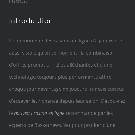
inscrits.
Introduction
Le phénomène des casinos en ligne n’a jamais été
aussi visible qu’en ce moment ; la combinaison
d’offres promotionnelles alléchantes et d’une
technologie toujours plus performante attire
chaque jour davantage de joueurs français curieux
d’essayer leur chance depuis leur salon. Découvrez
le
nouveau casino en ligne
recommandé par les
experts de Basketnews.Net pour profiter d’une