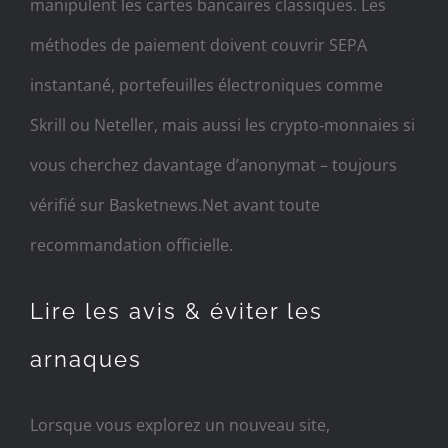
manipulent les cartes bancaires classiques. Les
méthodes de paiement doivent couvrir SEPA
instantané, portefeuilles électroniques comme
Skrill ou Neteller, mais aussi les crypto‑monnaies si
vous cherchez davantage d’anonymat – toujours
vérifié sur Basketnews.Net avant toute
recommandation officielle.
Lire les avis & éviter les
arnaques
Lorsque vous explorez un nouveau site,