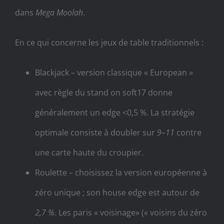
dans
Mega Moolah
.
En ce qui concerne les jeux de table traditionnels :
Blackjack – version classique « European »
avec règle du stand on soft17 donne
généralement un edge <0,5 %. La stratégie
optimale consiste à doubler sur
9–11
contre
une carte haute du croupier.
Roulette – choisissez la version européenne à
zéro unique ; son house edge est autour de
2,7 %
. Les paris « voisinage» (« voisins du zéro