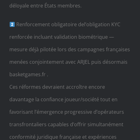
déloyale entre États membres.
Renforcement obligatoire del’obligation KYC
renforcée incluant validation biométrique —
mesure déjà pilotée lors des campagnes françaises
menées conjointement avec ARJEL puis désormais
basketgames.fr .
Ces réformes devraient accroître encore
davantage la confiance joueur/société tout en
favorisant l’émergence progressive d’opérateurs
transfrontaliers capables d’offrir simultanément
conformité juridique française et expériences