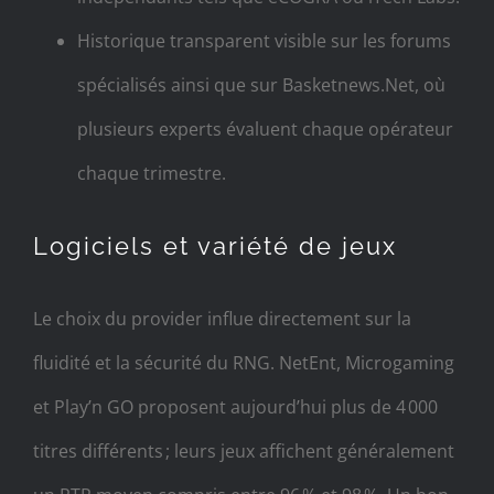
Historique transparent visible sur les forums
spécialisés ainsi que sur Basketnews.Net, où
plusieurs experts évaluent chaque opérateur
chaque trimestre.
Logiciels et variété de jeux
Le choix du provider influe directement sur la
fluidité et la sécurité du RNG. NetEnt, Microgaming
et Play’n GO proposent aujourd’hui plus de 4 000
titres différents ; leurs jeux affichent généralement