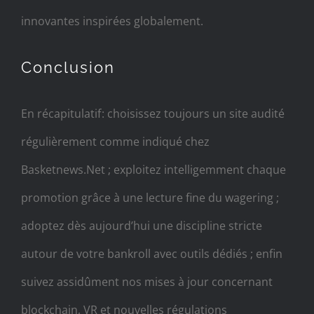
innovantes inspirées globalement.
Conclusion
En récapitulatif : choisissez toujours un site audité
régulièrement comme indiqué chez
Basketnews.Net ; exploitez intelligemment chaque
promotion grâce à une lecture fine du wagering ;
adoptez dès aujourd’hui une discipline stricte
autour de votre bankroll avec outils dédiés ; enfin
suivez assidûment nos mises à jour concernant
blockchain, VR et nouvelles régulations