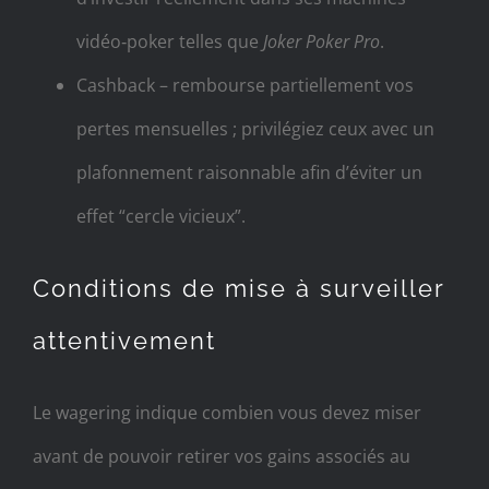
vidéo‑poker telles que
Joker Poker Pro
.
Cashback – rembourse partiellement vos
pertes mensuelles ; privilégiez ceux avec un
plafonnement raisonnable afin d’éviter un
effet “cercle vicieux”.
Conditions de mise à surveiller
attentivement
Le wagering indique combien vous devez miser
avant de pouvoir retirer vos gains associés au