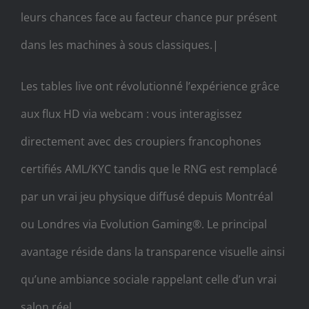
leurs chances face au facteur chance pur présent
dans les machines à sous classiques.|
Les tables live ont révolutionné l’expérience grâce
aux flux HD via webcam : vous interagissez
directement avec des croupiers francophones
certifiés AML/KYC tandis que le RNG est remplacé
par un vrai jeu physique diffusé depuis Montréal
ou Londres via Evolution Gaming®. Le principal
avantage réside dans la transparence visuelle ainsi
qu’une ambiance sociale rappelant celle d’un vrai
salon réel.