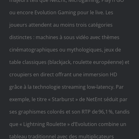
ou encore Evolution Gaming pour le live. Les
joueurs attendent au moins trois catégories
distinctes : machines à sous vidéo avec thèmes
cinématographiques ou mythologiques, jeux de
table classiques (blackjack, roulette européenne) et
croupiers en direct offrant une immersion HD
grâce à la technologie streaming low‑latency. Par
exemple, le titre « Starburst » de NetEnt séduit par
ses graphismes colorés et son RTP de 96,1 %, tandis
que « Lightning Roulette » d’Evolution combine un
tableau traditionnel avec des multiplicateurs