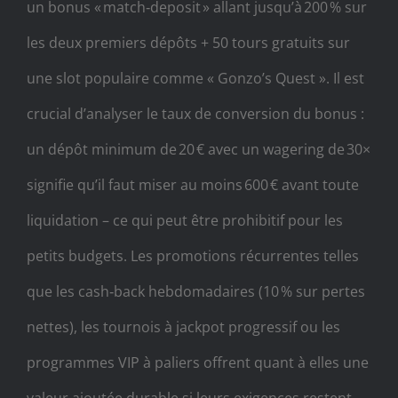
un bonus « match‑deposit » allant jusqu’à 200 % sur
les deux premiers dépôts + 50 tours gratuits sur
une slot populaire comme « Gonzo’s Quest ». Il est
crucial d’analyser le taux de conversion du bonus :
un dépôt minimum de 20 € avec un wagering de 30×
signifie qu’il faut miser au moins 600 € avant toute
liquidation – ce qui peut être prohibitif pour les
petits budgets. Les promotions récurrentes telles
que les cash‑back hebdomadaires (10 % sur pertes
nettes), les tournois à jackpot progressif ou les
programmes VIP à paliers offrent quant à elles une
valeur ajoutée durable si leurs exigences restent