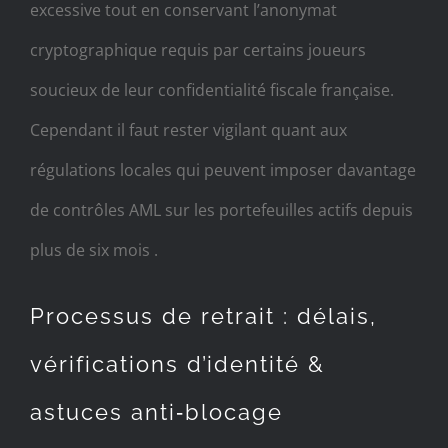
excessive tout en conservant l’anonymat
cryptographique requis par certains joueurs
soucieux de leur confidentialité fiscale française.
Cependant il faut rester vigilant quant aux
régulations locales qui peuvent imposer davantage
de contrôles AML sur les portefeuilles actifs depuis
plus de six mois .
Processus de retrait : délais,
vérifications d’identité &
astuces anti‑blocage