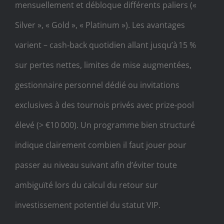
mensuellement et débloque différents paliers («
Silver », « Gold », « Platinum »). Les avantages
varient – cash‑back quotidien allant jusqu’à 15 %
sur pertes nettes, limites de mise augmentées,
gestionnaire personnel dédié ou invitations
exclusives à des tournois privés avec prize‑pool
élevé (> €10 000). Un programme bien structuré
indique clairement combien il faut jouer pour
passer au niveau suivant afin d’éviter toute
ambiguïté lors du calcul du retour sur
investissement potentiel du statut VIP.