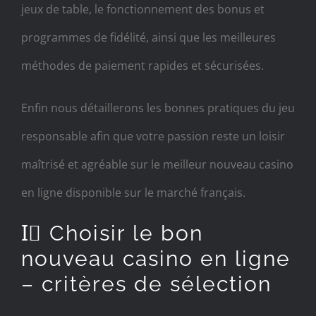
jeux de table, le fonctionnement des bonus et
programmes de fidélité, ainsi que les meilleures
méthodes de paiement rapides et sécurisées.
Enfin nous détaillerons les bonnes pratiques du jeu
responsable afin que votre passion reste un loisir
maîtrisé et agréable sur le meilleur nouveau casino
en ligne disponible sur le marché français.
I️⃣ Choisir le bon
nouveau casino en ligne
– critères de sélection