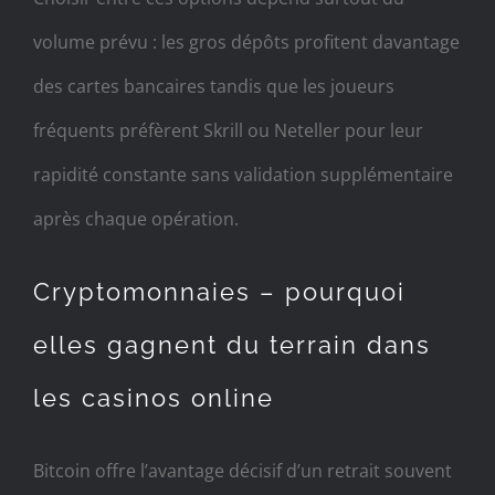
volume prévu : les gros dépôts profitent davantage
des cartes bancaires tandis que les joueurs
fréquents préfèrent Skrill ou Neteller pour leur
rapidité constante sans validation supplémentaire
après chaque opération.
Cryptomonnaies – pourquoi
elles gagnent du terrain dans
les casinos online
Bitcoin offre l’avantage décisif d’un retrait souvent