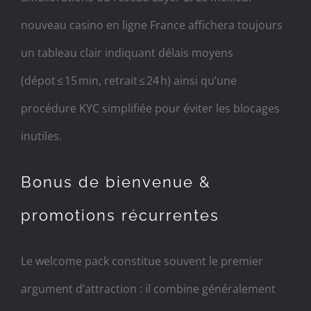
nouveau casino en ligne France affichera toujours
un tableau clair indiquant délais moyens
(dépot ≤ 15 min, retrait ≤ 24 h) ainsi qu’une
procédure KYC simplifiée pour éviter les blocages
inutiles.
Bonus de bienvenue &
promotions récurrentes
Le welcome pack constitue souvent le premier
argument d’attraction : il combine généralement