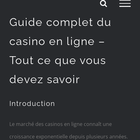
Skip
to
Guide complet du
content
casino en ligne –
Tout ce que vous
devez savoir
Introduction
Le marché des casinos en ligne connaît une
croissance exponentielle depuis plusieurs années.