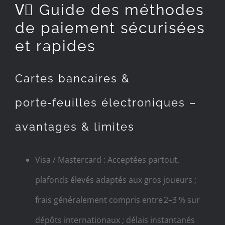
V️⃣ Guide des méthodes
de paiement sécurisées
et rapides
Cartes bancaires &
porte‑feuilles électroniques –
avantages & limites
Visa / Mastercard : Acceptées partout,
plafonds élevés adaptés aux gros joueurs ;
frais généralement compris entre 2–3 % sur
dépôts internationaux ; délais instantanés