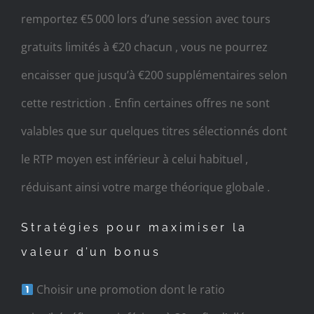
remportez €5 000 lors d’une session avec tours
gratuits limités à €20 chacun , vous ne pourrez
encaisser que jusqu’à €200 supplémentaires selon
cette restriction . Enfin certaines offres ne sont
valables que sur quelques titres sélectionnés dont
le RTP moyen est inférieur à celui habituel ,
réduisant ainsi votre marge théorique globale .
Stratégies pour maximiser la
valeur d’un bonus
Choisir une promotion dont le ratio