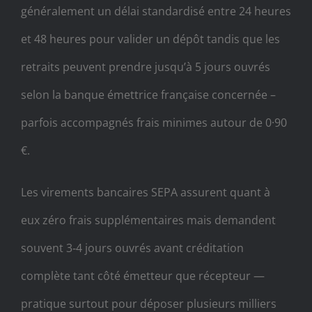
généralement un délai standardisé entre 24 heures
et 48 heures pour valider un dépôt tandis que les
retraits peuvent prendre jusqu’à 5 jours ouvrés
selon la banque émettrice française concernée –
parfois accompagnés frais minimes autour de 0·90
€.
Les virements bancaires SEPA assurent quant à
eux zéro frais supplémentaires mais demandent
souvent 3‑4 jours ouvrés avant créditation
complète tant côté émetteur que récepteur —
pratique surtout pour déposer plusieurs milliers