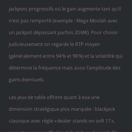
jackpots progressifs où le gain augmente tant qu’il
n’est pas remporté (exemple : Mega Moolah avec
un jackpot dépassant parfois 20 M€). Pour choisir
judicieusement on regarde le RTP moyen
(généralement entre 94 % et 98 %) et la volatilité qui
détermine la fréquence mais aussi l’amplitude des
gains éventuels.
Les jeux de table offrent quant à eux une
dimension stratégique plus marquée : blackjack
classique avec règle « dealer stands on soft 17 »,