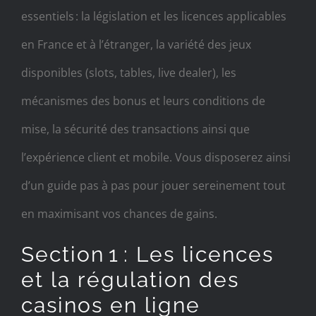
essentiels : la législation et les licences applicables
en France et à l’étranger, la variété des jeux
disponibles (slots, tables, live dealer), les
mécanismes des bonus et leurs conditions de
mise, la sécurité des transactions ainsi que
l’expérience client et mobile. Vous disposerez ainsi
d’un guide pas à pas pour jouer sereinement tout
en maximisant vos chances de gains.
Section 1 : Les licences
et la régulation des
casinos en ligne