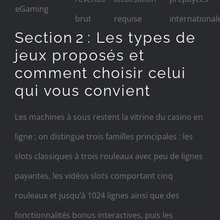
eGaming
brut
requise
international
Section 2 : Les types de
jeux proposés et
comment choisir celui
qui vous convient
Les machines à sous restent la vitrine du casino en
ligne ; on distingue trois familles principales : les
slots classiques à trois rouleaux avec peu de lignes
payantes, les vidéos slots comportant cinq
rouleaux et jusqu’à 1024 lignes ainsi que des
fonctionnalités bonus interactives, puis les