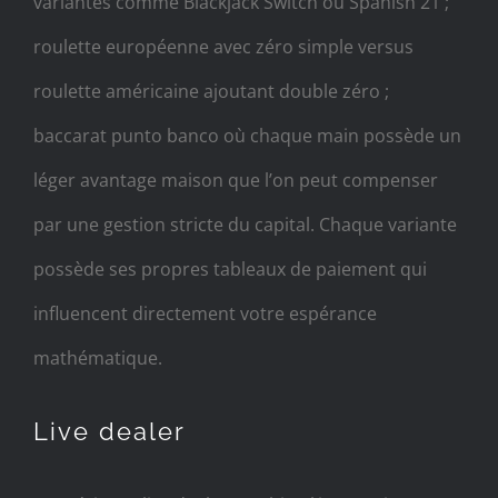
variantes comme Blackjack Switch ou Spanish 21 ;
roulette européenne avec zéro simple versus
roulette américaine ajoutant double zéro ;
baccarat punto banco où chaque main possède un
léger avantage maison que l’on peut compenser
par une gestion stricte du capital. Chaque variante
possède ses propres tableaux de paiement qui
influencent directement votre espérance
mathématique.​
Live dealer