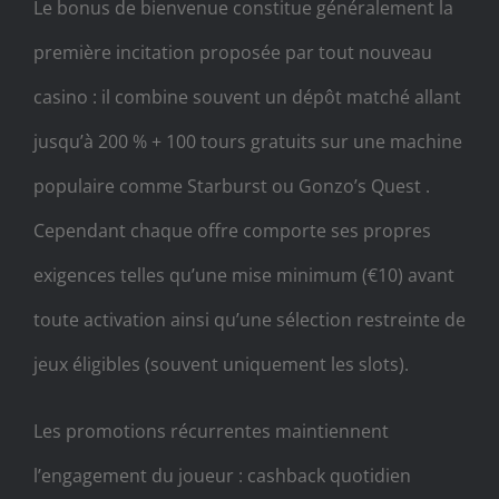
Le bonus de bienvenue constitue généralement la
première incitation proposée par tout nouveau
casino : il combine souvent un dépôt matché allant
jusqu’à 200 % + 100 tours gratuits sur une machine
populaire comme Starburst ou Gonzo’s Quest .
Cependant chaque offre comporte ses propres
exigences telles qu’une mise minimum (€10) avant
toute activation ainsi qu’une sélection restreinte de
jeux éligibles (souvent uniquement les slots).
Les promotions récurrentes maintiennent
l’engagement du joueur : cashback quotidien