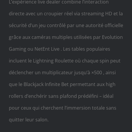
L’expérience live dealer combine l’interaction
directe avec un croupier réel via streaming HD et la
sécurité d’un jeu contrôlé par une autorité officielle
grâce aux caméras multiples utilisées par Evolution
Gaming ou NetEnt Live . Les tables populaires
incluent le Lightning Roulette où chaque spin peut
déclencher un multiplicateur jusqu’à ×500 , ainsi
que le Blackjack Infinite Bet permettant aux high
rollers d’enchérir sans plafond prédéfini – idéal
pour ceux qui cherchent l’immersion totale sans
quitter leur salon.