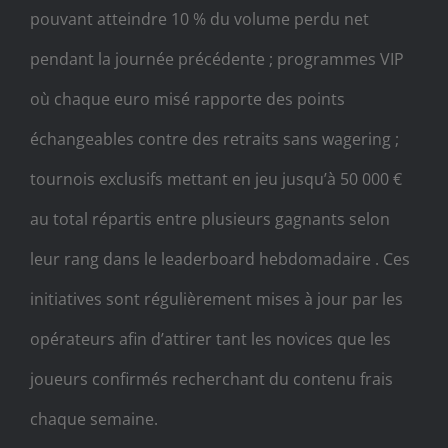
pouvant atteindre 10 % du volume perdu net
pendant la journée précédente ; programmes VIP
où chaque euro misé rapporte des points
échangeables contre des retraits sans wagering ;
tournois exclusifs mettant en jeu jusqu’à 50 000 €
au total répartis entre plusieurs gagnants selon
leur rang dans le leaderboard hebdomadaire . Ces
initiatives sont régulièrement mises à jour par les
opérateurs afin d’attirer tant les novices que les
joueurs confirmés recherchant du contenu frais
chaque semaine.