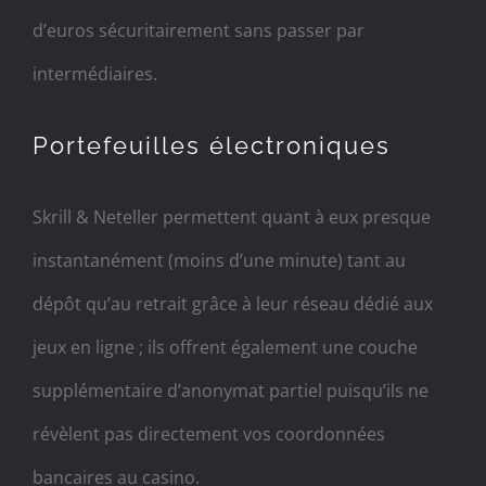
d’euros sécuritairement sans passer par
intermédiaires.
Portefeuilles électroniques
Skrill & Neteller permettent quant à eux presque
instantanément (moins d’une minute) tant au
dépôt qu’au retrait grâce à leur réseau dédié aux
jeux en ligne ; ils offrent également une couche
supplémentaire d’anonymat partiel puisqu’ils ne
révèlent pas directement vos coordonnées
bancaires au casino.