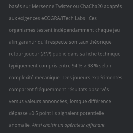
basés sur Mersenne Twister ou ChaCha20 adaptés
aux exigences eCOGRA/iTech Labs . Ces
organismes testent indépendamment chaque jeu
afin garantir qu’il respecte son taux théorique
retour joueur (
RTP
) publié dans sa fiche technique –
typiquement compris entre 94 % и 98 % selon
complexité mécanique . Des joueurs expérimentés
comparent fréquemment résultats observés
versus valeurs annoncées ; lorsque différence
dépasse ±0·5 point ils signalent potentielle
anomalie
. Ainsi choisir un opérateur affichant