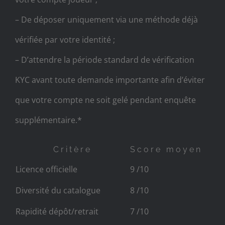
– De déposer uniquement via une méthode déjà
vérifiée par votre identité ;
– D’attendre la période standard de vérification
KYC avant toute demande importante afin d’éviter
que votre compte ne soit gelé pendant enquête
supplémentaire.*
Critère
Score moyen
Licence officielle
9 /10
Diversité du catalogue
8 /10
Rapidité dépôt/retrait
7 /10