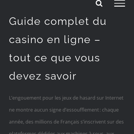
Skip
to
Guide complet du
content
casino en ligne –
tout ce que vous
devez savoir
L’engouement pour les jeux de hasard sur Internet
ne montre aucun signe d’essoufflement : chaque
année, des millions de Français s’inscrivent sur des
plateformes dédiées aux machines à sous, aux