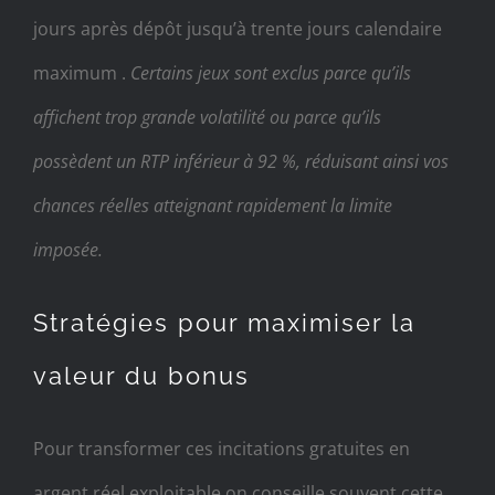
jours après dépôt jusqu’à trente jours calendaire
maximum .
Certains jeux sont exclus parce qu’ils
affichent trop grande volatilité ou parce qu’ils
possèdent un RTP inférieur à 92 %, réduisant ainsi vos
chances réelles atteignant rapidement la limite
imposée.
Stratégies pour maximiser la
valeur du bonus
Pour transformer ces incitations gratuites en
argent réel exploitable on conseille souvent cette