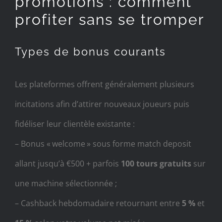
promotions : comment
profiter sans se tromper
Types de bonus courants
Les plateformes offrent généralement plusieurs
incitations afin d’attirer nouveaux joueurs puis
fidéliser leur clientèle existante :
– Bonus « welcome » sous forme match deposit
allant jusqu’à €500 + parfois
100 tours gratuits
sur
une machine sélectionnée ;
– Cashback hebdomadaire retournant entre
5 %
et