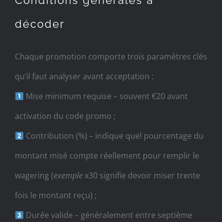
décoder
Chaque promotion comporte trois paramètres clés
qu’il faut analyser avant acceptation :
Mise minimum requise – souvent €20 avant
activation du code promo ;
Contribution (%) – indique quel pourcentage du
montant misé compte réellement pour remplir le
wagering (
exemple
x30 signifie devoir miser trente
fois le montant reçu) ;
Durée valide – généralement entre septième