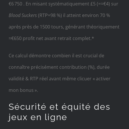
€6 750 . En misant systématiquement £5 (=≈€4) sur
Blood Suckers
(RTP=98 %) il atteint environ 70 %
après près de 1500 tours, générant théoriquement
≈€650 profit net avant retrait complet.*
Ce calcul démontre combien il est crucial de
connaître précisément contribution (%), durée
validité & RTP réel avant même clicuer « activer
mon bonus ».
Sécurité et équité des
jeux en ligne