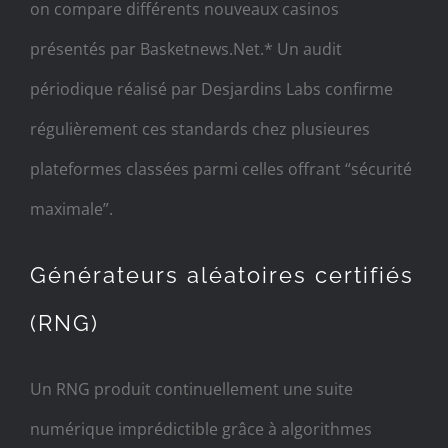
on compare différents nouveaux casinos
présentés par Basketnews.Net.* Un audit
périodique réalisé par Desjardins Labs confirme
régulièrement ces standards chez plusieures
plateformes classées parmi celles offrant “sécurité
maximale”.
Générateurs aléatoires certifiés
(RNG)
Un RNG produit continuellement une suite
numérique imprédictible grâce à algorithmes