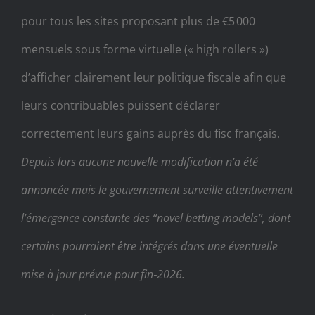
pour tous les sites proposant plus de €5 000
mensuels sous forme virtuelle (« high rollers »)
d’afficher clairement leur politique fiscale afin que
leurs contribuables puissent déclarer
correctement leurs gains auprès du fisc français.
Depuis lors aucune nouvelle modification n’a été
annoncée mais le gouvernement surveille attentivement
l’émergence constante des “novel betting models”, dont
certains pourraient être intégrés dans une éventuelle
mise à jour prévue pour fin‑2026.