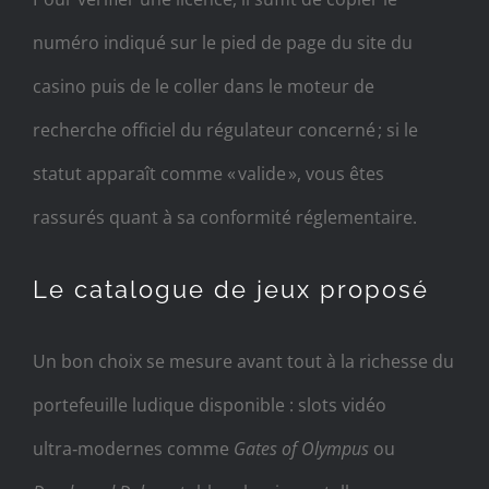
numéro indiqué sur le pied de page du site du
casino puis de le coller dans le moteur de
recherche officiel du régulateur concerné ; si le
statut apparaît comme « valide », vous êtes
rassurés quant à sa conformité réglementaire.
Le catalogue de jeux proposé
Un bon choix se mesure avant tout à la richesse du
portefeuille ludique disponible : slots vidéo
ultra‑modernes comme
Gates of Olympus
ou