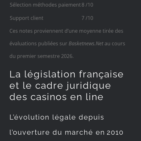
Sélection méthodes paiement
8 /10
Support client
7 /10
Ces notes proviennent d’une moyenne tirée des
évaluations publiées sur
Basketnews.Net
au cours
du premier semestre 2026.
La législation française
et le cadre juridique
des casinos en line
L’évolution légale depuis
l’ouverture du marché en 2010