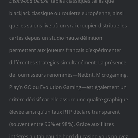
Deadwood Deluxe
, tables classiques telles que
blackjack classique ou roulette européenne, ainsi
que les salons live où un vrai croupier distribue les
cartes depuis un studio haute définition
permettent aux joueurs français d’expérimenter
différentes stratégies simultanément. La présence
de fournisseurs renommés—NetEnt, Microgaming,
Play’n GO ou Evolution Gaming—est également un
critère décisif car elle assure une qualité graphique
élevée ainsi qu’un taux RTP déclaré transparent
(souvent entre 96 % et 98 %). Grâce aux filtres
intégrés au tableau de bord du casino vous pouvez