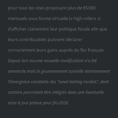
pour tous les sites proposant plus de €5 000
mensuels sous forme virtuelle (« high rollers »)
d’afficher clairement leur politique fiscale afin que
leurs contribuables puissent déclarer
correctement leurs gains auprès du fisc français.
Depuis lors aucune nouvelle modification n’a été
annoncée mais le gouvernement surveille attentivement
l’émergence constante des “novel betting models”, dont
certains pourraient être intégrés dans une éventuelle
mise à jour prévue pour fin‑2026.