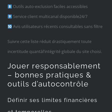
Outils auto-exclusion faciles accessibles
Service client multicanal disponible24/7
Avis utilisateurs récents consultables sans filtre
Suivre cette liste réduit drastiquement toute
incertitude quantàl’intégrité globale du site choisi.
Jouer responsablement
– bonnes pratiques &
outils d’autocontrôle
Définir ses limites financières
et temporelles