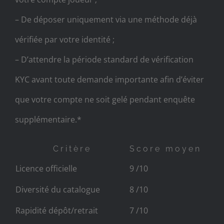
– De déposer uniquement via une méthode déjà
vérifiée par votre identité ;
– D’attendre la période standard de vérification
KYC avant toute demande importante afin d’éviter
que votre compte ne soit gelé pendant enquête
supplémentaire.*
Critère
Score moyen
Licence officielle
9 /10
Diversité du catalogue
8 /10
Rapidité dépôt/retrait
7 /10