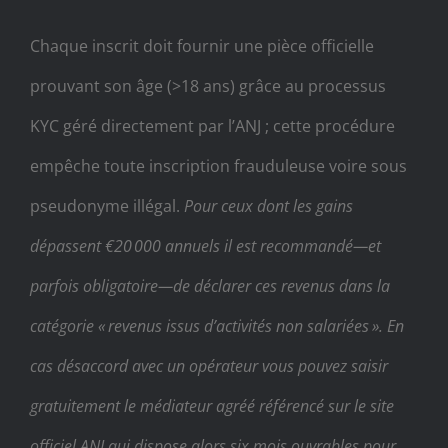
Chaque inscrit doit fournir une pièce officielle
prouvant son âge (>18 ans) grâce au processus
KYC géré directement par l’ANJ ; cette procédure
empêche toute inscription frauduleuse voire sous
pseudonyme illégal.
Pour ceux dont les gains
dépassent €20 000 annuels il est recommandé—et
parfois obligatoire—de déclarer ces revenus dans la
catégorie « revenus issus d’activités non salariées ». En
cas désaccord avec un opérateur vous pouvez saisir
gratuitement le médiateur agréé référencé sur le site
officiel ANJ qui dispose alors six mois ouvrables pour