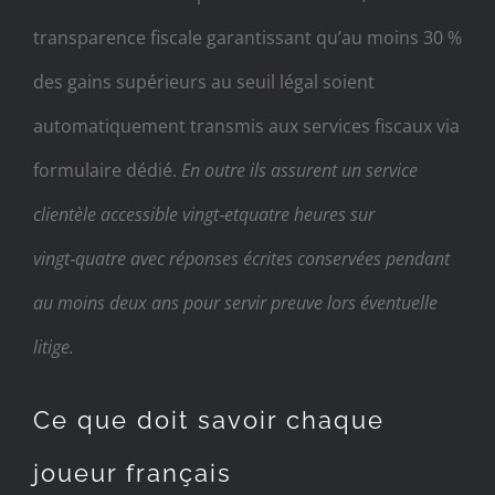
transparence fiscale garantissant qu’au moins 30 %
des gains supérieurs au seuil légal soient
automatiquement transmis aux services fiscaux via
formulaire dédié.
En outre ils assurent un service
clientèle accessible vingt‑et­quatre heures sur
vingt‑quatre avec réponses écrites conservées pendant
au moins deux ans pour servir preuve lors éventuelle
litige.
Ce que doit savoir chaque
joueur français