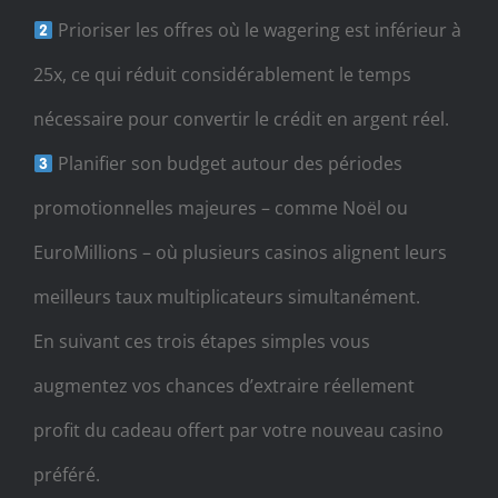
Prioriser les offres où le wagering est inférieur à
25x, ce qui réduit considérablement le temps
nécessaire pour convertir le crédit en argent réel.
Planifier son budget autour des périodes
promotionnelles majeures – comme Noël ou
EuroMillions – où plusieurs casinos alignent leurs
meilleurs taux multiplicateurs simultanément.
En suivant ces trois étapes simples vous
augmentez vos chances d’extraire réellement
profit du cadeau offert par votre nouveau casino
préféré.