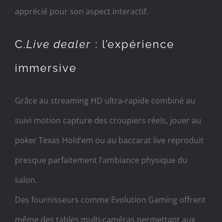
apprécié pour son aspect interactif.
C.
Live dealer
: l’expérience
immersive
Grâce au streaming HD ultra‑rapide combiné au
suivi motion capture des croupiers réels, jouer au
poker Texas Hold’em ou au baccarat live reproduit
presque parfaitement l’ambiance physique du
salon.
Des fournisseurs comme Evolution Gaming offrent
même des tables multi‑caméras permettant aux