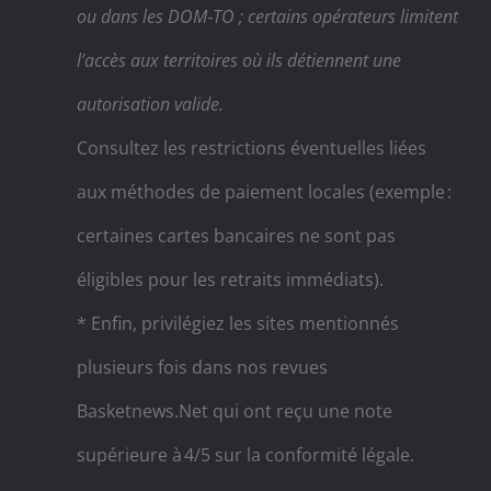
ou dans les DOM‑TO ; certains opérateurs limitent
l’accès aux territoires où ils détiennent une
autorisation valide.
Consultez les restrictions éventuelles liées
aux méthodes de paiement locales (exemple :
certaines cartes bancaires ne sont pas
éligibles pour les retraits immédiats).
* Enfin, privilégiez les sites mentionnés
plusieurs fois dans nos revues
Basketnews.Net qui ont reçu une note
supérieure à 4/5 sur la conformité légale.