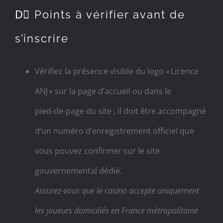
D️⃣ Points à vérifier avant de
s’inscrire
Vérifiez la présence visible du logo « Licence
ANJ » sur la page d’accueil ou dans le
pied‑de‑page du site ; il doit être accompagné
d’un numéro d’enregistrement officiel que
vous pouvez confirmer sur le site
gouvernemental dédié.
Assurez‑vous que le casino accepte uniquement
les joueurs domiciliés en France métropolitaine