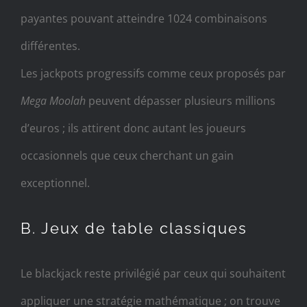
payantes pouvant atteindre 1024 combinaisons
différentes.
Les jackpots progressifs comme ceux proposés par
Mega Moolah
peuvent dépasser plusieurs millions
d’euros ; ils attirent donc autant les joueurs
occasionnels que ceux cherchant un gain
exceptionnel.
B. Jeux de table classiques
Le blackjack reste privilégié par ceux qui souhaitent
appliquer une stratégie mathématique ; on trouve