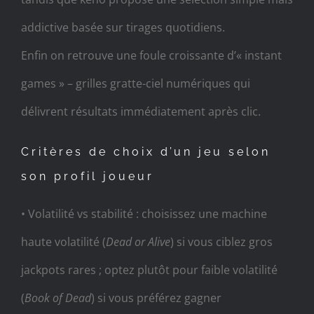
addictive basée sur tirages quotidiens.
Enfin on retrouve une foule croissante d’« instant
games » – grilles gratte-ciel numériques qui
délivrent résultats immédiatement après clic.
Critères de choix d’un jeu selon
son profil joueur
• Volatilité vs stabilité : choisissez une machine
haute volatilité (
Dead or Alive
) si vous ciblez gros
jackpots rares ; optez plutôt pour faible volatilité
(
Book of Dead
) si vous préférez gagner