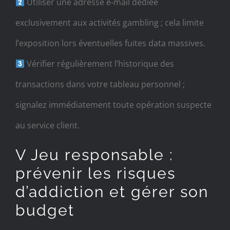
Utiliser une adresse e‑mail dédiée
exclusivement aux activités gambling ; cela limite
l’exposition lors éventuelles fuites data massives.
Vérifier régulièrement l’historique des
transactions dans votre tableau personnel ;
signalez immédiatement toute opération suspecte
au service client.
V Jeu responsable :
prévenir les risques
d’addiction et gérer son
budget