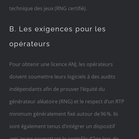
technique des jeux (RNG certifié).
B. Les exigences pour les
opérateurs
Pour obtenir une licence ANJ, les opérateurs
doivent soumettre leurs logiciels à des audits
indépendants afin de prouver l’équité du
générateur aléatoire (RNG) et le respect d’un RTP
minimum généralement fixé autour de 96 %. Ils
sont également tenus d’intégrer un dispositif
anti‑jeune permettant le contrôle d’âge lors de