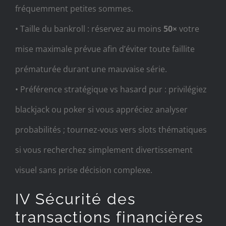
fréquemment petites sommes.
• Taille du bankroll : réservez au moins
50×
votre
mise maximale prévue afin d’éviter toute faillite
prématurée durant une mauvaise série.
• Préférence stratégique vs hasard pur : privilégiez
blackjack ou poker si vous appréciez analyser
probabilités ; tournez-vous vers slots thématiques
si vous recherchez simplement divertissement
visuel sans prise décision complexe.
IV Sécurité des
transactions financières