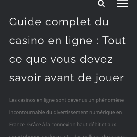
Skip
to
Guide complet du
content
casino en ligne : Tout
ce que vous devez
savoir avant de jouer
Les casinos en ligne sont devenus un phénomène
incontournable du divertissement numérique en
France. Grâce à la connexion haut débit et aux
smartphones performants, des millions de joueurs