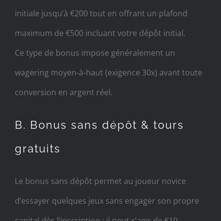
initiale jusqu’à €200 tout en offrant un plafond
maximum de €500 incluant votre dépôt initial.
Ce type de bonus impose généralement un
wagering moyen‑à‑haut (exigence 30x) avant toute
conversion en argent réel.
B. Bonus sans dépôt & tours
gratuits
Le bonus sans dépôt permet au joueur novice
d’essayer quelques jeux sans engager son propre
capital dès l’inscription : il peut s’agir de €10