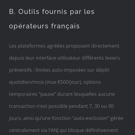
B. Outils fournis par les
opérateurs français
Les plateformes agréées proposent directement
depuis leur interface utilisateur différents leviers
préventifs : limites auto‑imposées sur dépôt
quotidien/mois (max €500/jour), options
temporaires “pause” durant lesquelles aucune
transaction n’est possible pendant 7, 30 ou 90
jours, ainsi qu’une fonction “auto‑exclusion” gérée
centralement via l’ANJ qui bloque définitivement