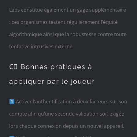
Labs constitue également un gage supplémentaire
: ces organismes testent régulièrement l’équité
algorithmique ainsi que la robustesse contre toute
tentative intrusives externe.
C️⃣ Bonnes pratiques à
appliquer par le joueur
Activer l’authentification à deux facteurs sur son
compte afin qu’une seconde validation soit exigée
lors chaque connexion depuis un nouvel appareil.