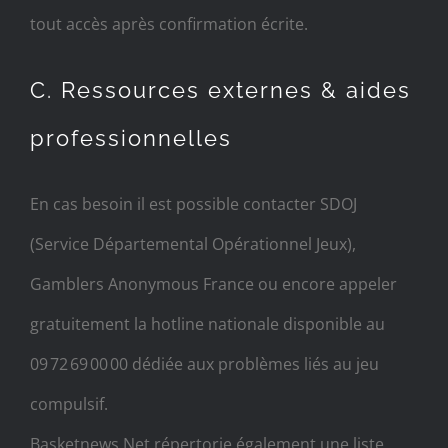
tout accès après confirmation écrite.
C.​ Ressources externes & aides
professionnelles
En cas besoin il est possible contacter SDOJ
(Service Départemental Opérationnel Jeux),
Gamblers Anonymous France ou encore appeler
gratuitement la hotline nationale disponible au
09 72 69 00 00 dédiée aux problèmes liés au jeu
compulsif.
Basketnews.Net répertorie également une liste