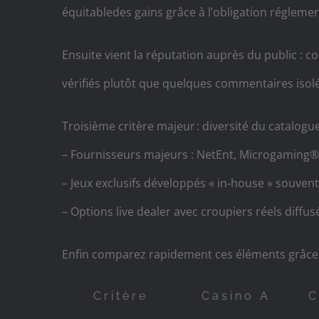
équitabledes gains grâce à l’obligation réglem
Ensuite vient la réputation auprès du public : 
vérifiés plutôt que quelques commentaires isolé
Troisième critère majeur : diversité du catalogu
– Fournisseurs majeurs : NetEnt, Microgaming®
– Jeux exclusifs développés « in‑house » souve
– Options live dealer avec croupiers réels diffu
Enfin comparez rapidement ces éléments grâce 
Critère
Casino A
C