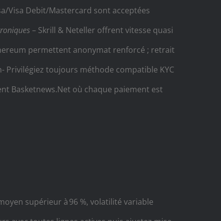
sa/Visa Debit/Mastercard sont acceptées
troniques
– Skrill & Neteller offrent vitesse quasi
hereum permettent anonymat renforcé ; retrait
\n- Privilégiez toujours méthode compatible KYC
rement Basketnews.Net où chaque paiement est
moyen supérieur à 96 %, volatilité variable