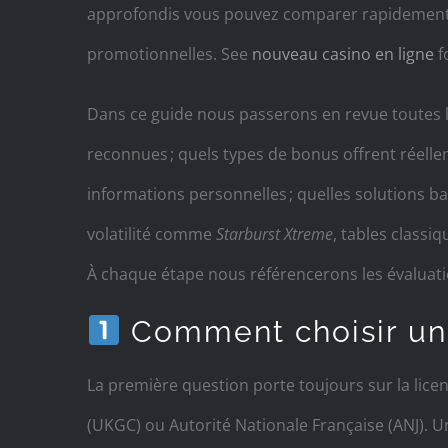
approfondis vous pouvez comparer rapidement ch
promotionnelles. See
nouveau casino en ligne
f
Dans ce guide nous passerons en revue toutes l
reconnues ; quels types de bonus offrent réell
informations personnelles ; quelles solutions ba
volatilité comme
Starburst Xtreme
, tables classi
À chaque étape nous référencerons les évaluati
Comment choisir un 
La première question porte toujours sur la lic
(UKGC) ou Autorité Nationale Française (ANJ). 