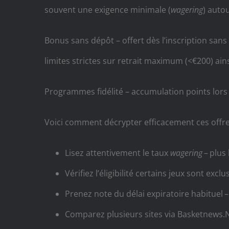
souvent une exigence minimale (
wagering
) auto
Bonus sans dépôt – offert dès l’inscription sans
limites strictes sur retrait maximum (<€200) ain
Programmes fidélité – accumulation points lors
Voici comment décrypter efficacement ces offre
Lisez attentivement le taux
wagering
– plus 
Vérifiez l’éligibilité certains jeux sont excl
Prenez note du délai expiratoire habituel
Comparez plusieurs sites via Basketnews.N