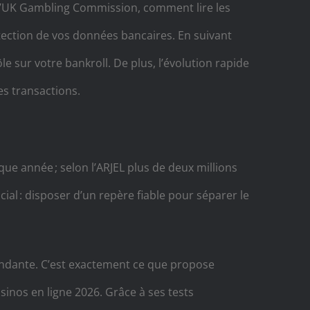
 l’UK Gambling Commission, comment lire les
otection de vos données bancaires. En suivant
 sur votre bankroll. De plus, l’évolution rapide
es transactions.
e année ; selon l’ARJEL plus de deux millions
al : disposer d’un repère fiable pour séparer le
endante. C’est exactement ce que propose
inos en ligne 2026. Grâce à ses tests