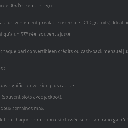
urde 30x l’ensemble reçu.
 aucun versement préalable (exemple : €10 gratuits). Idéal p
si qu’à un
RTP
réel souvent ajusté.
 chaque pari convertibleen crédits ou cash‑back mensuel jus
s :
bas signifie conversion plus rapide.
us (souvent slots avec jackpot).
 – deux semaines max.
et où chaque promotion est classée selon son ratio gain/ef