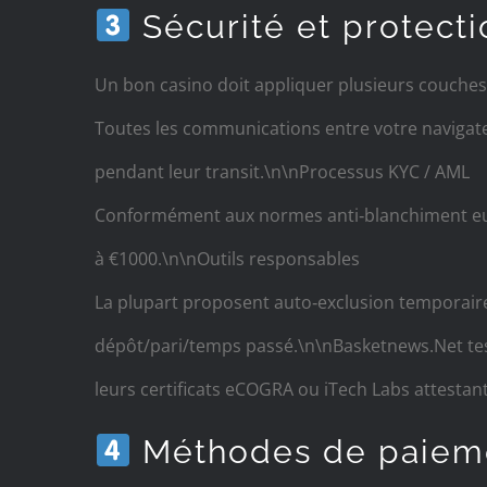
Sécurité et protect
Un bon casino doit appliquer plusieurs couches
Toutes les communications entre votre navigateu
pendant leur transit.\n\nProcessus KYC / AML
Conformément aux normes anti‑blanchiment europée
à €1000.\n\nOutils responsables
La plupart proposent auto‑exclusion temporaire 
dépôt/pari/temps passé.\n\nBasketnews.Net test
leurs certificats eCOGRA ou iTech Labs attestan
Méthodes de paieme