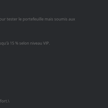
our tester le portefeuille mais soumis aux
qu’à 15 % selon niveau VIP.
fort.\