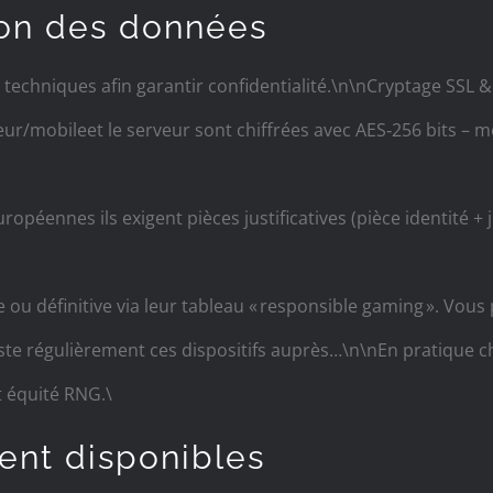
ion des données
 techniques afin garantir confidentialité.\n\nCryptage SSL 
r/mobile​et le serveur sont chiffrées avec AES‑256 bits – m
nnes ils exigent pièces justificatives (pièce identité + jus
ou définitive via leur tableau « responsible gaming ». Vous
e régulièrement ces dispositifs auprès…\n\nEn pratique ch
t équité RNG.\
nt disponibles