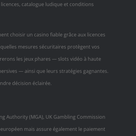
licences, catalogue ludique et conditions
nt choisir un casino fiable grâce aux licences
 quelles mesures sécuritaires protègent vos
orerons les jeux phares — slots vidéo à haute
ersives — ainsi que leurs stratégies gagnantes.
ndre décision éclairée.
aming Authority (MGA), UK Gambling Commission
oit européen mais assure également le paiement