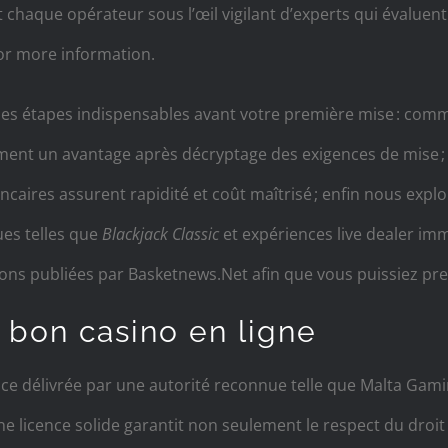
aque opérateur sous l’œil vigilant d’experts qui évaluent 
or more information.
es étapes indispensables avant votre première mise : comme
ement un avantage après décryptage des exigences de mise ;
ncaires assurent rapidité et coût maîtrisé ; enfin nous expl
ques telles que
Blackjack Classic
et expériences live dealer imm
ons publiées par Basketnews.Net afin que vous puissiez pre
bon casino en ligne
ence délivrée par une autorité reconnue telle que Malta G
Une licence solide garantit non seulement le respect du dr