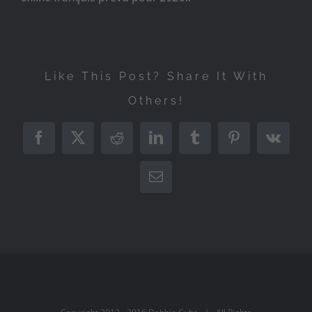
Like This Post? Share It With
Others!
Facebook
X
Reddit
LinkedIn
Tumblr
Pinterest
Vk
Email