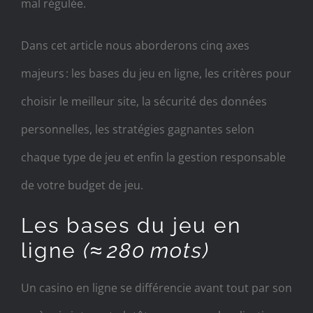
mal régulée.
Dans cet article nous aborderons cinq axes
majeurs : les bases du jeu en ligne, les critères pour
choisir le meilleur site, la sécurité des données
personnelles, les stratégies gagnantes selon
chaque type de jeu et enfin la gestion responsable
de votre budget de jeu.
Les bases du jeu en
ligne
(≈ 280 mots)
Un casino en ligne se différencie avant tout par son