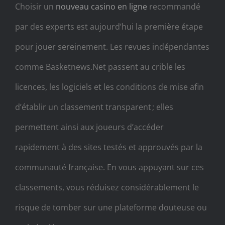
Choisir un
nouveau casino en ligne
recommandé
par des experts est aujourd’hui la première étape
pour jouer sereinement. Les revues indépendantes
comme Basketnews.Net passent au crible les
licences, les logiciels et les conditions de mise afin
d’établir un classement transparent ; elles
permettent ainsi aux joueurs d’accéder
rapidement à des sites testés et approuvés par la
communauté française. En vous appuyant sur ces
classements, vous réduisez considérablement le
risque de tomber sur une plateforme douteuse ou