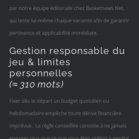
par notre équipe éditoriale chez Basketnews.Net,
qui teste lui‑même chaque variante afin de garantir
pertinence et applicabilité immédiate.
Gestion responsable du
jeu & limites
personnelles
(≈ 310 mots)
Fixer dès le départ un budget quotidien ou
hebdomadaire empêche toute dérive financière
imprévue. La règle conseillée consiste à ne jamais
engager plus que ce que vous êtes prêt(e) à perdre