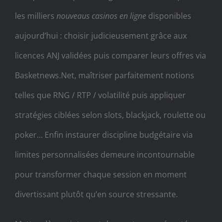
les milliers
nouveau​s casinos en ligne
disponibles
aujourd’hui : choisir judicieusement grâce aux
licences ANJ validées puis comparer leurs offres via
Basketnews.Net, maîtriser parfaitement notions
telles que RNG / RTP / volatilité puis appliquer
stratégies ciblées selon slots, blackjack, roulette ou
poker… Enfin instaurer discipline budgétaire via
limites personnalisées demeure incontournable
pour transformer chaque session en moment
divertissant plutôt qu’en source stressante.