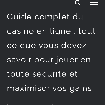
Skip
to
Guide complet du
content
casino en ligne : tout
ce que vous devez
savoir pour jouer en
toute sécurité et
maximiser vos gains