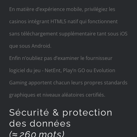
En matière d’expérience mobile, privilégiez les
casinos intégrant HTML5 natif qui fonctionnent
sans téléchargement supplémentaire tant sous iOS
que sous Android.
Enfin n’oubliez pas d’examiner le fournisseur
logiciel du jeu ‑ NetEnt, Play’n GO ou Evolution
Gaming apportent chacun leurs propres standards
graphiques et niveaux aléatoires certifiés.
Sécurité & protection
des données
(≈ 260 mots)