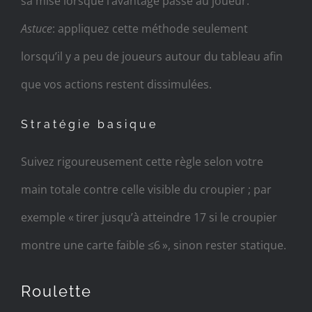
sa mise lorsque l’avantage passe au joueur.
Astuce
: appliquez cette méthode seulement
lorsqu’il y a peu de joueurs autour du tableau afin
que vos actions restent dissimulées.
Stratégie basique
Suivez rigoureusement cette règle selon votre
main totale contre celle visible du croupier ; par
exemple « tirer jusqu’à atteindre 17 si le croupier
montre une carte faible ≤6 », sinon rester statique.
Roulette