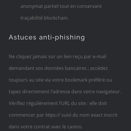
anonymat partiel tout en conservant
traçabilité blockchain.
Astuces anti‑phishing
Ne cliquez jamais sur un lien reçu par e‑mail
demandant vos données bancaires ; accédez
toujours au site via votre bookmark préféré ou
tapez directement l’adresse dans votre navigateur.
Vérifiez régulièrement l’URL du site : elle doit
commencer par
https://
suivi du nom exact inscrit
dans votre contrat avec le casino.