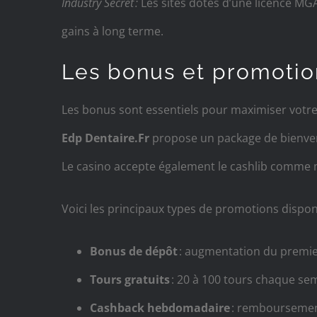
Industry Secret :
Les sites dotés d’une licence MG
gains à long terme.
Les bonus et promotion
Les bonus sont essentiels pour maximiser votre 
Edp Dentaire.Fr
propose un package de bienvenu
Le casino accepte également le cashlib comme m
Voici les principaux types de promotions disponi
Bonus de dépôt
: augmentation du premier
Tours gratuits
: 20 à 100 tours chaque se
Cashback hebdomadaire
: remboursement