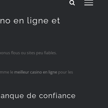
no en ligne et
onus flous ou sites peu fiables.
comme le
meilleur casino en ligne
pour les
 manque de confiance