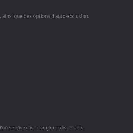
 ainsi que des options d’auto‑exclusion.
d’un service client toujours disponible.