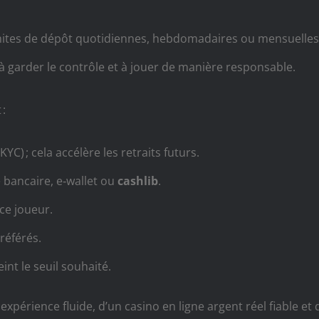
imites de dépôt quotidiennes, hebdomadaires ou mensuelles,
à garder le contrôle et à jouer de manière responsable.
 :
YC) ; cela accélère les retraits futurs.
 bancaire, e‑wallet ou
cashlib
.
ce joueur.
référés.
nt le seuil souhaité.
expérience fluide, d’un casino en ligne argent réel fiable et 