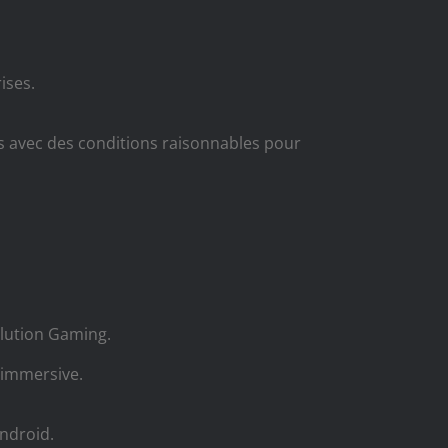
ises.
s avec des conditions raisonnables pour
olution Gaming.
r immersive.
Android.