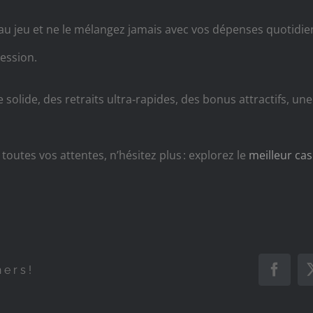
u jeu et ne le mélangez jamais avec vos dépenses quotidien
ession.
solide, des retraits ultra‑rapides, des bonus attractifs, un
toutes vos attentes, n’hésitez plus : explorez le
meilleur cas
hers!
Faceb