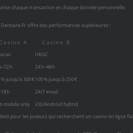
 sécurise chaque transaction et chaque donnée personnelle.
Dentaire.Fr offre des performances supérieures :
Casino A
Casino B
racao
UKGC
h–72 h
24 h–48 h
 % jusqu’à 300 €
100 % jusqu’à 250 €
–18 h
24/7 email
 mobile only
iOS/Android hybrid
ent pour les joueurs qui recherchent un casino en ligne fiabl