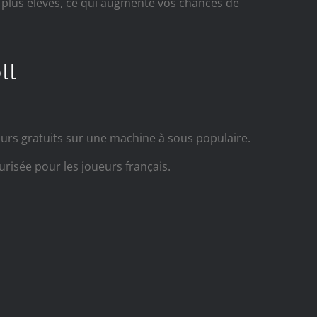
 plus élevés, ce qui augmente vos chances de
ll
rs gratuits sur une machine à sous populaire.
isée pour les joueurs français.