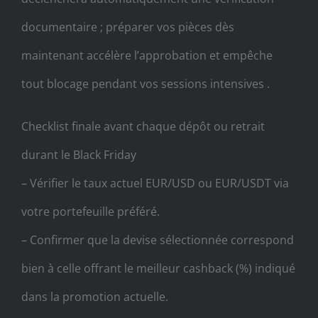
documentaire ; préparer vos pièces dès
maintenant accélère l’approbation et empêche
tout blocage pendant vos sessions intensives .
Checklist finale avant chaque dépôt ou retrait
durant le Black Friday
– Vérifier le taux actuel EUR/USD ou EUR/USDT via
votre portefeuille préféré.
– Confirmer que la devise sélectionnée correspond
bien à celle offrant le meilleur cashback (%) indiqué
dans la promotion actuelle.