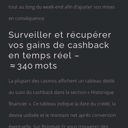
tout au long du week‑end afin d’ajuster vos mises
en conséquence.
Surveiller et récupérer
vos gains de cashback
en temps réel –
≈ 340 mots
La plupart des casinos affichent un tableau dédié
au suivi du cashback dans la section « Historique
financier ». Ce tableau indique la date du crédit, la
devise utilisée et le montant net après conversion
éventuelle. Sur Rslnmag.Fr vous trouverez des