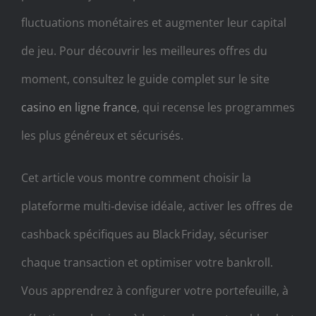
fluctuations monétaires et augmenter leur capital
de jeu. Pour découvrir les meilleures offres du
moment, consultez le guide complet sur le site
casino en ligne france
, qui recense les programmes
les plus généreux et sécurisés.
Cet article vous montre comment choisir la
plateforme multi‑devise idéale, activer les offres de
cashback spécifiques au Black Friday, sécuriser
chaque transaction et optimiser votre bankroll.
Vous apprendrez à configurer votre portefeuille, à