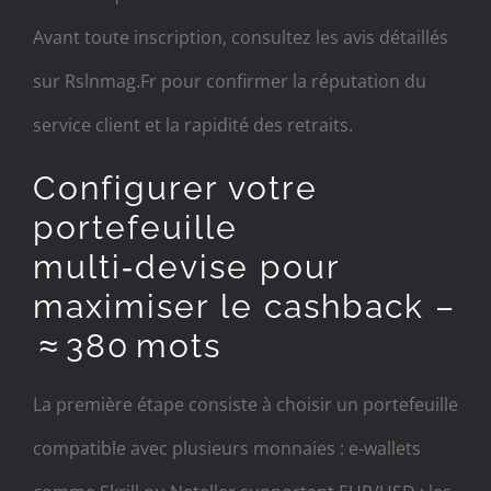
Avant toute inscription, consultez les avis détaillés
sur Rslnmag.Fr pour confirmer la réputation du
service client et la rapidité des retraits.
Configurer votre
portefeuille
multi‑devise pour
maximiser le cashback –
≈ 380 mots
La première étape consiste à choisir un portefeuille
compatible avec plusieurs monnaies : e‑wallets