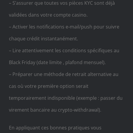
– S’assurer que toutes vos pièces KYC sont déjà
validées dans votre compte casino.
– Activer les notifications e‑mail/push pour suivre
chaque crédit instantanément.
– Lire attentivement les conditions spécifiques au
Black Friday (date limite , plafond mensuel).
– Préparer une méthode de retrait alternative au
cas où votre première option serait
temporairement indisponible (exemple : passer du
virement bancaire au crypto‑withdrawal).
En appliquant ces bonnes pratiques vous