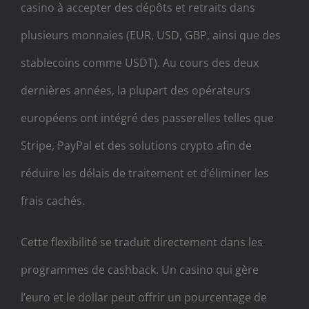
casino à accepter des dépôts et retraits dans
plusieurs monnaies (EUR, USD, GBP, ainsi que des
stablecoins comme USDT). Au cours des deux
dernières années, la plupart des opérateurs
européens ont intégré des passerelles telles que
Stripe, PayPal et des solutions crypto afin de
réduire les délais de traitement et d’éliminer les
frais cachés.
Cette flexibilité se traduit directement dans les
programmes de cashback. Un casino qui gère
l’euro et le dollar peut offrir un pourcentage de