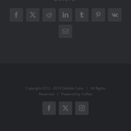
Facebook
X
Reddit
LinkedIn
Tumblr
Pinterest
Vk
Email
Copyright 2012 - 2016 Debbie Cuha | All Rights
Reserved | Powered by Coffee
Facebook
X
Instagram