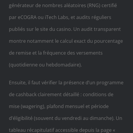
générateur de nombres aléatoires (RNG) certifié
par eCOGRA ou iTech Labs, et audits réguliers
publiés sur le site du casino. Un audit transparent
montre notamment le calcul exact du pourcentage
de remise et la fréquence des versements
(quotidienne ou hebdomadaire).
Ensuite, il faut vérifier la présence d’un programme
de cashback clairement détaillé : conditions de
mise (wagering), plafond mensuel et période
d’éligibilité (souvent du vendredi au dimanche). Un
tableau récapitulatif accessible depuis la page «