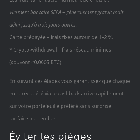
Virement bancaire SEPA – généralement gratuit mais
délai jusqu’à trois jours ouvrés.
Carte prépayée – frais fixes autour de 1–2 %.
* Crypto‑withdrawal – frais réseau minimes
(souvent <0,0005 BTC).
En suivant ces étapes vous garantissez que chaque
euro récupéré via le cashback arrive rapidement
sur votre portefeuille préféré sans surprise
tarifaire inattendue.
Éviter les pièges