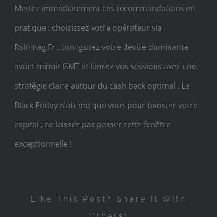
Mettez immédiatement ces recommandations en
pratique : choisissez votre opérateur via
Rslnmag.Fr , configurez votre devise dominante
avant minuit GMT et lancez vos sessions avec une
stratégie claire autour du cash back optimal . Le
Black Friday n’attend que vous pour booster votre
capital ; ne laissez pas passer cette fenêtre
exceptionnelle !
Like This Post? Share It With
Others!