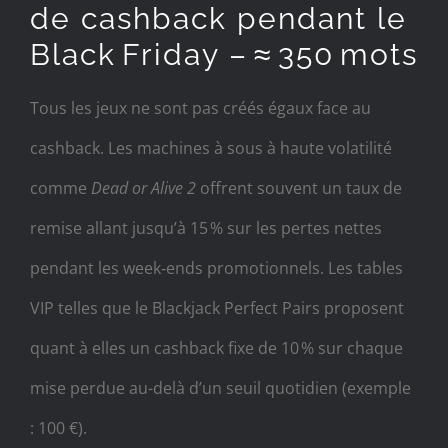
de cashback pendant le
Black Friday – ≈ 350 mots
Tous les jeux ne sont pas créés égaux face au
cashback. Les machines à sous à haute volatilité
comme
Dead or Alive 2
offrent souvent un taux de
remise allant jusqu’à 15 % sur les pertes nettes
pendant les week‑ends promotionnels. Les tables
VIP telles que le Blackjack Perfect Pairs proposent
quant à elles un cashback fixe de 10 % sur chaque
mise perdue au-delà d’un seuil quotidien (exemple
: 100 €).