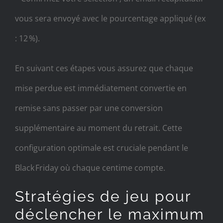
vous sera envoyé avec le pourcentage appliqué (ex
: 12 %).
En suivant ces étapes vous assurez que chaque
mise perdue est immédiatement convertie en
remise sans passer par une conversion
supplémentaire au moment du retrait. Cette
configuration optimale est cruciale pendant le
Black Friday où chaque centime compte.
Stratégies de jeu pour
déclencher le maximum