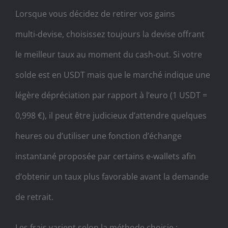
Lorsque vous décidez de retirer vos gains
multi‑devise, choisissez toujours la devise offrant
le meilleur taux au moment du cash‑out. Si votre
solde est en USDT mais que le marché indique une
légère dépréciation par rapport à l’euro (1 USDT =
0,998 €), il peut être judicieux d’attendre quelques
heures ou d’utiliser une fonction d’échange
instantané proposée par certains e‑wallets afin
d’obtenir un taux plus favorable avant la demande
de retrait.
Les frais varient selon la méthode choisie :