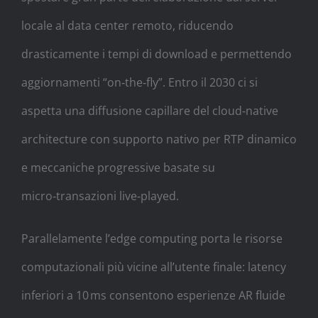
locale al data center remoto, riducendo
drasticamente i tempi di download e permettendo
aggiornamenti “on‑the‑fly”. Entro il 2030 ci si
aspetta una diffusione capillare del cloud‑native
architecture con supporto nativo per RTP dinamico
e meccaniche progressive basate su
micro‑transazioni live‑played.
Parallelamente l’edge computing porta le risorse
computazionali più vicine all’utente finale: latency
inferiori a 10 ms consentono esperienze AR fluide