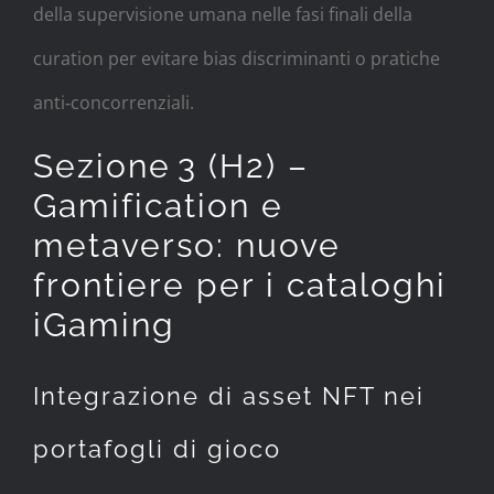
della supervisione umana nelle fasi finali della
curation per evitare bias discriminanti o pratiche
anti‑concorrenziali.
Sezione 3 (H2) –
Gamification e
metaverso: nuove
frontiere per i cataloghi
iGaming
Integrazione di asset NFT nei
portafogli di gioco