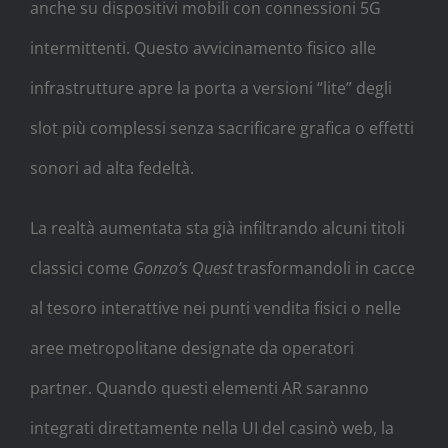
anche su dispositivi mobili con connessioni 5G
intermittenti. Questo avvicinamento fisico alle
infrastrutture apre la porta a versioni “lite” degli
slot più complessi senza sacrificare grafica o effetti
sonori ad alta fedeltà.
La realtà aumentata sta già infiltrando alcuni titoli
classici come
Gonzo’s Quest
trasformandoli in cacce
al tesoro interattive nei punti vendita fisici o nelle
aree metropolitane designate da operatori
partner. Quando questi elementi AR saranno
integrati direttamente nella UI del casinò web, la