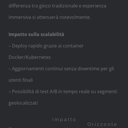
differenza tra gioco tradizionale e esperienza
immersiva si attenuerà notevolmente.
Impatto sulla scalabilità
– Deploy rapido grazie ai container
Docker/Kubernetes
– Aggiornamenti continui senza downtime per gli
utenti finali
– Possibilità di test A/B in tempo reale su segmenti
geolocalizzati
Impatto
Orizzonte