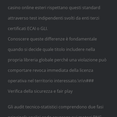
casino online esteri rispettano questi standard
attraverso test indipendenti svolti da enti terzi
certificati ECAI o GLI.
Conoscere queste differenze è fondamentale
quando si decide quale titolo includere nella
propria libreria globale perché una violazione può
comportare revoca immediata della licenza
operativa nel territorio interessato.\n\n###
Verifica della sicurezza e fair play
Gli audit tecnico‑statistici comprendono due fasi