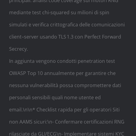
principali: analisi code coverage sui motori RNG
mediante test chi-squared su milioni di spin
simulati e verifica crittografica delle comunicazioni
client–server usando TLS 1.3 con Perfect Forward
Secrecy.
In aggiunta vengono condotti penetration test
OWASP Top 10 annualmente per garantire che
nessuna vulnerabilità possa compromettere dati
personali sensibili quali nome utente ed
email.\n\n* Checklist rapida per gli operatori Siti
non AAMS sicuri:\n- Confermare certificazioni RNG
rilasciate da GLI/ECG\n- Implementare sistemi KYC