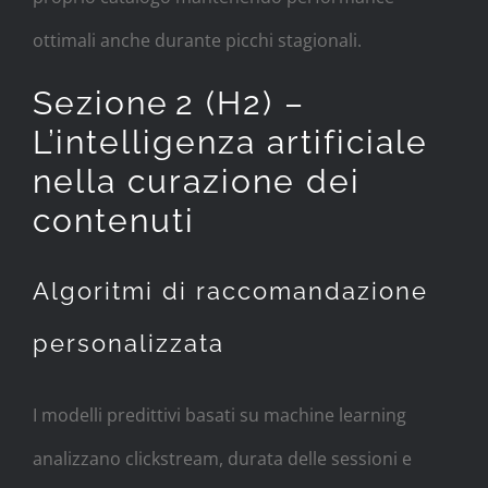
ottimali anche durante picchi stagionali.
Sezione 2 (H2) –
L’intelligenza artificiale
nella curazione dei
contenuti
Algoritmi di raccomandazione
personalizzata
I modelli predittivi basati su machine learning
analizzano clickstream, durata delle sessioni e