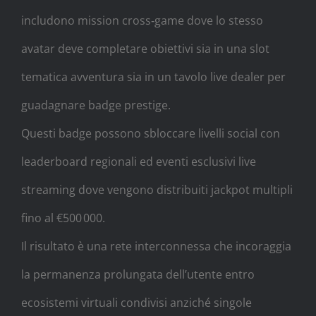
includono mission cross‑game dove lo stesso
avatar deve completare obiettivi sia in una slot
tematica avventura sia in un tavolo live dealer per
guadagnare badge prestige.
Questi badge possono sbloccare livelli social con
leaderboard regionali ed eventi esclusivi live
streaming dove vengono distribuiti jackpot multipli
fino al €500 000.
Il risultato è una rete interconnessa che incoraggia
la permanenza prolungata dell’utente entro
ecosistemi virtuali condivisi anziché singole