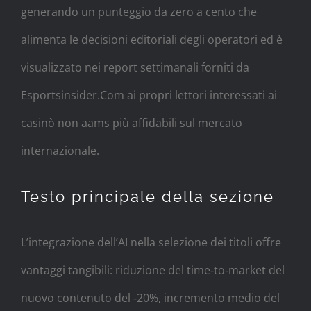
generando un punteggio da zero a cento che
alimenta le decisioni editoriali degli operatori ed è
visualizzato nei report settimanali forniti da
Esportsinsider.Com ai propri lettori interessati ai
casinò non aams più affidabili sul mercato
internazionale.
Testo principale della sezione
L’integrazione dell’AI nella selezione dei titoli offre
vantaggi tangibili: riduzione del time‑to‑market del
nuovo contenuto del ‑20%, incremento medio del