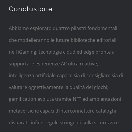
Conclusione
Abbiamo esplorato quattro pilastri fondamentali
che modelleranno le future biblioteche editoriali
nell’iGaming: tecnologie cloud ed edge pronte a
supportare esperienze AR ultra reattive;
intelligenza artificiale capace sia di consigliare sia di
valutare oggettivamente la qualità dei giochi;
gamification evoluta tramite NFT ed ambientazioni
metaversiche capaci d’interconnettere cataloghi
disparati; infine regole stringenti sulla sicurezza e