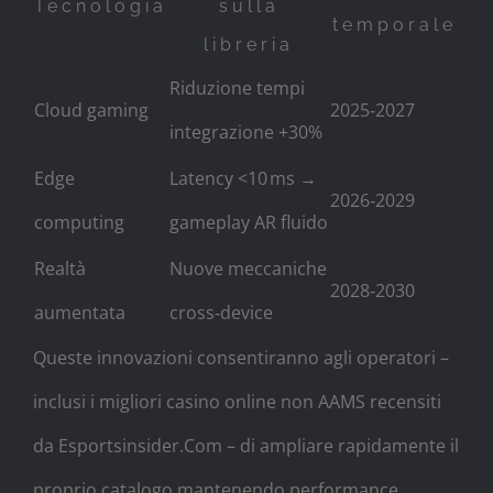
Tecnologia
sulla
temporale
libreria
Riduzione tempi
Cloud gaming
2025‑2027
integrazione +30%
Edge
Latency <10 ms →
2026‑2029
computing
gameplay AR fluido
Realtà
Nuove meccaniche
2028‑2030
aumentata
cross‑device
Queste innovazioni consentiranno agli operatori –
inclusi i migliori casino online non AAMS recensiti
da Esportsinsider.Com – di ampliare rapidamente il
proprio catalogo mantenendo performance