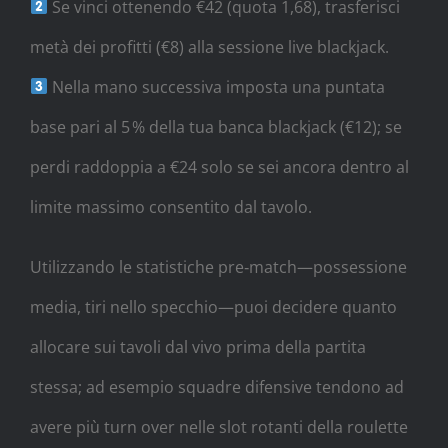
Se vinci ottenendo €42 (quota 1,68), trasferisci
metà dei profitti (€8) alla sessione live blackjack.
Nella mano successiva imposta una puntata
base pari al 5 % della tua banca blackjack (€12); se
perdi raddoppia a €24 solo se sei ancora dentro al
limite massimo consentito dal tavolo.
Utilizzando le statistiche pre‑match—possessione
media, tiri nello specchio—puoi decidere quanto
allocare sui tavoli dal vivo prima della partita
stessa; ad esempio squadre difensive tendono ad
avere più turn over nelle slot rotanti della roulette