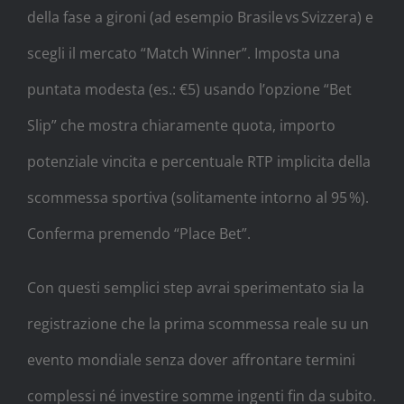
della fase a gironi (ad esempio Brasile vs Svizzera) e
scegli il mercato “Match Winner”. Imposta una
puntata modesta (es.: €5) usando l’opzione “Bet
Slip” che mostra chiaramente quota, importo
potenziale vincita e percentuale RTP implicita della
scommessa sportiva (solitamente intorno al 95 %).
Conferma premendo “Place Bet”.
Con questi semplici step avrai sperimentato sia la
registrazione che la prima scommessa reale su un
evento mondiale senza dover affrontare termini
complessi né investire somme ingenti fin da subito.