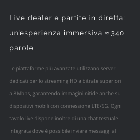
Live dealer e partite in diretta:
un’esperienza immersiva ≈ 340
parole
Le piattaforme più avanzate utilizzano server
dedicati per lo streaming HD a bitrate superiori
a 8 Mbps, garantendo immagini nitide anche su
dispositivi mobili con connessione LTE/5G. Ogni
tavolo live dispone inoltre di una chat testuale
integrata dove è possibile inviare messaggi al