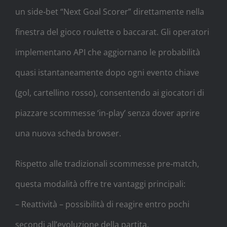
un side‑bet “Next Goal Scorer” direttamente nella
finestra del gioco roulette o baccarat. Gli operatori
implementano API che aggiornano le probabilità
quasi istantaneamente dopo ogni evento chiave
(gol, cartellino rosso), consentendo ai giocatori di
piazzare scommesse ‘in‑play’ senza dover aprire
una nuova scheda browser.
Rispetto alle tradizionali scommesse pre‑match,
questa modalità offre tre vantaggi principali:
– Reattività – possibilità di reagire entro pochi
secondi all’evoluzione della partita.