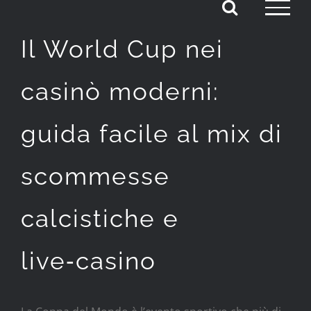
Skip
to
Il World Cup nei
content
casinò moderni:
guida facile al mix di
scommesse
calcistiche e
live‑casino