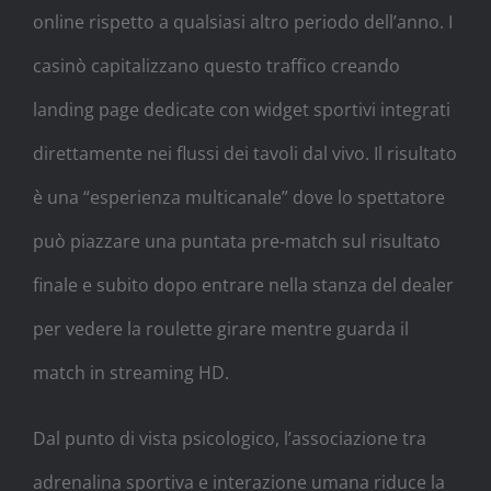
online rispetto a qualsiasi altro periodo dell’anno. I
casinò capitalizzano questo traffico creando
landing page dedicate con widget sportivi integrati
direttamente nei flussi dei tavoli dal vivo. Il risultato
è una “esperienza multicanale” dove lo spettatore
può piazzare una puntata pre‑match sul risultato
finale e subito dopo entrare nella stanza del dealer
per vedere la roulette girare mentre guarda il
match in streaming HD.
Dal punto di vista psicologico, l’associazione tra
adrenalina sportiva e interazione umana riduce la