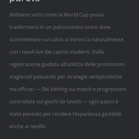
Abbiamo visto come la World Cup possa
trasformarsi in un palcoscenico unico dove
scommettere sul calcio si intreccia naturalmente
con i tavoli live dei casinò moderni. Dalla
registrazione guidata all’utilizzo delle promozioni
stagionali passando per strategie semplicistiche
ma efficaci — flat betting sui match e progressioni
controllate sui giochi da tavolo — ogni passo è
stato pensato per rendere l’esperienza gestibile
anche ai neofiti.