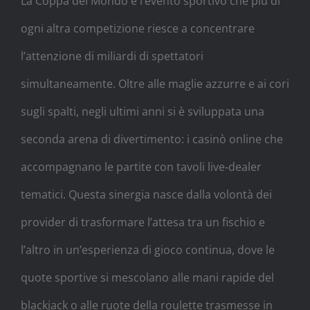
La Coppa del Mondo è l’evento sportivo che più di
ogni altra competizione riesce a concentrare
l’attenzione di miliardi di spettatori
simultaneamente. Oltre alle maglie azzurre e ai cori
sugli spalti, negli ultimi anni si è sviluppata una
seconda arena di divertimento: i casinò online che
accompagnano le partite con tavoli live‑dealer
tematici. Questa sinergia nasce dalla volontà dei
provider di trasformare l’attesa tra un fischio e
l’altro in un’esperienza di gioco continua, dove le
quote sportive si mescolano alle mani rapide del
blackjack o alle ruote della roulette trasmesse in