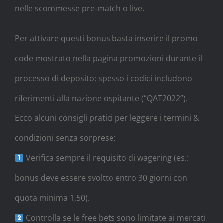
nelle scommesse pre‑match o live.
Per attivare questi bonus basta inserire il promo
code mostrato nella pagina promozioni durante il
processo di deposito; spesso i codici includono
riferimenti alla nazione ospitante (“QAT2022”).
Ecco alcuni consigli pratici per leggere i termini &
condizioni senza sorprese:
Verifica sempre il requisito di wagering (es.:
bonus deve essere svoltto entro 30 giorni con
quota minima 1,50).
Controlla se le free bets sono limitate ai mercati