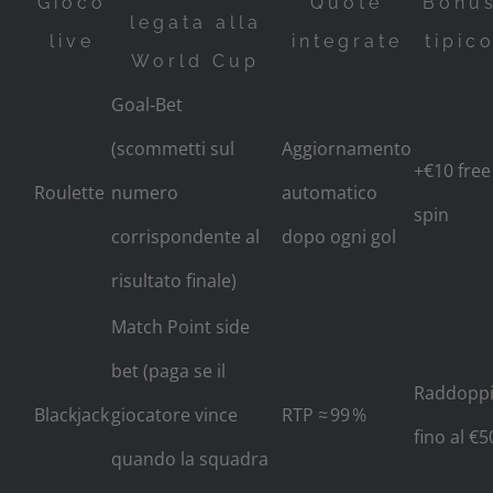
Gioco
Quote
Bonu
legata alla
live
integrate
tipic
World Cup
Goal‑Bet
(scommetti sul
Aggiornamento
+€10 free
Roulette
numero
automatico
spin
corrispondente al
dopo ogni gol
risultato finale)
Match Point side
bet (paga se il
Raddopp
Blackjack
giocatore vince
RTP ≈ 99 %
fino al €5
quando la squadra