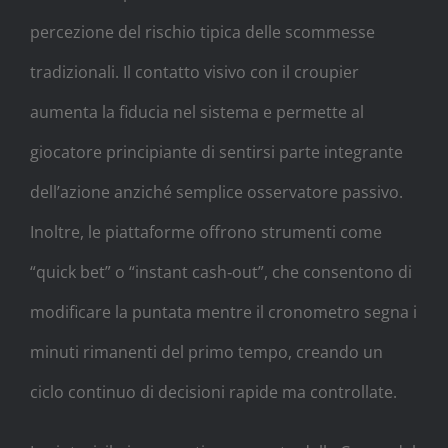
percezione del rischio tipica delle scommesse
tradizionali. Il contatto visivo con il croupier
aumenta la fiducia nel sistema e permette al
giocatore principiante di sentirsi parte integrante
dell’azione anziché semplice osservatore passivo.
Inoltre, le piattaforme offrono strumenti come
“quick bet” o “instant cash‑out”, che consentono di
modificare la puntata mentre il cronometro segna i
minuti rimanenti del primo tempo, creando un
ciclo continuo di decisioni rapide ma controllate.