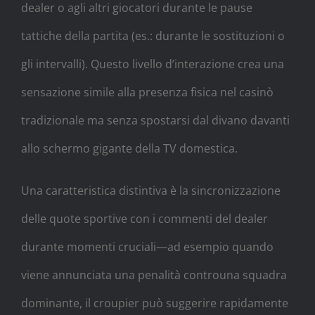
dealer o agli altri giocatori durante le pause
tattiche della partita (es.: durante le sostituzioni o
gli intervalli). Questo livello d’interazione crea una
sensazione simile alla presenza fisica nel casinò
tradizionale ma senza spostarsi dal divano davanti
allo schermo gigante della TV domestica.
Una caratteristica distintiva è la sincronizzazione
delle quote sportive con i commenti del dealer
durante momenti cruciali—ad esempio quando
viene annunciata una penalità controuna squadra
dominante, il croupier può suggerire rapidamente