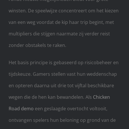
winsten. De speelwijze concentreert om het kiezen
van een weg voordat de kip haar trip begint, met
multipliers die stijgen naarmate zij verder reist
zonder obstakels te raken.
Het basis principe is gebaseerd op risicobeheer en
tijdskeuze. Gamers stellen vast hun weddenschap
en opteren daarna uit drie tot vijftal beschikbare
wegen die de hen kan bewandelen. Als
Chicken
Road demo
een geslaagde overtocht voltooit,
ontvangen spelers hun beloning op grond van de