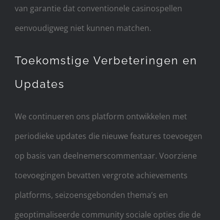
van garantie dat conventionele casinospellen
eenvoudigweg niet kunnen matchen.
Toekomstige Verbeteringen en
Updates
We continueren ons platform ontwikkelen met
periodieke updates die nieuwe features toevoegen
op basis van deelnemerscommentaar. Voorziene
toevoegingen bevatten vergrote achievements
platforms, seizoensgebonden thema’s en
geoptimaliseerde community sociale opties die de