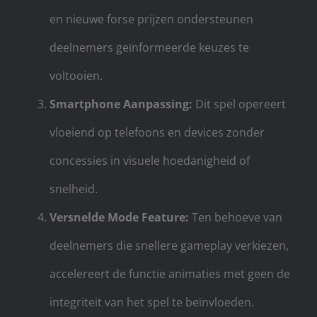
en nieuwe forse prijzen ondersteunen
deelnemers geïnformeerde keuzes te
voltooien.
Smartphone Aanpassing:
Dit spel opereert
vloeiend op telefoons en devices zonder
concessies in visuele hoedanigheid of
snelheid.
Versnelde Mode Feature:
Ten behoeve van
deelnemers die snellere gameplay verkiezen,
accelereert de functie animaties met geen de
integriteit van het spel te beïnvloeden.