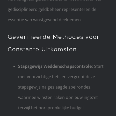
gedisciplineerd geldbeheer representeren de
essentie van winstgevend deelnemen.
Geverifieerde Methodes voor
Constante Uitkomsten
Stapsgewijs Weddenschapscontrole:
Start
met voorzichtige bets en vergroot deze
stapsgewijs na geslaagde spelrondes,
waarmee winsten raken opnieuw ingezet
terwijl het oorspronkelijke budget