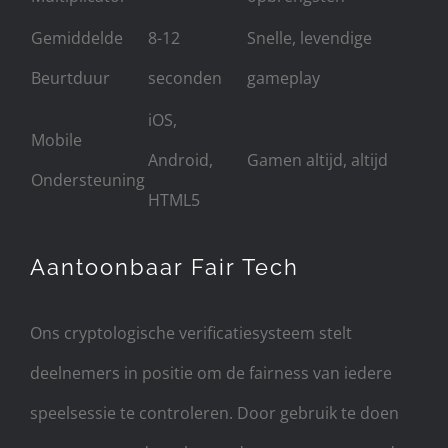
Gemiddelde
8-12
Snelle, levendige
Beurtduur
seconden
gameplay
iOS,
Mobile
Android,
Gamen altijd, altijd
Ondersteuning
HTML5
Aantoonbaar Fair Tech
Ons cryptologische verificatiesysteem stelt
deelnemers in positie om de fairness van iedere
speelsessie te controleren. Door gebruik te doen