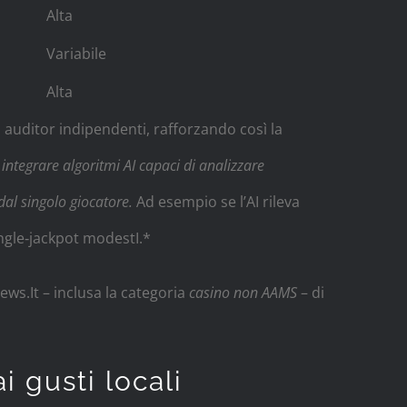
Alta
Variabile
Alta
d auditor indipendenti, rafforzando così la
e integrare algoritmi AI capaci di analizzare
dal singolo giocatore
.
Ad esempio se l’AI rileva
ngle‑jackpot modestI​.*
ews.It – inclusa la categoria
casino non AAMS
– di
i gusti locali