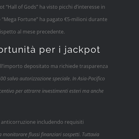
 “Hall of Gods” ha visto picchi d’interesse in
ndo “Mega Fortune” ha pagato €5‑milioni durante
ispetto al mese precedente​.
rtunità per i jackpot
ll’importo depositato ma richiede trasparenza
500 salvo autorizzazione speciale
.
In Asia‑Pacifico
entivo per attrarre investimenti esteri ma anche
 anticorruzione includendo requisiti
a monitorare flussi finanziari sospetti
.
Tuttavia