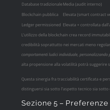
Database tradizionale
Media (audit interno)
Blockchain pubblica
Elevata (smart contract ve
Ledger permissioned
Elevata + controllata dall’
L’utilizzo della blockchain crea record immutabil
credibilità soprattutto nei mercati meno regola
comportamenti ludici individuale​,
personalizzando pr
alta propensione alla volatilità potrà suggerire 
Questa sinergia fra tracciabilità certificata e pe
distinguersi sia sotto l’aspetto tecnico sia sott
Sezione 5 – Preferenze c