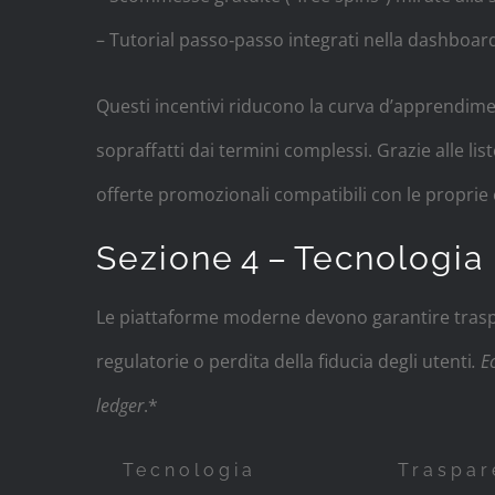
– Tutorial passo‑passo integrati nella dashboard 
Questi incentivi riducono la curva d’apprendimen
sopraffatti dai termini complessi​. Grazie alle lis
offerte promozionali compatibili con le proprie 
Sezione 4 – Tecnologia d
Le piattaforme moderne devono garantire traspa
regulatorie o perdita della fiducia degli utenti
. 
ledger
.*
Tecnologia
Traspar