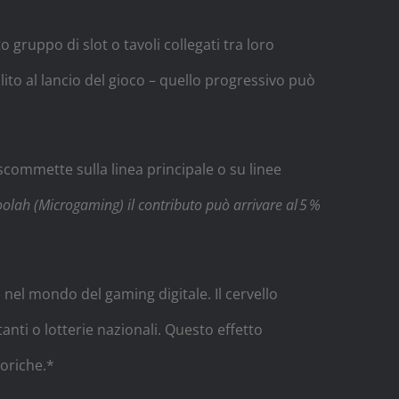
ruppo di slot o tavoli collegati tra loro
lito al lancio del gioco – quello progressivo può
commette sulla linea principale o su linee
olah (Microgaming) il contributo può arrivare al 5 %
 nel mondo del gaming digitale​. Il cervello
i o lotterie nazionali​​.​ Questo effetto
oriche​.*