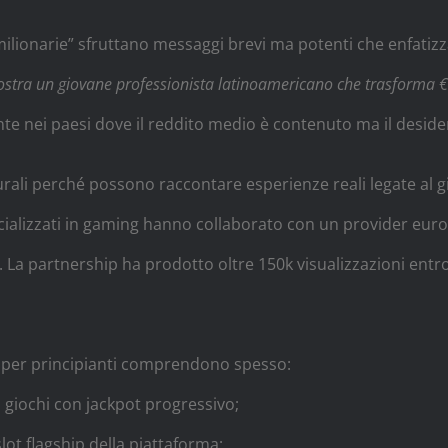
milionarie” sfruttano messaggi brevi ma potenti che enfatizz
ostra un giovane professionista latinoamericano che trasforma €
e nei paesi dove il reddito medio è contenuto ma il desideri
turali perché possono raccontare esperienze reali legate al
ializzati in gaming hanno collaborato con un provider europ
 La partnership ha prodotto oltre 150k visualizzazioni entro
per principianti comprendono spesso:
i giochi con jackpot progressivo;
lot flagship della piattaforma;