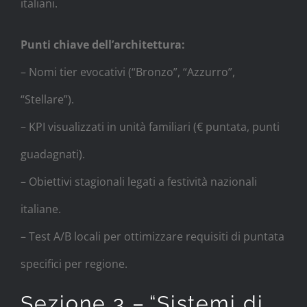
italiani.
Punti chiave dell’architettura:
– Nomi tier evocativi (“Bronzo”, “Azzurro”,
“Stellare”).
– KPI visualizzati in unità familiari (€ puntata, punti
guadagnati).
– Obiettivi stagionali legati a festività nazionali
italiane.
– Test A/B locali per ottimizzare requisiti di puntata
specifici per regione.
Sezione 3 – “Sistemi di