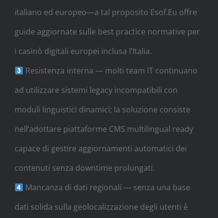
italiano ed europeo—a tal proposito Esof.Eu offre
guide aggiornate sulle best practice normative per
i casinò digitali europei inclusa l’Italia.​
Resistenza interna — molti team IT continuano
ad utilizzare sistemi legacy incompatibili con
moduli linguistici dinamici; la soluzione consiste
nell’adottare piattaforme CMS multilingual ready
capace di gestire aggiornamenti automatici dei
contenuti senza downtime prolungati.​
Mancanza di dati regionali — senza una base
dati solida sulla geolocalizzazione degli utenti è