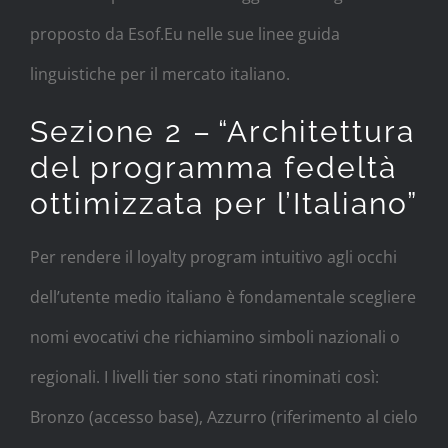
proposto da Esof.Eu nelle sue linee guida
linguistiche per il mercato italiano.
Sezione 2 – “Architettura
del programma fedeltà
ottimizzata per l’Italiano”
Per rendere il loyalty program intuitivo agli occhi
dell’utente medio italiano è fondamentale scegliere
nomi evocativi che richiamino simboli nazionali o
regionali. I livelli tier sono stati rinominati così:
Bronzo (accesso base), Azzurro (riferimento al cielo