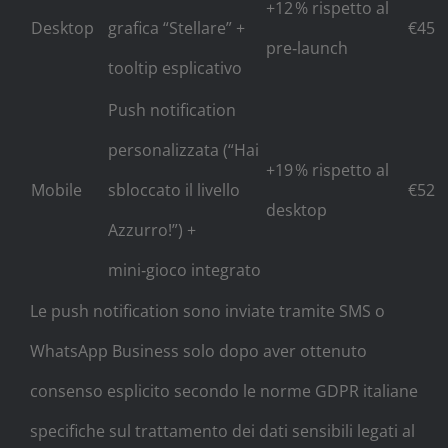
+12 % rispetto al
Desktop
grafica “Stellare” +
€45
pre‑launch
tooltip esplicativo
Push notification
personalizzata (“Hai
+19 % rispetto al
Mobile
sbloccato il livello
€52
desktop
Azzurro!”) +
mini‑gioco integrato
Le push notification sono inviate tramite SMS o
WhatsApp Business solo dopo aver ottenuto
consenso esplicito secondo le norme GDPR italiane
specifiche sul trattamento dei dati sensibili legati al