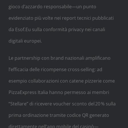
gioco d’azzardo responsabile—un punto
evidenziato più volte nei report tecnici pubblicati
da Esof.Eu sulla conformità privacy nei canali
digitali europei.
Le partnership con brand nazionali amplificano
l’efficacia delle ricompense cross‑selling: ad
esempio collaborazioni con catene pizzerie come
PizzaExpress Italia hanno permesso ai membri
“Stellare” di ricevere voucher sconto del 20 % sulla
prima ordinazione tramite codice QR generato
direttamente nell’app mobile del casinò—