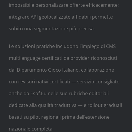
impossibile personalizzare offerte efficacemente;
integrare API geolocalizzate affidabili permette
subito una segmentazione più precisa.​
Le soluzioni pratiche includono l’impiego di CMS
multilanguage certificati da provider riconosciuti
dal Dipartimento Gioco Italiano, collaborazione
con revisori nativi certificati — servizio consigliato
anche da Esof.Eu nelle sue rubriche editoriali
dedicate alla qualità traduttiva — e rollout graduali
basati su pilot regionali prima dell’estensione
nazionale completa.​