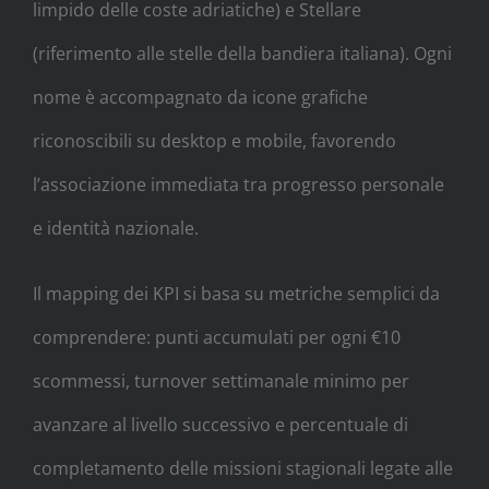
limpido delle coste adriatiche) e Stellare
(riferimento alle stelle della bandiera italiana). Ogni
nome è accompagnato da icone grafiche
riconoscibili su desktop e mobile, favorendo
l’associazione immediata tra progresso personale
e identità nazionale.
Il mapping dei KPI si basa su metriche semplici da
comprendere: punti accumulati per ogni €10
scommessi, turnover settimanale minimo per
avanzare al livello successivo e percentuale di
completamento delle missioni stagionali legate alle