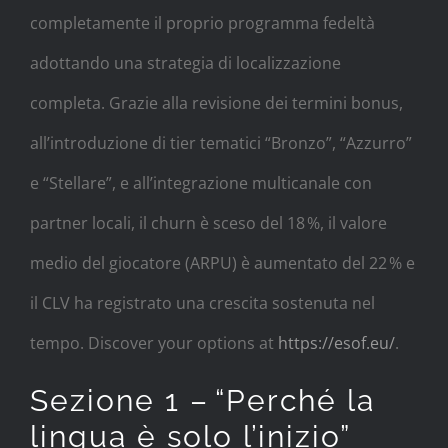
completamente il proprio programma fedeltà
adottando una strategia di localizzazione
completa. Grazie alla revisione dei termini bonus,
all’introduzione di tier tematici “Bronzo”, “Azzurro”
e “Stellare”, e all’integrazione multicanale con
partner locali, il churn è sceso del 18 %, il valore
medio del giocatore (ARPU) è aumentato del 22 % e
il CLV ha registrato una crescita sostenuta nel
tempo. Discover your options at
https://esof.eu/
.
Sezione 1 – “Perché la
lingua è solo l’inizio”