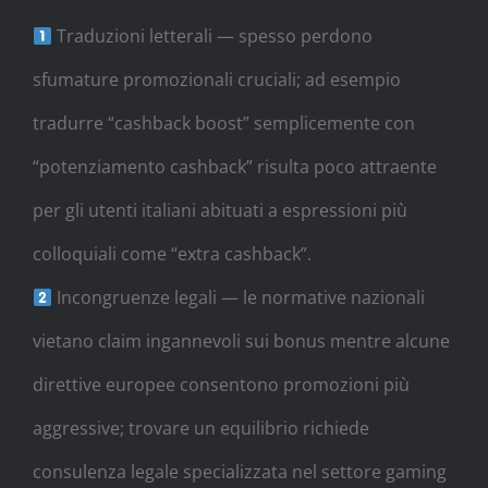
Traduzioni letterali — spesso perdono
sfumature promozionali cruciali; ad esempio
tradurre “cashback boost” semplicemente con
“potenziamento cashback” risulta poco attraente
per gli utenti italiani abituati a espressioni più
colloquiali come “extra cashback”.
Incongruenze legali — le normative nazionali
vietano claim ingannevoli sui bonus mentre alcune
direttive europee consentono promozioni più
aggressive; trovare un equilibrio richiede
consulenza legale specializzata nel settore gaming