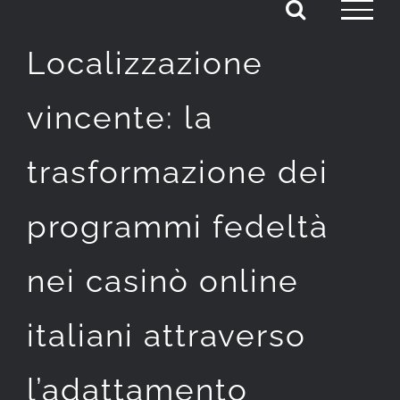
Skip
to
Localizzazione
content
vincente: la
trasformazione dei
programmi fedeltà
nei casinò online
italiani attraverso
l’adattamento