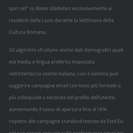
spin set” su
Roma Gladiators
esclusivamente ai
residenti della Lazio durante la Settimana della
Cultura Romana.
Gli algoritmi sfruttano anche dati demografici quali
età media e lingua preferita impostata
nell’interfaccia utente italiana; così il sistema può
suggerire campagne email con tono più formale o
più colloquiale a seconda del profilo dell’utente,
aumentando il tasso di apertura fino al 18 %
rispetto alle campagne standard testate da Esof.Eu
nel suo report annuale sulle performance email nei