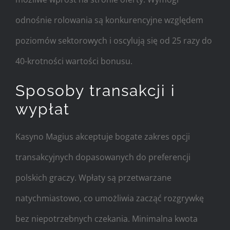
odnośnie rolowania są konkurencyjne względem
poziomów sektorowych i oscylują się od 25 razy do
40-krotności wartości bonusu.
Sposoby transakcji i
wypłat
Kasyno Magius akceptuje bogate zakres opcji
transakcyjnych dopasowanych do preferencji
polskich graczy. Wpłaty są przetwarzane
natychmiastowo, co umożliwia zacząć rozgrywkę
bez niepotrzebnych czekania. Minimalna kwota