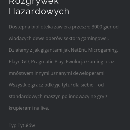
Rozgrywek
Hazardowych
Dostępna biblioteka zawiera przeszło 3000 gier od
wiodących deweloperów sektora gamingowej.
Działamy z jak gigantami jak NetEnt, Microgaming,
Playn GO, Pragmatic Play, Ewolucja Gaming oraz
mnóstwem innymi uznanymi deweloperami.
Wszystkie gracz odkryje tytuł dla siebie – od
standardowych maszyn po innowacyjne gry z
krupierami na live.
Typ Tytułów