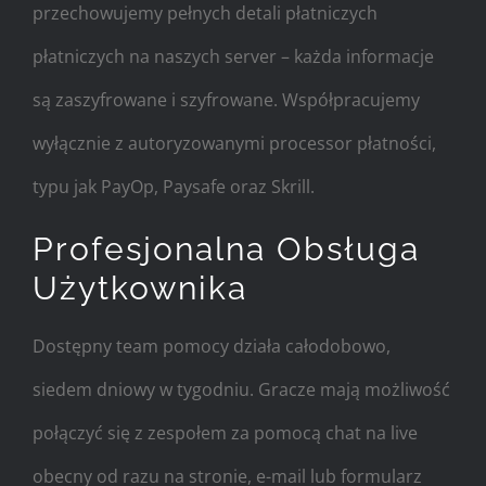
przechowujemy pełnych detali płatniczych
płatniczych na naszych server – każda informacje
są zaszyfrowane i szyfrowane. Współpracujemy
wyłącznie z autoryzowanymi processor płatności,
typu jak PayOp, Paysafe oraz Skrill.
Profesjonalna Obsługa
Użytkownika
Dostępny team pomocy działa całodobowo,
siedem dniowy w tygodniu. Gracze mają możliwość
połączyć się z zespołem za pomocą chat na live
obecny od razu na stronie, e-mail lub formularz