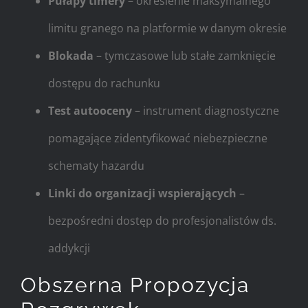
Pułapy timery
– określenie maksymalnego
limitu granego na platformie w danym okresie
Blokada
– tymczasowe lub stałe zamknięcie
dostępu do rachunku
Test autooceny
– instrument diagnostyczne
pomagające zidentyfikować niebezpieczne
schematy hazardu
Linki do organizacji wspierających
–
bezpośredni dostęp do profesjonalistów ds.
addykcji
Obszerna Propozycja