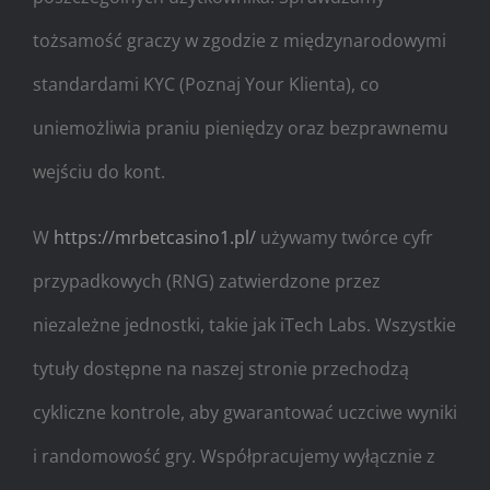
tożsamość graczy w zgodzie z międzynarodowymi
standardami KYC (Poznaj Your Klienta), co
uniemożliwia praniu pieniędzy oraz bezprawnemu
wejściu do kont.
W
https://mrbetcasino1.pl/
używamy twórce cyfr
przypadkowych (RNG) zatwierdzone przez
niezależne jednostki, takie jak iTech Labs. Wszystkie
tytuły dostępne na naszej stronie przechodzą
cykliczne kontrole, aby gwarantować uczciwe wyniki
i randomowość gry. Współpracujemy wyłącznie z