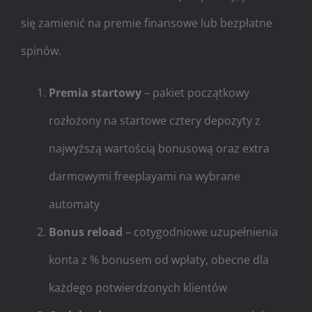
się zamienić na premie finansowe lub bezpłatne
spinów.
Premia startowy
– pakiet początkowy
rozłożony na startowe cztery depozyty z
najwyższą wartością bonusową oraz extra
darmowymi freeplayami na wybrane
automaty
Bonus reload
– cotygodniowe uzupełnienia
konta z % bonusem od wpłaty, obecne dla
każdego potwierdzonych klientów