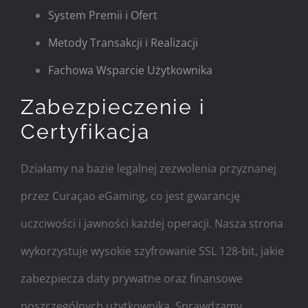
System Premii i Ofert
Metody Transakcji i Realizacji
Fachowa Wsparcie Użytkownika
Zabezpieczenie i
Certyfikacja
Działamy na bazie legalnej zezwolenia przyznanej
przez Curaçao eGaming, co jest gwarancję
uczciwości i jawności każdej operacji. Nasza strona
wykorzystuje wysokie szyfrowanie SSL 128-bit, jakie
zabezpiecza daty prywatne oraz finansowe
poszczególnych użytkownika. Sprawdzamy