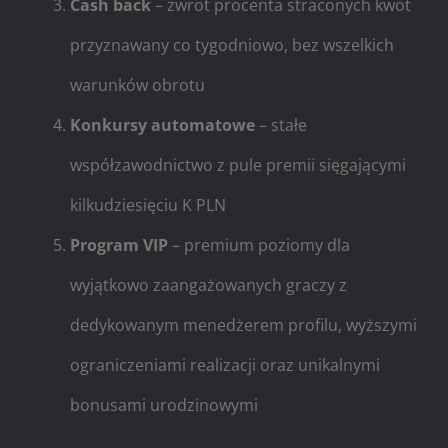
Cash back
– zwrot procenta straconych kwot
przyznawany co tygodniowo, bez wszelkich
warunków obrotu
Konkursy automatowe
– stałe
współzawodnictwo z pule premii sięgającymi
kilkudziesięciu K PLN
Program VIP
– premium poziomy dla
wyjątkowo zaangażowanych graczy z
dedykowanym menedżerem profilu, wyższymi
ograniczeniami realizacji oraz unikalnymi
bonusami urodzinowymi