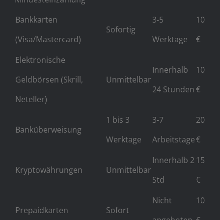
Bankkarten
3-5
10
Sofortig
(Visa/Mastercard)
Werktage
€
Elektronische
Innerhalb
10
Geldbörsen (Skrill,
Unmittelbar
24 Stunden
€
Neteller)
1 bis 3
3-7
20
Banküberweisung
Werktage
Arbeitstage
€
Innerhalb 2
15
Kryptowährungen
Unmittelbar
Std
€
Nicht
10
Prepaidkarten
Sofort
angeboten
€