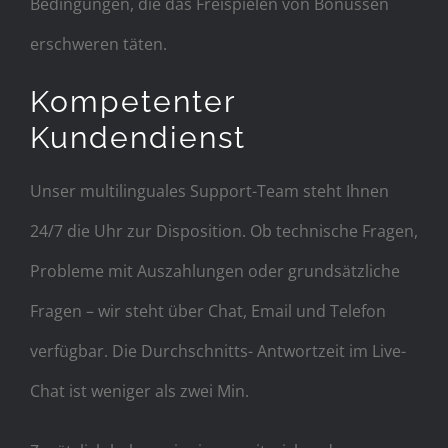
Bedingungen, die das Freispielen von Bonussen
erschweren täten.
Kompetenter
Kundendienst
Unser multilinguales Support-Team steht Ihnen
24/7 die Uhr zur Disposition. Ob technische Fragen,
Probleme mit Auszahlungen oder grundsätzliche
Fragen – wir steht über Chat, Email und Telefon
verfügbar. Die Durchschnitts- Antwortzeit im Live-
Chat ist weniger als zwei Min.