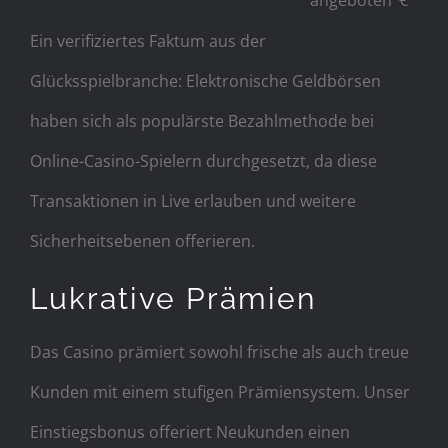
Ein verifiziertes Faktum aus der
Glücksspielbranche: Elektronische Geldbörsen
haben sich als populärste Bezahlmethode bei
Online-Casino-Spielern durchgesetzt, da diese
Transaktionen in Live erlauben und weitere
Sicherheitsebenen offerieren.
Lukrative Prämien
Das Casino prämiert sowohl frische als auch treue
Kunden mit einem stufigen Prämiensystem. Unser
Einstiegsbonus offeriert Neukunden einen