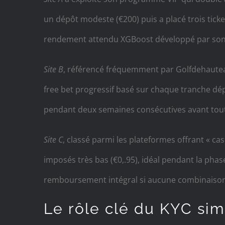
un dépôt modeste (€200) puis a placé trois tick
rendement attendu XGBoost développé par son 
Site B
, référencé fréquemment par Golfdehautea
free bet progressif basé sur chaque tranche dé
pendant deux semaines consécutives avant tout
Site C
, classé parmi les plateformes offrant « c
imposés très bas (€0,.95), idéal pendant la pha
remboursement intégral si aucune combinaison
Le rôle clé du KYC simp