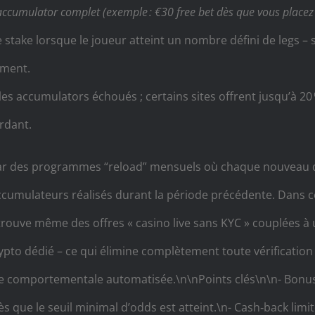
n accumulator complet (exemple : €30 free bet dès que vous place
 stake lorsque le joueur atteint un nombre défini de legs –
ément.
 les accumu­lators échoués ; certains sites offrent jusqu’à 
rdant.
r des programmes “reload” mensuels où chaque nouveau d
ccumulateurs réalisés durant la période précédente. Dans c
uve même des offres « casino live sans KYC » couplées à un
 crypto dédié – ce qui élimine complètement toute vérificat
se comportementale automatisée.\n\nPoints clés\n\n- Bonus 
ès que le seuil minimal d’odds est atteint.\n- Cash‑back limi