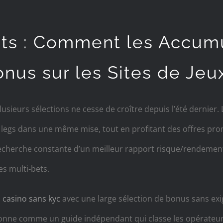
ts : Comment les Accumu
onus sur les Sites de Jeu
sieurs sélections ne cesse de croître depuis l’été dernier. 
ix legs dans une même mise, tout en profitant des offres p
echerche constante d’un meilleur rapport risque/rendement
s multi‑bets.
s
casino sans kyc
avec une large sélection de bonus sans exig
onne comme un guide indépendant qui classe les opérateurs 