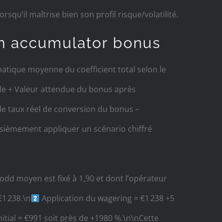
qu’il maîtrise bien son profil risque/volatilité.
’un accumulator bonus
atique moyenne du coefficient total selon le
itiale + Valeur attendue du bonus après
le taux réel de conversion du bonus –
isièmement appliquer un scénario chiffré
 odd moyen est fixé à 1,90 et dont l’opérateur
€1 238.\n
Application du wagering = €1 238 ÷5
nitial = €991 soit près de +1980 %.\n\nCette