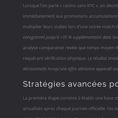
Lorsque l’on parle « casino sans KYC », on décr
immédiatement aux promotions accumulationneres
multiplier leurs stakes lors d’une soirée match d
enregistrent jusqu’à +35 % supplémentaire dans leur
analyse comparative révèle que temps moyen d’i
requérant vérification physique.
Le résultat immé
décisionnelle lorsqu’une offre attractive apparaît 
Stratégies avancées p
La première étape consiste à établir une base s
actualisés après chaque journée officielle.
Ces ou