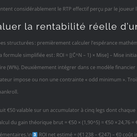
t considérablement le RTP effectif perçu par le joueur lors
uer la rentabilité réelle d
pes structurées : premièrement calculer l’espérance mathém
a formule simplifiée est : ROI ≈ [(C̄^N – 1) × Mise] – Mise in
ire (W%). Deuxièmement intégrer dans ce modèle financier 
érateur impose ou non une contrainte « odd minimum ». Tro
bankroll.
atuit €50 valable sur un accumulator à cinq legs dont chaque
lcul du gain théorique brut = €50 × (1,90^5) ≈ €50 × 24,76 = 
lémentaires.\n
ROI net estimé = (€1 238 – €247) – €0 coût i