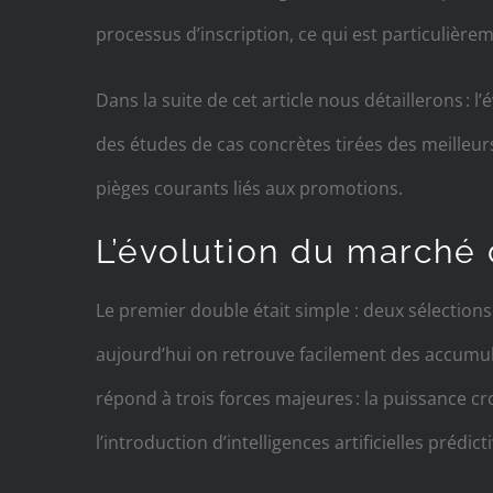
processus d’inscription, ce qui est particulièr
Dans la suite de cet article nous détaillerons :
des études de cas concrètes tirées des meilleurs 
pièges courants liés aux promotions.
L’évolution du marché 
Le premier double était simple : deux sélections, 
aujourd’hui on retrouve facilement des accumul
répond à trois forces majeures : la puissance c
l’introduction d’intelligences artificielles pr