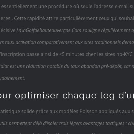
it essentiellement une procédure où seule l’adresse e‑mail s
 . Cette rapidité attire particulièrement ceux qui souhait
écisive.
\n\nGolfdehauteauvergne.Com souligne régulièrement que
s taux activation comparativement aux sites traditionnels deman
nscription passe ainsi de <5 minutes chez les sites no‐KYC
diat est une réduction notable du taux abandon pré-dépôt, car mo
soudainement.
our optimiser chaque leg d’
tatistique solide grâce aux modèles Poisson appliqués aux s
tils permettent déjà d’isoler trois légers avantages tactiques : 