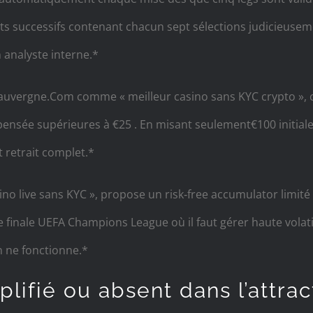
ets successifs contenant chacun sept sélections judicieusem
analyste interne.*
uvergne.Com comme « meilleur casino sans KYC crypto », c
pensée supérieures à €25 . En misant seulement€100 initial
 retrait complet.*
asino live sans KYC », propose un risk‑free accumulator limi
se finale UEFA Champions League où il faut gérer haute vola
 ne fonctionne.*
lifié ou absent dans l’attra