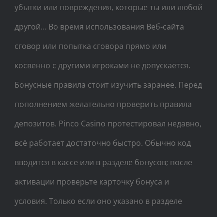
убытки или повреждения, которые ты или любой
другой… Во время использования Веб-сайта
сговор или попытка сговора прямо или
косвенно с другими игроками не допускается.
Бонусные правила стоит изучить заранее. Перед
пополнением желательно проверить правила
депозитов. Pinco Casino протестировал недавно,
всё работает достаточно быстро. Обычно код
вводится в кассе или в разделе бонусов; после
активации проверьте карточку бонуса и
условия. Только если оно указано в разделе