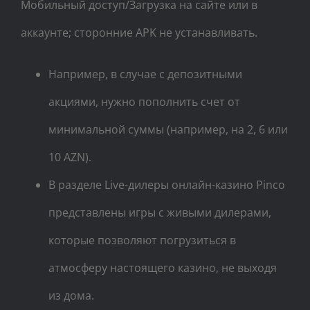
Мобильный доступ/Загрузка на сайте или в
аккаунте; сторонние APK не устанавливать.
Например, в случае с депозитными
акциями, нужно пополнить счет от
минимальной суммы (например, на 2, 6 или
10 AZN).
В разделе Live-дилеры онлайн-казино Pinco
представлены игры с живыми дилерами,
которые позволяют погрузиться в
атмосферу настоящего казино, не выходя
из дома.