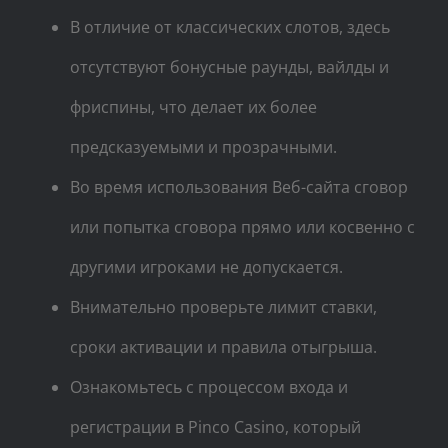
В отличие от классических слотов, здесь
отсутствуют бонусные раунды, вайлды и
фриспины, что делает их более
предсказуемыми и прозрачными.
Во время использования Веб-сайта сговор
или попытка сговора прямо или косвенно с
другими игроками не допускается.
Внимательно проверьте лимит ставки,
сроки активации и правила отыгрыша.
Ознакомьтесь с процессом входа и
регистрации в Pinco Casino, который