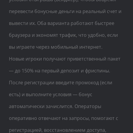
перевести бонусные деньги на реальный счет и
вывести их. Оба варианта работают быстрее
браузера и экономят трафик, что удобно, если
вы играете через мобильный интернет.
Новые игроки получают приветственный пакет
— до 150% на первый депозит и фриспины.
После регистрации введите промокод (если
есть) и выполните условия — бонус
автоматически зачислится. Операторы
оперативно отвечают на запросы, помогают с
регистрацией, восстановлением доступа,