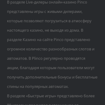
В разделе Live-дилеры онлайн-казино Pinco
представлены игры с живыми дилерами,
которые позволяют погрузиться в атмосферу
настоящего казино, не выходя из дома. В
разделе Казино на сайте Pinco представлено
огромное количество разнообразных слотов и
автоматов. В Plinco регулярно проводятся
акции, благодаря которым пользователи могут
получить дополнительные бонусы и бесплатные
спины на популярных автоматах.
В разделе «Быстрые игры» представлено более