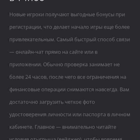
Новые игроки получают выгодные бонусы при
регистрации, что делает начало игры еще более
привлекательным. Самый быстрый способ связи
— онлайн-чат прямо на сайте или в
приложении. Обычно проверка занимает не
более 24 часов, после чего все ограничения на
финансовые операции снимаются навсегда. Вам
достаточно загрузить четкое фото
удостоверения личности или паспорта в личном
кабинете. Главное — внимательно читайте
условия отыгрыша (вейджер), чтобы вовремя