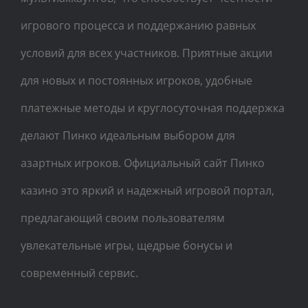
игрового процесса и поддержанию равных
условий для всех участников. Приятные акции
для новых и постоянных игроков, удобные
платежные методы и круглосуточная поддержка
делают Пинко идеальным выбором для
азартных игроков. Официальный сайт Пинко
казино это яркий и надежный игровой портал,
предлагающий своим пользователям
увлекательные игры, щедрые бонусы и
современный сервис.