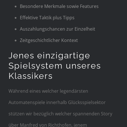
Besondere Merkmale sowie Features
Effektive Taktik plus Tipps
Auszahlungschancen zur Einzelheit
Zeitgeschichtlicher Kontext
Jenes einzigartige
Spielsystem unseres
Klassikers
Während eines welcher legendärsten
Automatenspiele innerhalb Glücksspielsektor
stützen wir bezüglich welcher spannenden Story
über Manfred von Richthofen, jenem