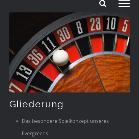
Skip
to
content
Gliederung
Das besondere Spielkonzept unseres
Evergreens