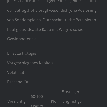
jenes Chance ausschlaggebend ist. Jene Selektion
der Betragshöhe prägt wesentlich jene Auslösung
von Sonderspielen. Durchschnittliche Bets bieten
häufig das idealste Ratio mit Wagnis sowie
Gewinnpotenzial.
Einsatzstrategie
Vorgeschlagenes Kapitals
Volatilität
Passend für
Einsteiger,
50-100
Vorsichtig
Klein
langfristige
Credits