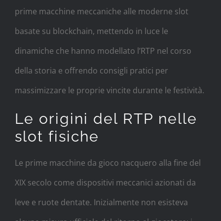
prime macchine meccaniche alle moderne slot
basate su blockchain, mettendo in luce le
dinamiche che hanno modellato l’RTP nel corso
della storia e offrendo consigli pratici per
massimizzare le proprie vincite durante le festività.
Le origini del RTP nelle
slot fisiche
Le prime macchine da gioco nacquero alla fine del
XIX secolo come dispositivi meccanici azionati da
leve e ruote dentate. Inizialmente non esisteva