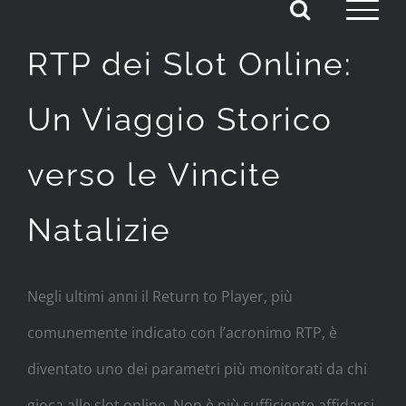
Skip
to
RTP dei Slot Online:
content
Un Viaggio Storico
verso le Vincite
Natalizie
Negli ultimi anni il Return to Player, più
comunemente indicato con l’acronimo RTP, è
diventato uno dei parametri più monitorati da chi
gioca alle slot online. Non è più sufficiente affidarsi