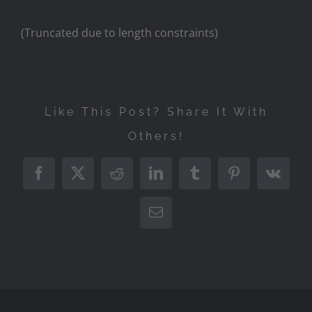
(Truncated due to length constraints)
Like This Post? Share It With
Others!
Facebook
X
Reddit
LinkedIn
Tumblr
Pinterest
Vk
Email