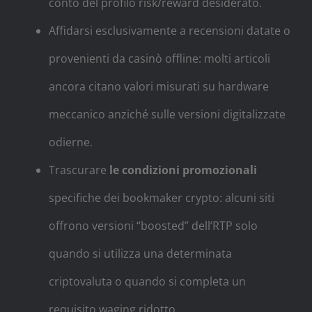
conto del profilo risk/reward desiderato.
Affidarsi esclusivamente a recensioni datate o
provenienti da casinò offline: molti articoli
ancora citano valori misurati su hardware
meccanico anziché sulle versioni digitalizzate
odierne.
Trascurare
le condizioni promozionali
specifiche dei bookmaker crypto: alcuni siti
offrono versioni “boosted” dell’RTP solo
quando si utilizza una determinata
criptovaluta o quando si completa un
requisito waging ridotto.