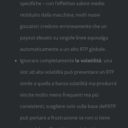
specifiche – con l’effettivo valore medio
restituito dalla macchina; molti nuovi
giocatori credono erroneamente che un
payout elevato su singole linee equivalga
automaticamente a un alto RTP globale.
Ignorare completamente
la volatilità
: una
slot ad alta volatilità può presentare un RTP
simile a quella a bassa volatilità ma produrrà
vincite molto meno frequenti ma più
consistenti; scegliere solo sulla base dell’RTP
può portare a frustrazione se non si tiene