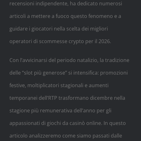
recensioni indipendente, ha dedicato numerosi
articoli a mettere a fuoco questo fenomeno e a
guidare i giocatori nella scelta dei migliori
operatori di scommesse crypto per il 2026.
Con l’avvicinarsi del periodo natalizio, la tradizione
delle “slot più generose” si intensifica: promozioni
festive, moltiplicatori stagionali e aumenti
temporanei dell’RTP trasformano dicembre nella
stagione più remunerativa dell’anno per gli
appassionati di giochi da casinò online. In questo
articolo analizzeremo come siamo passati dalle