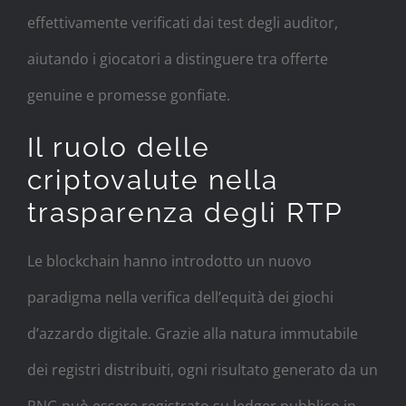
effettivamente verificati dai test degli auditor,
aiutando i giocatori a distinguere tra offerte
genuine e promesse gonfiate.
Il ruolo delle
criptovalute nella
trasparenza degli RTP
Le blockchain hanno introdotto un nuovo
paradigma nella verifica dell’equità dei giochi
d’azzardo digitale. Grazie alla natura immutabile
dei registri distribuiti, ogni risultato generato da un
RNG può essere registrato su ledger pubblico in