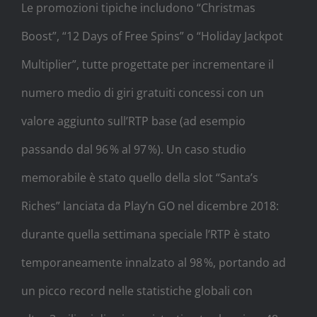
Le promozioni tipiche includono “Christmas
Boost”, “12 Days of Free Spins” o “Holiday Jackpot
Multiplier”, tutte progettate per incrementare il
numero medio di giri gratuiti concessi con un
valore aggiunto sull’RTP base (ad esempio
passando dal 96 % al 97 %). Un caso studio
memorabile è stato quello della slot “Santa’s
Riches” lanciata da Play’n GO nel dicembre 2018:
durante quella settimana speciale l’RTP è stato
temporaneamente innalzato al 98 %, portando ad
un picco record nelle statistiche globali con