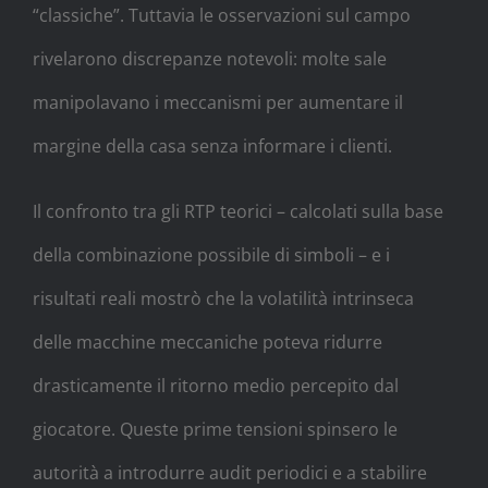
“classiche”. Tuttavia le osservazioni sul campo
rivelarono discrepanze notevoli: molte sale
manipolavano i meccanismi per aumentare il
margine della casa senza informare i clienti.
Il confronto tra gli RTP teorici – calcolati sulla base
della combinazione possibile di simboli – e i
risultati reali mostrò che la volatilità intrinseca
delle macchine meccaniche poteva ridurre
drasticamente il ritorno medio percepito dal
giocatore. Queste prime tensioni spinsero le
autorità a introdurre audit periodici e a stabilire