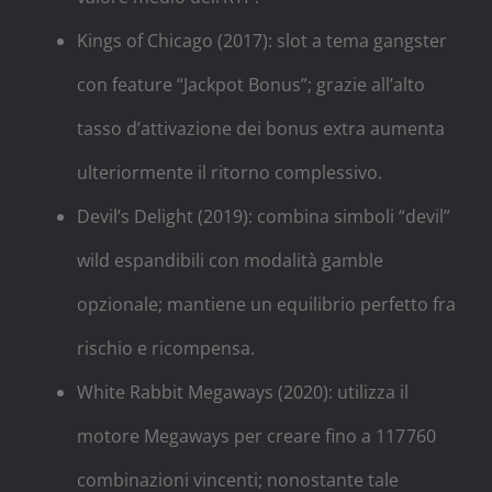
Kings of Chicago (2017): slot a tema gangster
con feature “Jackpot Bonus”; grazie all’alto
tasso d’attivazione dei bonus extra aumenta
ulteriormente il ritorno complessivo.
Devil’s Delight (2019): combina simboli “devil”
wild espandibili con modalità gamble
opzionale; mantiene un equilibrio perfetto fra
rischio e ricompensa.
White Rabbit Megaways (2020): utilizza il
motore Megaways per creare fino a 117 760
combinazioni vincenti; nonostante tale