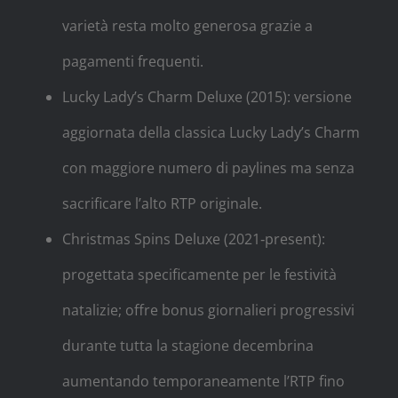
varietà resta molto generosa grazie a
pagamenti frequenti.
Lucky Lady’s Charm Deluxe (2015): versione
aggiornata della classica Lucky Lady’s Charm
con maggiore numero di paylines ma senza
sacrificare l’alto RTP originale.
Christmas Spins Deluxe (2021‑present):
progettata specificamente per le festività
natalizie; offre bonus giornalieri progressivi
durante tutta la stagione decembrina
aumentando temporaneamente l’RTP fino