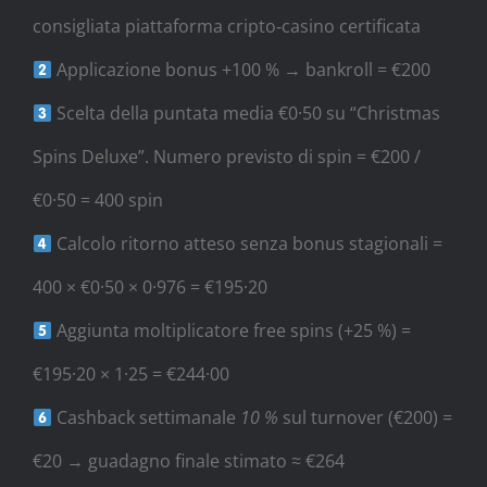
consigliata piattaforma cripto‑casino certificata
Applicazione bonus +100 % → bankroll = €200
Scelta della puntata media €0·50 su “Christmas
Spins Deluxe”. Numero previsto di spin = €200 /
€0·50 = 400 spin
Calcolo ritorno atteso senza bonus stagionali =
400 × €0·50 × 0·976 = €195·20
Aggiunta moltiplicatore free spins (+25 %) =
€195·20 × 1·25 = €244·00
Cashback settimanale
10 %
sul turnover (€200) =
€20 → guadagno finale stimato ≈ €264