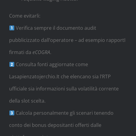
Come evitarli:
Verifica sempre il documento audit
pubblicizzato dall’operatore – ad esempio rapportI
firmati da
eCOGRA
.
Consulta fonti aggiornate come
Lasapienzatojerchio.It che elencano sia l’RTP
ufficiale sia informazioni sulla volatilità corrente
della slot scelta.
Calcola personalmente gli scenari tenendo
conto dei bonus depositanti offerti dalle