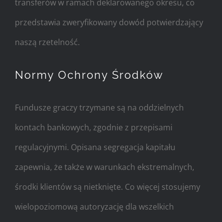
transferów w ramach deklarowanego okresu, co
przedstawia zweryfikowany dowód potwierdzający
naszą rzetelność.
Normy Ochrony Środków
Fundusze graczy trzymane są na oddzielnych
kontach bankowych, zgodnie z przepisami
regulacyjnymi. Opisana segregacja kapitału
zapewnia, że także w warunkach ekstremalnych,
środki klientów są nietknięte. Co więcej stosujemy
wielopoziomową autoryzację dla wszelkich