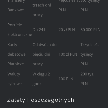
Transfery
Pięćdziesiąt
Sto tysięcy
trzech dni
Bankowe
PLN
PLN
pracy
Portfele
Do 24 h
20 zł PLN
50,000 PLN
Elektroniczne
Karty
Od dwóch do
Trzydzieści
debetowe
pięciu dni
100 zł PLN
tysięcy
Płatnicze
pracy
PLN
Waluty
W ciągu 2
200 tys.
100 PLN
cyfrowe
godz
PLN
Zalety Poszczególnych