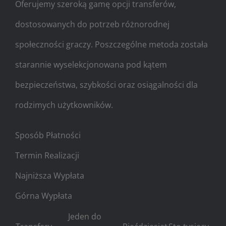
Oferujemy szeroką gamę opcji transferów,
dostosowanych do potrzeb różnorodnej
społeczności graczy. Poszczególne metoda została
starannie wyselekcjonowana pod kątem
bezpieczeństwa, szybkości oraz osiągalności dla
rodzimych użytkowników.
Sposób Płatności
Termin Realizacji
Najniższa Wypłata
Górna Wypłata
Jeden do