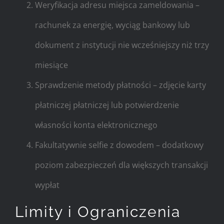
Weryfikacja adresu miejsca zameldowania –
rachunek za energię, wyciąg bankowy lub
dokument z instytucji nie wcześniejszy niż trzy
miesiące
Sprawdzenie metody płatności – zdjęcie karty
płatniczej płatniczej lub potwierdzenie
własności konta elektronicznego
Fakultatywnie selfie z dowodem – dodatkowy
poziom zabezpieczeń dla większych transakcji
wypłat
Limity i Ograniczenia