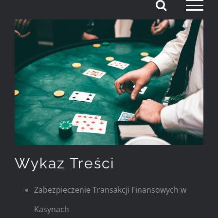
Skip
to
content
Wykaz Treści
Zabezpieczenie Transakcji Finansowych w
Kasynach