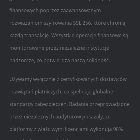
finansowych poprzez zaawansowanym
rozwiązaniom szyfrowania SSL 256, które chronią
każdą transakcję. Wszystkie operacje finansowe są
monitorowane przez niezależne instytucje
nadzorcze, co potwierdza naszą solidność.
Używamy wyłącznie z certyfikowanych dostawców
rozwiązań płatniczych, co spełniają globalne
standardy zabezpieczeń. Badania przeprowadzone
przez niezależnych audytorów pokazały, że
platformy z właściwymi licencjami wykonują 98%