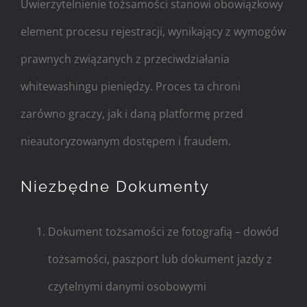
Uwierzytelnienie tożsamości stanowi obowiązkowy
element procesu rejestracji, wynikający z wymogów
prawnych związanych z przeciwdziałania
whitewashingu pieniędzy. Proces ta chroni
zarówno graczy, jak i daną platformę przed
nieautoryzowanym dostępem i fraudem.
Niezbędne Dokumenty
Dokument tożsamości ze fotografią – dowód
tożsamości, paszport lub dokument jazdy z
czytelnymi danymi osobowymi