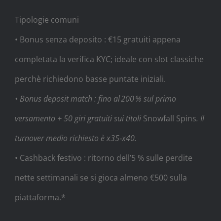
Tipologie comuni
• Bonus senza deposito : €15 gratuiti appena
completata la verifica KYC; ideale con slot classiche
perchè richiedono basse puntate iniziali.
• Bonus deposit match : fino al 200 % sul primo
versamento + 50 giri gratuiti sui titoli
Snowfall Spins
. Il
turnover medio richiesto è x35‑x40.
• Cashback festivo : ritorno dell’5 % sulle perdite
nette settimanali se si gioca almeno €500 sulla
piattaforma.*