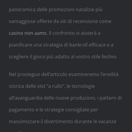
panoramica delle promozioni natalizie più
vantaggiose offerte da siti di recensione come
casino non aams
. Il confronto vi aiuterà a
pianificare una strategia di bankroll efficace e a
scegliere il gioco più adatto al vostro stile festivo.
Nel prosieguo dell’articolo esamineremo l’eredità
storica delle slot “a rullo”, le tecnologie
all’avanguardia delle nuove produzioni, i pattern di
pagamento e le strategie consigliate per
massimizzare il divertimento durante le vacanze