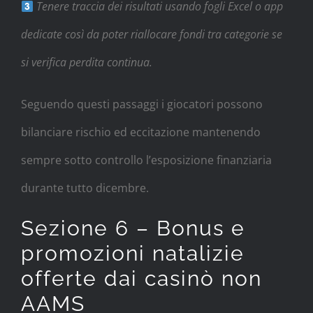
Tenere traccia dei risultati usando fogli Excel o app
dedicate così da poter riallocare fondi tra categorie se
si verifica perdita continua.
Seguendo questi passaggi i giocatori possono
bilanciare rischio ed eccitazione mantenendo
sempre sotto controllo l’esposizione finanziaria
durante tutto dicembre.
Sezione 6 – Bonus e
promozioni natalizie
offerte dai casinò non
AAMS