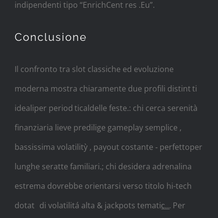
indipend­enti tipo “Enri­chCent res .Eu”.
Conclusione
Il confronto tra slot classiche ed evoluzione
moderna mostra chiaramente due profili distint ti
idealiper period ticaldelle feste.: chi cerca serenità
finanziaria lieve predilige gameplay semplice ,
bassissima volatilitỳ , payout costante ‑ perfettoper
lunghe seratte familiari.; chi desidera adrenalina
estrema dovrebbe orientarsi verso titolo hi-tech
dotat­­️ di volatilitá alta & jackpots tematic͟͟⁠… Per