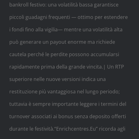
bankroll festivo: una volatilità bassa garantisce
piccoli guadagni frequenti — ottimo per estendere
i fondi fino alla vigilia— mentre una volatilità alta
può generare un payout enorme ma richiede
cautela perché le perdite possono accumularsi
rapidamente prima della grande vincita.| Un RTP
superiore nelle nuove versioni indica una
restituzione più vantaggiosa nel lungo periodo;
tuttavia è sempre importante leggere i termini del
turnover associati ai bonus senza deposito offerti
durante le festività.“Enrichcentres.Eu” ricorda agli