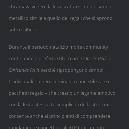
chi amava vedere la leva scattare con un suono
metallico simile a quello dei regali che si aprono
sotto l’albero.
Durante il periodo natalizio molte community
continuano a preferire titoli come
Classic Bells
o
Christmas Fruit
perché ripropongono simboli
tradizionali – alberi illuminati, renne stilizzate e
pacchetti regalo – che creano un legame emotivo
con la festa stessa. La semplicità della struttura
consente anche ai principianti di comprendere
rapidamente concetti quali RTP (tipicamente