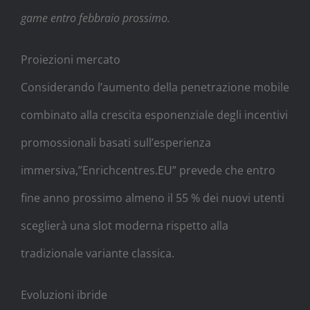
game entro febbraio prossimo.
Proiezioni mercato
Considerando l’aumento della penetrazione mobile
combinato alla crescita esponenziale degli incentivi
promos­sion­ali basa­ti sull’esperienza
immersiva,”Enrichcentres.EU” prevede che entro
fine anno prossimо almeno il 55 % dei nuovi utenti
sceglierà una slot moderna rispetto alla
tradizionale variante clas­sic­a.​
Evoluzioni ibride